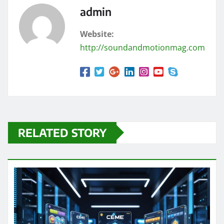
admin
Website:
http://soundandmotionmag.com
RELATED STORY