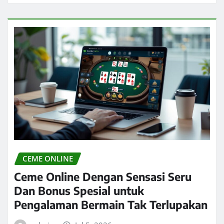
CEME ONLINE
Ceme Online Dengan Sensasi Seru
Dan Bonus Spesial untuk
Pengalaman Bermain Tak Terlupakan