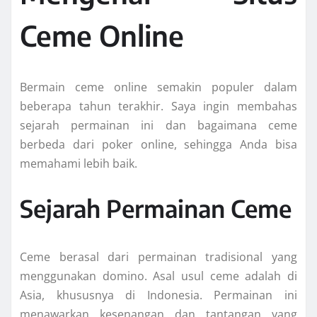
Ceme Online
Bermain ceme online semakin populer dalam
beberapa tahun terakhir. Saya ingin membahas
sejarah permainan ini dan bagaimana ceme
berbeda dari poker online, sehingga Anda bisa
memahami lebih baik.
Sejarah Permainan Ceme
Ceme berasal dari permainan tradisional yang
menggunakan domino. Asal usul ceme adalah di
Asia, khususnya di Indonesia. Permainan ini
menawarkan kesenangan dan tantangan yang