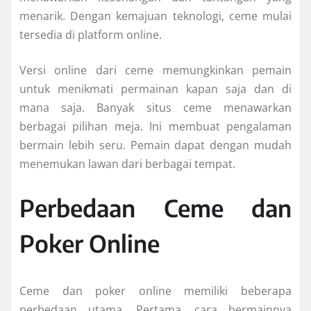
menarik. Dengan kemajuan teknologi, ceme mulai
tersedia di platform online.
Versi online dari ceme memungkinkan pemain
untuk menikmati permainan kapan saja dan di
mana saja. Banyak situs ceme menawarkan
berbagai pilihan meja. Ini membuat pengalaman
bermain lebih seru. Pemain dapat dengan mudah
menemukan lawan dari berbagai tempat.
Perbedaan Ceme dan
Poker Online
Ceme dan poker online memiliki beberapa
perbedaan utama. Pertama, cara bermainnya