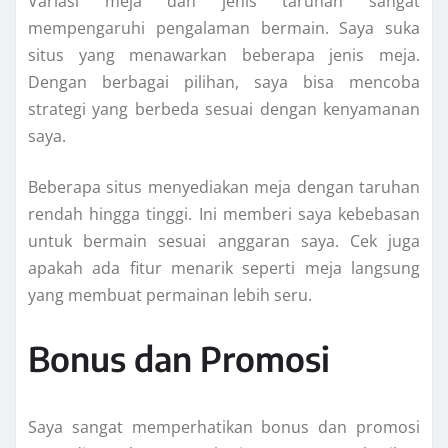
Variasi meja dan jenis taruhan sangat
mempengaruhi pengalaman bermain. Saya suka
situs yang menawarkan beberapa jenis meja.
Dengan berbagai pilihan, saya bisa mencoba
strategi yang berbeda sesuai dengan kenyamanan
saya.
Beberapa situs menyediakan meja dengan taruhan
rendah hingga tinggi. Ini memberi saya kebebasan
untuk bermain sesuai anggaran saya. Cek juga
apakah ada fitur menarik seperti meja langsung
yang membuat permainan lebih seru.
Bonus dan Promosi
Saya sangat memperhatikan bonus dan promosi