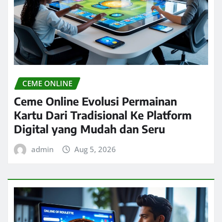
CEME ONLINE
Ceme Online Evolusi Permainan
Kartu Dari Tradisional Ke Platform
Digital yang Mudah dan Seru
admin
Aug 5, 2026