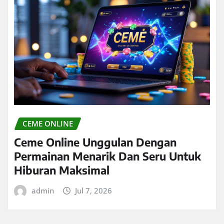
CEME ONLINE
Ceme Online Unggulan Dengan
Permainan Menarik Dan Seru Untuk
Hiburan Maksimal
admin
Jul 7, 2026