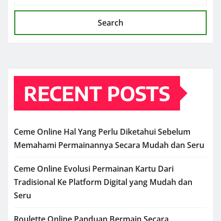
Search
RECENT POSTS
Ceme Online Hal Yang Perlu Diketahui Sebelum
Memahami Permainannya Secara Mudah dan Seru
Ceme Online Evolusi Permainan Kartu Dari
Tradisional Ke Platform Digital yang Mudah dan
Seru
Roulette Online Panduan Bermain Secara