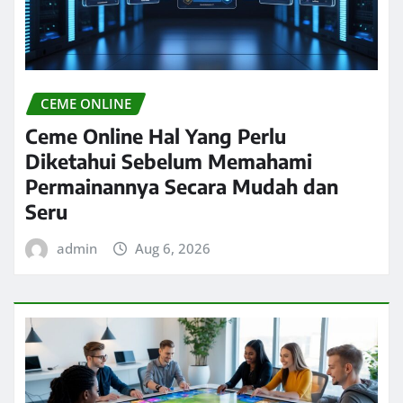
CEME ONLINE
Ceme Online Hal Yang Perlu
Diketahui Sebelum Memahami
Permainannya Secara Mudah dan
Seru
admin
Aug 6, 2026