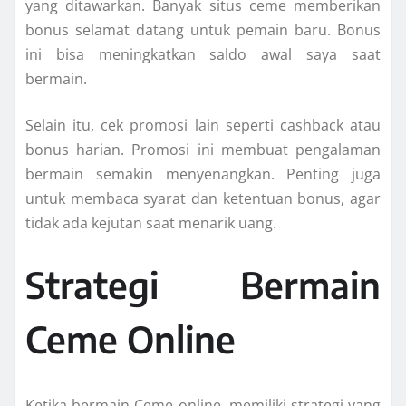
yang ditawarkan. Banyak situs ceme memberikan
bonus selamat datang untuk pemain baru. Bonus
ini bisa meningkatkan saldo awal saya saat
bermain.
Selain itu, cek promosi lain seperti cashback atau
bonus harian. Promosi ini membuat pengalaman
bermain semakin menyenangkan. Penting juga
untuk membaca syarat dan ketentuan bonus, agar
tidak ada kejutan saat menarik uang.
Strategi Bermain
Ceme Online
Ketika bermain Ceme online, memiliki strategi yang