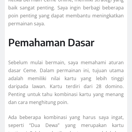
baik sangat penting. Saya ingin berbagi beberapa
poin penting yang dapat membantu meningkatkan
permainan saya.
Pemahaman Dasar
Sebelum mulai bermain, saya memahami aturan
dasar Ceme. Dalam permainan ini, tujuan utama
adalah memiliki nilai kartu yang lebih tinggi
daripada lawan. Kartu terdiri dari 28 domino.
Penting untuk tahu kombinasi kartu yang menang
dan cara menghitung poin.
Ada beberapa kombinasi yang harus saya ingat,
seperti “Dua Dewa” yang merupakan kartu