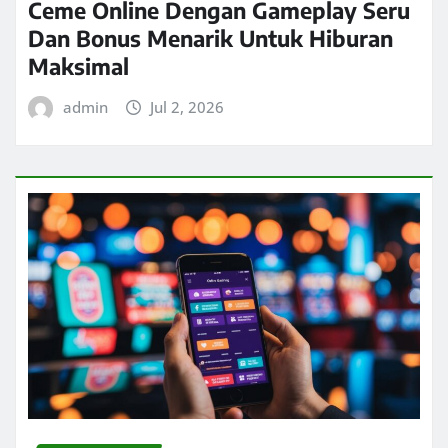
Ceme Online Dengan Gameplay Seru
Dan Bonus Menarik Untuk Hiburan
Maksimal
admin
Jul 2, 2026