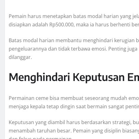
Pemain harus menetapkan batas modal harian yang jela
disiapkan adalah Rp500.000, maka ia harus berhenti be
Batas modal harian membantu menghindari kerugian be
pengeluarannya dan tidak terbawa emosi. Penting jug
dilanggar.
Menghindari Keputusan E
Permainan ceme bisa membuat seseorang mudah emosi, t
menjaga kepala tetap dingin saat bermain sangat penti
Keputusan yang diambil harus berdasarkan strategi, bu
menambah taruhan besar. Pemain yang disiplin biasany