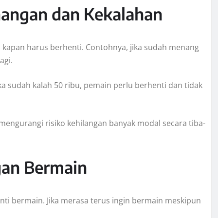
angan dan Kekalahan
apan harus berhenti. Contohnya, jika sudah menang
agi.
ka sudah kalah 50 ribu, pemain perlu berhenti dan tidak
an mengurangi risiko kehilangan banyak modal secara tiba-
gan Bermain
nti bermain. Jika merasa terus ingin bermain meskipun