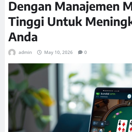
Dengan Manajemen Mo
Tinggi Untuk Menin
Anda
admin
May 10, 2026
0