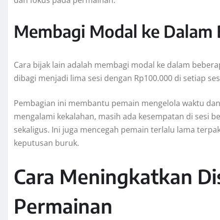
dan fokus pada permainan.
Membagi Modal ke Dalam B
Cara bijak lain adalah membagi modal ke dalam beberap
dibagi menjadi lima sesi dengan Rp100.000 di setiap ses
Pembagian ini membantu pemain mengelola waktu dan moda
mengalami kekalahan, masih ada kesempatan di sesi b
sekaligus. Ini juga mencegah pemain terlalu lama terpa
keputusan buruk.
Cara Meningkatkan Dis
Permainan