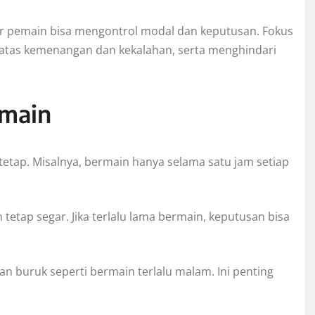
ar pemain bisa mengontrol modal dan keputusan. Fokus
tas kemenangan dan kekalahan, serta menghindari
rmain
etap. Misalnya, bermain hanya selama satu jam setiap
tetap segar. Jika terlalu lama bermain, keputusan bisa
 buruk seperti bermain terlalu malam. Ini penting