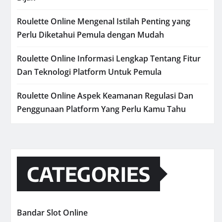
Roulette Online Mengenal Istilah Penting yang
Perlu Diketahui Pemula dengan Mudah
Roulette Online Informasi Lengkap Tentang Fitur
Dan Teknologi Platform Untuk Pemula
Roulette Online Aspek Keamanan Regulasi Dan
Penggunaan Platform Yang Perlu Kamu Tahu
CATEGORIES
Bandar Slot Online