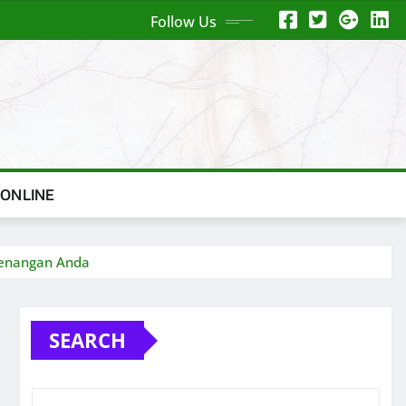
Follow Us
 ONLINE
menangan Anda
SEARCH