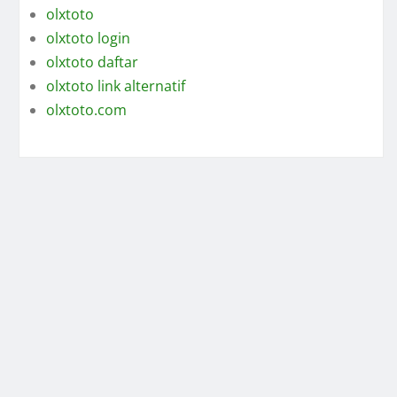
olxtoto
olxtoto login
olxtoto daftar
olxtoto link alternatif
olxtoto.com