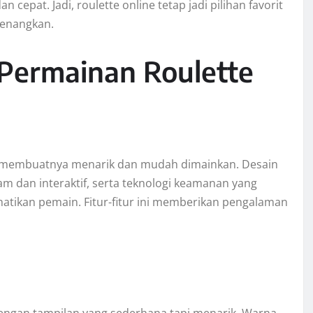
cepat. Jadi, roulette online tetap jadi pilihan favorit
yenangkan.
 Permainan Roulette
ang membuatnya menarik dan mudah dimainkan. Desain
dan interaktif, serta teknologi keamanan yang
hatikan pemain. Fitur-fitur ini memberikan pengalaman