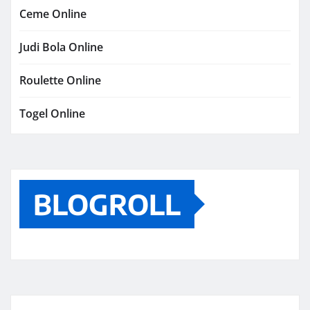
Ceme Online
Judi Bola Online
Roulette Online
Togel Online
BLOGROLL