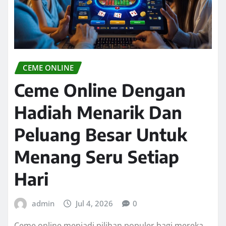
CEME ONLINE
Ceme Online Dengan
Hadiah Menarik Dan
Peluang Besar Untuk
Menang Seru Setiap
Hari
admin
Jul 4, 2026
0
Ceme online menjadi pilihan populer bagi mereka