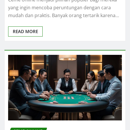
yang ingin mencoba peruntungan dengan cara
mudah dan praktis. Banyak orang tertarik karena…
READ MORE