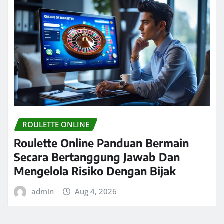
ROULETTE ONLINE
Roulette Online Panduan Bermain
Secara Bertanggung Jawab Dan
Mengelola Risiko Dengan Bijak
admin
Aug 4, 2026