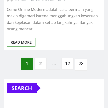
Ceme Online Modern adalah cara bermain yang
makin digemari karena menggabungkan keseruan
dan kejelasan dalam setiap langkahnya. Banyak
orang mencari…
READ MORE
Posts
1
2
…
12
pagination
SEARCH