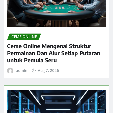
CEME ONLINE
Ceme Online Mengenal Struktur
Permainan Dan Alur Setiap Putaran
untuk Pemula Seru
admin
Aug 7, 2026