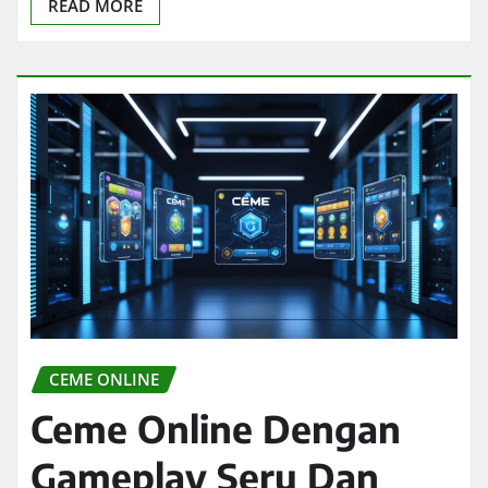
READ MORE
CEME ONLINE
Ceme Online Dengan
Gameplay Seru Dan