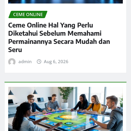
CEME ONLINE
Ceme Online Hal Yang Perlu
Diketahui Sebelum Memahami
Permainannya Secara Mudah dan
Seru
admin
Aug 6, 2026