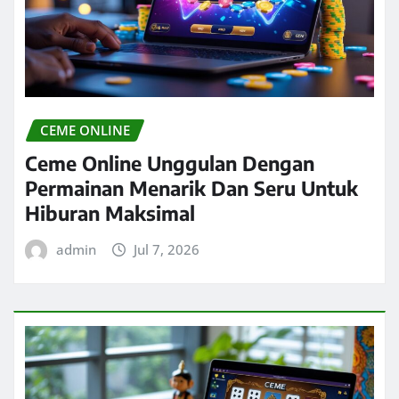
CEME ONLINE
Ceme Online Unggulan Dengan
Permainan Menarik Dan Seru Untuk
Hiburan Maksimal
admin
Jul 7, 2026