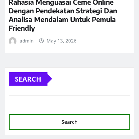
Rahasia Menguasai Ceme Online
Dengan Pendekatan Strategi Dan
Analisa Mendalam Untuk Pemula
Friendly
admin
May 13, 2026
SEARCH
Search