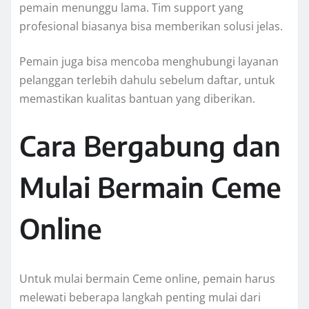
pemain menunggu lama. Tim support yang
profesional biasanya bisa memberikan solusi jelas.
Pemain juga bisa mencoba menghubungi layanan
pelanggan terlebih dahulu sebelum daftar, untuk
memastikan kualitas bantuan yang diberikan.
Cara Bergabung dan
Mulai Bermain Ceme
Online
Untuk mulai bermain Ceme online, pemain harus
melewati beberapa langkah penting mulai dari