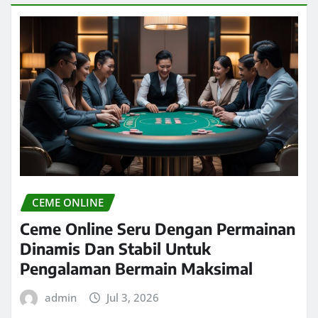
CEME ONLINE
Ceme Online Seru Dengan Permainan
Dinamis Dan Stabil Untuk
Pengalaman Bermain Maksimal
admin
Jul 3, 2026