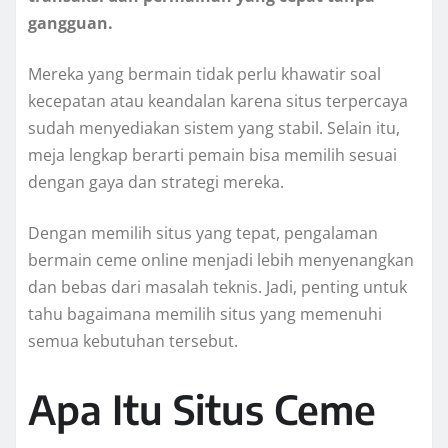
gangguan.
Mereka yang bermain tidak perlu khawatir soal
kecepatan atau keandalan karena situs terpercaya
sudah menyediakan sistem yang stabil. Selain itu,
meja lengkap berarti pemain bisa memilih sesuai
dengan gaya dan strategi mereka.
Dengan memilih situs yang tepat, pengalaman
bermain ceme online menjadi lebih menyenangkan
dan bebas dari masalah teknis. Jadi, penting untuk
tahu bagaimana memilih situs yang memenuhi
semua kebutuhan tersebut.
Apa Itu Situs Ceme