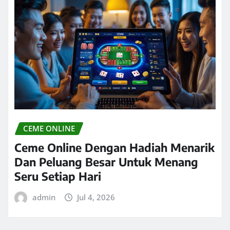
CEME ONLINE
Ceme Online Dengan Hadiah Menarik
Dan Peluang Besar Untuk Menang
Seru Setiap Hari
admin
Jul 4, 2026