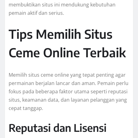
membuktikan situs ini mendukung kebutuhan
pemain aktif dan serius.
Tips Memilih Situs
Ceme Online Terbaik
Memilih situs ceme online yang tepat penting agar
permainan berjalan lancar dan aman. Pemain perlu
fokus pada beberapa faktor utama seperti reputasi
situs, keamanan data, dan layanan pelanggan yang
cepat tanggap.
Reputasi dan Lisensi