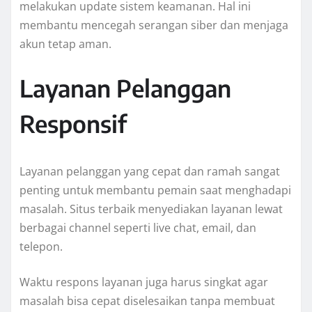
melakukan update sistem keamanan. Hal ini
membantu mencegah serangan siber dan menjaga
akun tetap aman.
Layanan Pelanggan
Responsif
Layanan pelanggan yang cepat dan ramah sangat
penting untuk membantu pemain saat menghadapi
masalah. Situs terbaik menyediakan layanan lewat
berbagai channel seperti live chat, email, dan
telepon.
Waktu respons layanan juga harus singkat agar
masalah bisa cepat diselesaikan tanpa membuat