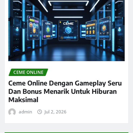
CEME ONLINE
Ceme Online Dengan Gameplay Seru
Dan Bonus Menarik Untuk Hiburan
Maksimal
admin
Jul 2, 2026