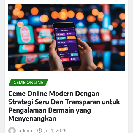
CEME ONLINE
Ceme Online Modern Dengan
Strategi Seru Dan Transparan untuk
Pengalaman Bermain yang
Menyenangkan
admin
Jul 1, 2026