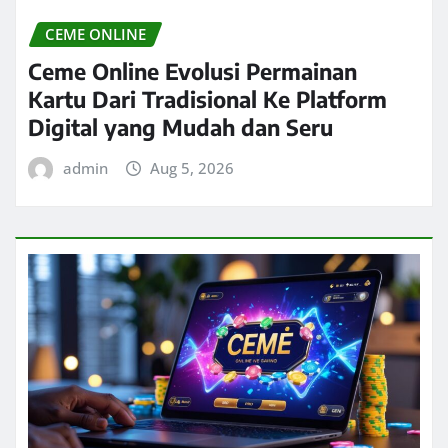
CEME ONLINE
Ceme Online Evolusi Permainan
Kartu Dari Tradisional Ke Platform
Digital yang Mudah dan Seru
admin
Aug 5, 2026