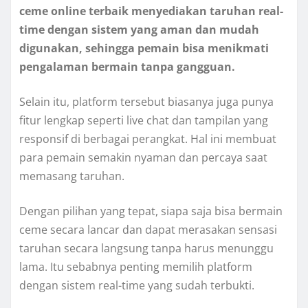
ceme online terbaik menyediakan taruhan real-
time dengan sistem yang aman dan mudah
digunakan, sehingga pemain bisa menikmati
pengalaman bermain tanpa gangguan.
Selain itu, platform tersebut biasanya juga punya
fitur lengkap seperti live chat dan tampilan yang
responsif di berbagai perangkat. Hal ini membuat
para pemain semakin nyaman dan percaya saat
memasang taruhan.
Dengan pilihan yang tepat, siapa saja bisa bermain
ceme secara lancar dan dapat merasakan sensasi
taruhan secara langsung tanpa harus menunggu
lama. Itu sebabnya penting memilih platform
dengan sistem real-time yang sudah terbukti.