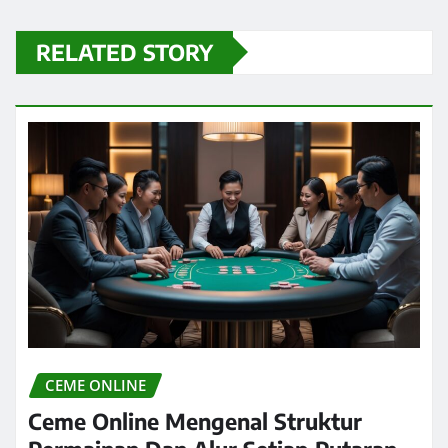
RELATED STORY
CEME ONLINE
Ceme Online Mengenal Struktur