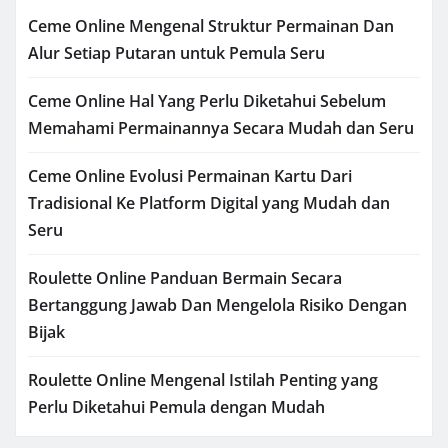
Ceme Online Mengenal Struktur Permainan Dan
Alur Setiap Putaran untuk Pemula Seru
Ceme Online Hal Yang Perlu Diketahui Sebelum
Memahami Permainannya Secara Mudah dan Seru
Ceme Online Evolusi Permainan Kartu Dari
Tradisional Ke Platform Digital yang Mudah dan
Seru
Roulette Online Panduan Bermain Secara
Bertanggung Jawab Dan Mengelola Risiko Dengan
Bijak
Roulette Online Mengenal Istilah Penting yang
Perlu Diketahui Pemula dengan Mudah