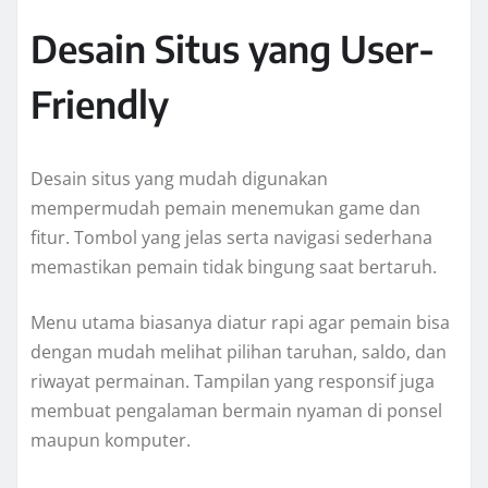
Desain Situs yang User-
Friendly
Desain situs yang mudah digunakan
mempermudah pemain menemukan game dan
fitur. Tombol yang jelas serta navigasi sederhana
memastikan pemain tidak bingung saat bertaruh.
Menu utama biasanya diatur rapi agar pemain bisa
dengan mudah melihat pilihan taruhan, saldo, dan
riwayat permainan. Tampilan yang responsif juga
membuat pengalaman bermain nyaman di ponsel
maupun komputer.