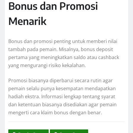
Bonus dan Promosi
Menarik
Bonus dan promosi penting untuk memberi nilai
tambah pada pemain. Misalnya, bonus deposit
pertama yang meningkatkan saldo atau cashback
yang mengurangi risiko kekalahan.
Promosi biasanya diperbarui secara rutin agar
pemain selalu punya kesempatan mendapatkan
hadiah ekstra. Informasi lengkap tentang syarat
dan ketentuan biasanya disediakan agar pemain
mengerti cara klaim bonus dengan benar.