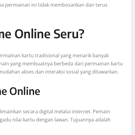
na permainan ini tidak membosankan dan terus
e Online Seru?
permainan kartu tradisional yang menarik banyak
rmain yang membuatnya berbeda dari permainan kartu
emudahan akses dan interaksi sosial yang ditawarkan.
e Online
mainkan secara digital melalui internet. Pemain
du nilai kartu dengan lawan. Tujuannya adalah