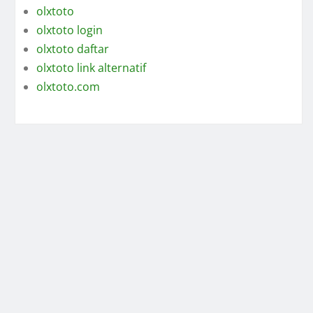
olxtoto
olxtoto login
olxtoto daftar
olxtoto link alternatif
olxtoto.com