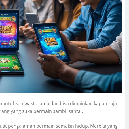
butuhkan waktu lama dan bisa dimainkan kapan saja.
ang yang suka bermain sambil santai.
membuat pengalaman bermain semakin hidup. Mereka yang