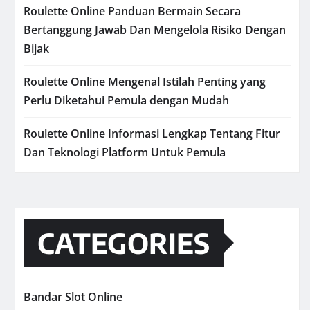
Roulette Online Panduan Bermain Secara
Bertanggung Jawab Dan Mengelola Risiko Dengan
Bijak
Roulette Online Mengenal Istilah Penting yang
Perlu Diketahui Pemula dengan Mudah
Roulette Online Informasi Lengkap Tentang Fitur
Dan Teknologi Platform Untuk Pemula
CATEGORIES
Bandar Slot Online