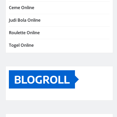
Ceme Online
Judi Bola Online
Roulette Online
Togel Online
BLOGROLL