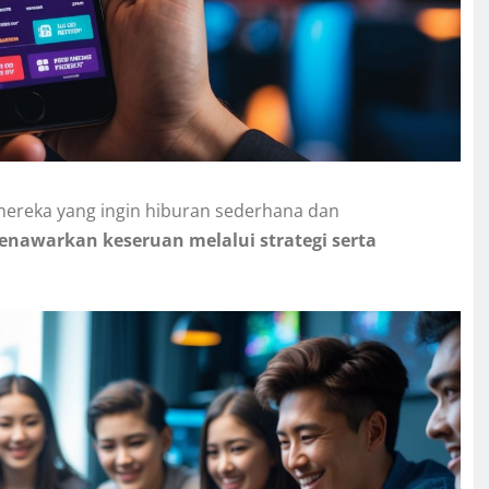
 mereka yang ingin hiburan sederhana dan
nawarkan keseruan melalui strategi serta