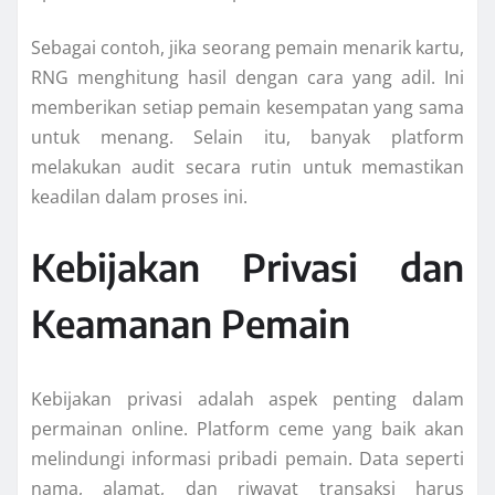
Sebagai contoh, jika seorang pemain menarik kartu,
RNG menghitung hasil dengan cara yang adil. Ini
memberikan setiap pemain kesempatan yang sama
untuk menang. Selain itu, banyak platform
melakukan audit secara rutin untuk memastikan
keadilan dalam proses ini.
Kebijakan Privasi dan
Keamanan Pemain
Kebijakan privasi adalah aspek penting dalam
permainan online. Platform ceme yang baik akan
melindungi informasi pribadi pemain. Data seperti
nama, alamat, dan riwayat transaksi harus