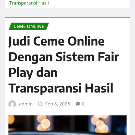
Transparansi Hasil
CEME ONLINE
Judi Ceme Online
Dengan Sistem Fair
Play dan
Transparansi Hasil
admin
Feb 8, 2025
0