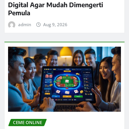
Digital Agar Mudah Dimengerti
Pemula
admin
Aug 9, 2026
CEME ONLINE