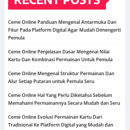
Ceme Online Panduan Mengenal Antarmuka Dan
Fitur Pada Platform Digital Agar Mudah Dimengerti
Pemula
Ceme Online Penjelasan Dasar Mengenai Nilai
Kartu Dan Kombinasi Permainan Untuk Pemula
Ceme Online Mengenal Struktur Permainan Dan
Alur Setiap Putaran untuk Pemula Seru
Ceme Online Hal Yang Perlu Diketahui Sebelum
Memahami Permainannya Secara Mudah dan Seru
Ceme Online Evolusi Permainan Kartu Dari
Tradisional Ke Platform Digital yang Mudah dan