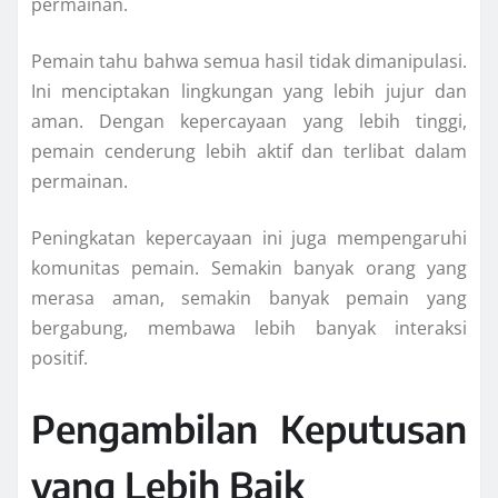
permainan.
Pemain tahu bahwa semua hasil tidak dimanipulasi.
Ini menciptakan lingkungan yang lebih jujur dan
aman. Dengan kepercayaan yang lebih tinggi,
pemain cenderung lebih aktif dan terlibat dalam
permainan.
Peningkatan kepercayaan ini juga mempengaruhi
komunitas pemain. Semakin banyak orang yang
merasa aman, semakin banyak pemain yang
bergabung, membawa lebih banyak interaksi
positif.
Pengambilan Keputusan
yang Lebih Baik