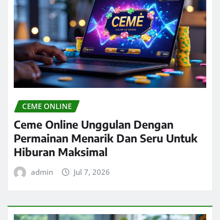
CEME ONLINE
Ceme Online Unggulan Dengan
Permainan Menarik Dan Seru Untuk
Hiburan Maksimal
admin
Jul 7, 2026