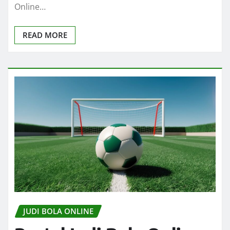
Online…
READ MORE
JUDI BOLA ONLINE