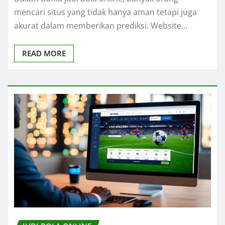
mencari situs yang tidak hanya aman tetapi juga
akurat dalam memberikan prediksi. Website…
READ MORE