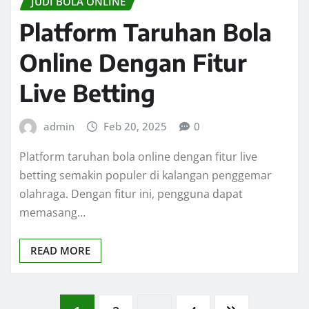
JUDI BOLA ONLINE
Platform Taruhan Bola
Online Dengan Fitur
Live Betting
admin
Feb 20, 2025
0
Platform taruhan bola online dengan fitur live
betting semakin populer di kalangan penggemar
olahraga. Dengan fitur ini, pengguna dapat
memasang…
READ MORE