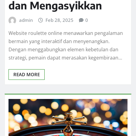
dan Mengasyikkan
admin
Feb 28, 2025
0
Website roulette online menawarkan pengalaman
bermain yang interaktif dan menyenangkan.
Dengan menggabungkan elemen kebetulan dan
strategi, pemain dapat merasakan kegembiraan…
READ MORE