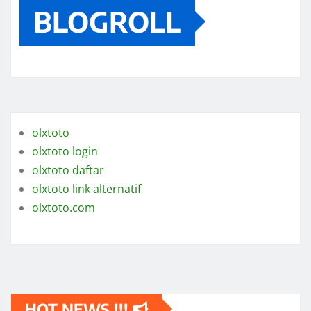
BLOGROLL
olxtoto
olxtoto login
olxtoto daftar
olxtoto link alternatif
olxtoto.com
HOT NEWS !!!