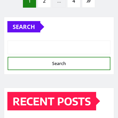
Posts
1
2
…
4
pagination
SEARCH
Search
RECENT POSTS