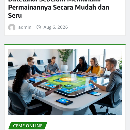
Permainannya Secara Mudah dan
Seru
admin
Aug 6, 2026
CEME ONLINE