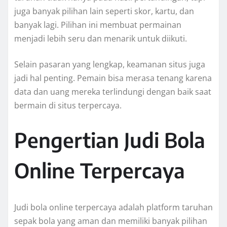
juga banyak pilihan lain seperti skor, kartu, dan
banyak lagi. Pilihan ini membuat permainan
menjadi lebih seru dan menarik untuk diikuti.
Selain pasaran yang lengkap, keamanan situs juga
jadi hal penting. Pemain bisa merasa tenang karena
data dan uang mereka terlindungi dengan baik saat
bermain di situs terpercaya.
Pengertian Judi Bola
Online Terpercaya
Judi bola online terpercaya adalah platform taruhan
sepak bola yang aman dan memiliki banyak pilihan