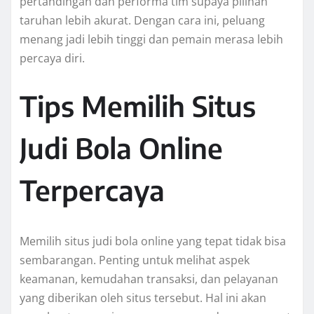
pertandingan dan performa tim supaya pilihan
taruhan lebih akurat. Dengan cara ini, peluang
menang jadi lebih tinggi dan pemain merasa lebih
percaya diri.
Tips Memilih Situs
Judi Bola Online
Terpercaya
Memilih situs judi bola online yang tepat tidak bisa
sembarangan. Penting untuk melihat aspek
keamanan, kemudahan transaksi, dan pelayanan
yang diberikan oleh situs tersebut. Hal ini akan