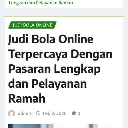
Lengkap dan Pelayanan Ramah
JUDI BOLA ONLINE
Judi Bola Online
Terpercaya Dengan
Pasaran Lengkap
dan Pelayanan
Ramah
admin
Feb 9, 2026
0