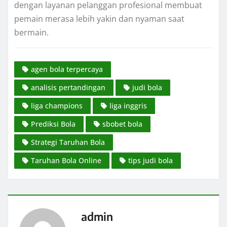
dengan layanan pelanggan profesional membuat
pemain merasa lebih yakin dan nyaman saat
bermain.
agen bola terpercaya
analisis pertandingan
judi bola
liga champions
liga inggris
Prediksi Bola
sbobet bola
Strategi Taruhan Bola
Taruhan Bola Online
tips judi bola
admin