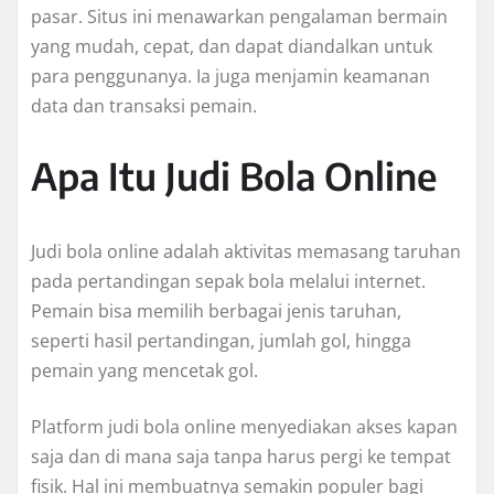
pasar. Situs ini menawarkan pengalaman bermain
yang mudah, cepat, dan dapat diandalkan untuk
para penggunanya. Ia juga menjamin keamanan
data dan transaksi pemain.
Apa Itu Judi Bola Online
Judi bola online adalah aktivitas memasang taruhan
pada pertandingan sepak bola melalui internet.
Pemain bisa memilih berbagai jenis taruhan,
seperti hasil pertandingan, jumlah gol, hingga
pemain yang mencetak gol.
Platform judi bola online menyediakan akses kapan
saja dan di mana saja tanpa harus pergi ke tempat
fisik. Hal ini membuatnya semakin populer bagi