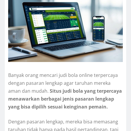
Banyak orang mencari judi bola online terpercaya
dengan pasaran lengkap agar taruhan mereka
aman dan mudah.
Situs judi bola yang terpercaya
menawarkan berbagai jenis pasaran lengkap
yang bisa dipilih sesuai keinginan pemain.
Dengan pasaran lengkap, mereka bisa memasang
taruhan tidak hanya pada hasil pertandingan, tapi