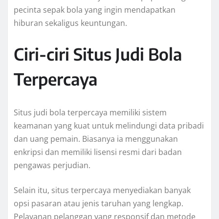
pecinta sepak bola yang ingin mendapatkan
hiburan sekaligus keuntungan.
Ciri-ciri Situs Judi Bola
Terpercaya
Situs judi bola terpercaya memiliki sistem
keamanan yang kuat untuk melindungi data pribadi
dan uang pemain. Biasanya ia menggunakan
enkripsi dan memiliki lisensi resmi dari badan
pengawas perjudian.
Selain itu, situs terpercaya menyediakan banyak
opsi pasaran atau jenis taruhan yang lengkap.
Pelayanan pelanggan yang responsif dan metode