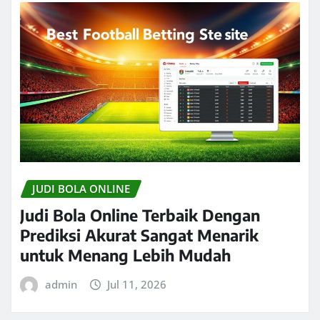
JUDI BOLA ONLINE
Judi Bola Online Terbaik Dengan
Prediksi Akurat Sangat Menarik
untuk Menang Lebih Mudah
admin
Jul 11, 2026