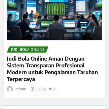
JUDI BOLA ONLINE
Judi Bola Online Aman Dengan
Sistem Transparan Profesional
Modern untuk Pengalaman Taruhan
Terpercaya
admin
Jul 12, 2026