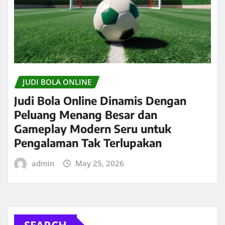
JUDI BOLA ONLINE
Judi Bola Online Dinamis Dengan
Peluang Menang Besar dan
Gameplay Modern Seru untuk
Pengalaman Tak Terlupakan
admin
May 25, 2026
SEARCH