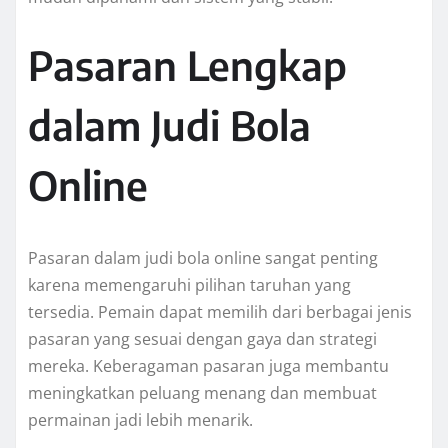
Pasaran Lengkap
dalam Judi Bola
Online
Pasaran dalam judi bola online sangat penting
karena memengaruhi pilihan taruhan yang
tersedia. Pemain dapat memilih dari berbagai jenis
pasaran yang sesuai dengan gaya dan strategi
mereka. Keberagaman pasaran juga membantu
meningkatkan peluang menang dan membuat
permainan jadi lebih menarik.