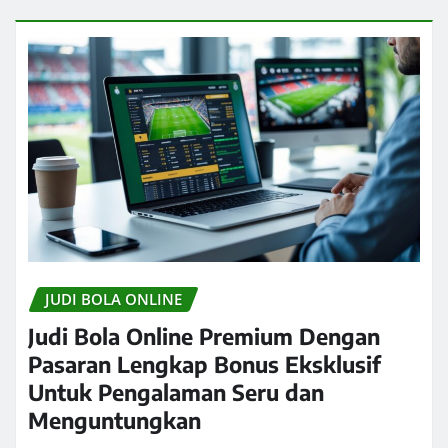
JUDI BOLA ONLINE
Judi Bola Online Premium Dengan
Pasaran Lengkap Bonus Eksklusif
Untuk Pengalaman Seru dan
Menguntungkan