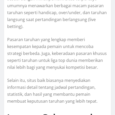
umumnya menawarkan berbagai macam pasaran
taruhan seperti handicap, over/under, dan taruhan
langsung saat pertandingan berlangsung (live
betting).
Pasaran taruhan yang lengkap memberi
kesempatan kepada pemain untuk mencoba
strategi berbeda. Juga, keberadaan pasaran khusus
seperti taruhan untuk liga top dunia memberikan
nilai lebih bagi yang menyukai kompetisi besar.
Selain itu, situs baik biasanya menyediakan
informasi detail tentang jadwal pertandingan,
statistik, dan hasil yang membantu pemain
membuat keputusan taruhan yang lebih tepat.