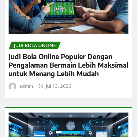
JUDI BOLA ONLINE
Judi Bola Online Populer Dengan
Pengalaman Bermain Lebih Maksimal
untuk Menang Lebih Mudah
admin
Jul 13, 2026