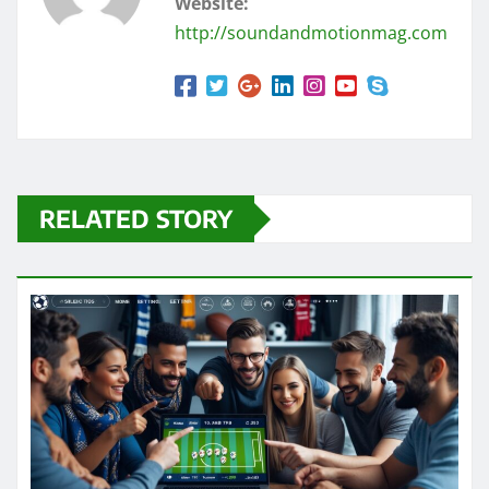
Website:
http://soundandmotionmag.com
RELATED STORY