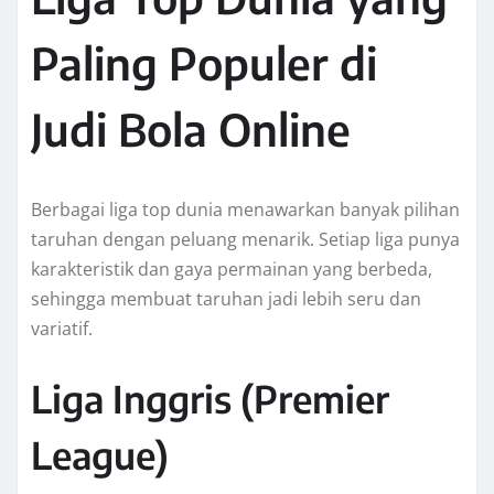
Paling Populer di
Judi Bola Online
Berbagai liga top dunia menawarkan banyak pilihan
taruhan dengan peluang menarik. Setiap liga punya
karakteristik dan gaya permainan yang berbeda,
sehingga membuat taruhan jadi lebih seru dan
variatif.
Liga Inggris (Premier
League)