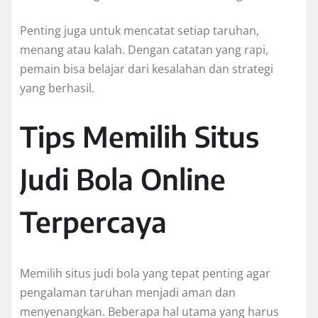
Penting juga untuk mencatat setiap taruhan,
menang atau kalah. Dengan catatan yang rapi,
pemain bisa belajar dari kesalahan dan strategi
yang berhasil.
Tips Memilih Situs
Judi Bola Online
Terpercaya
Memilih situs judi bola yang tepat penting agar
pengalaman taruhan menjadi aman dan
menyenangkan. Beberapa hal utama yang harus