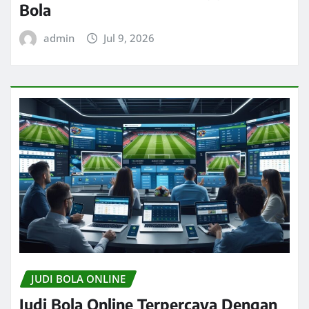
Bola
admin
Jul 9, 2026
JUDI BOLA ONLINE
Judi Bola Online Terpercaya Dengan