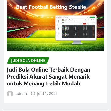
JUDI BOLA ONLINE
Judi Bola Online Terbaik Dengan
Prediksi Akurat Sangat Menarik
untuk Menang Lebih Mudah
admin
Jul 11, 2026