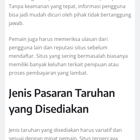
Tanpa keamanan yang tepat, informasi pengguna
bisa jadi mudah dicuri oleh pihak tidak bertanggung
jawab.
Pemain juga harus memeriksa ulasan dari
pengguna lain dan reputasi situs sebelum
mendaftar. Situs yang sering bermasalah biasanya
memiliki banyak keluhan terkait penipuan atau
proses pembayaran yang lambat.
Jenis Pasaran Taruhan
yang Disediakan
Jenis taruhan yang disediakan harus variatif dan
sesuai dengan minat pemain. Situs terpercaya