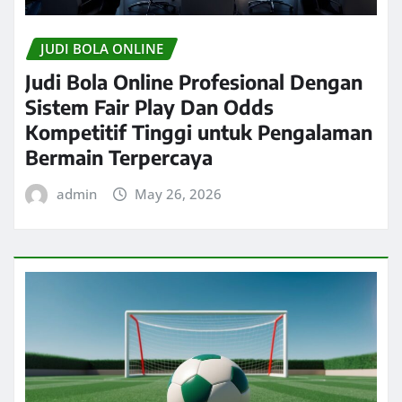
JUDI BOLA ONLINE
Judi Bola Online Profesional Dengan
Sistem Fair Play Dan Odds
Kompetitif Tinggi untuk Pengalaman
Bermain Terpercaya
admin
May 26, 2026