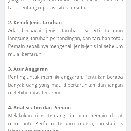
tahu tentang reputasi situs tersebut.
2. Kenali Jenis Taruhan
Ada berbagai jenis taruhan seperti taruhan
langsung, taruhan pertandingan, dan taruhan total.
Pemain sebaiknya mengenali jenis-jenis ini sebelum
mulai bertaruh.
3. Atur Anggaran
Penting untuk memiliki anggaran. Tentukan berapa
banyak uang yang mau dipertaruhkan dan jangan
melebihi batas tersebut.
4. Analisis Tim dan Pemain
Melakukan riset tentang tim dan pemain dapat
membantu. Performa terbaru, cedera, dan statistik