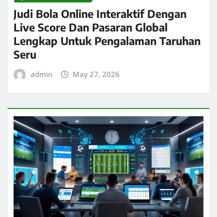
Judi Bola Online Interaktif Dengan
Live Score Dan Pasaran Global
Lengkap Untuk Pengalaman Taruhan
Seru
admin
May 27, 2026