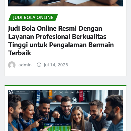
JUDI BOLA ONLINE
Judi Bola Online Resmi Dengan
Layanan Profesional Berkualitas
Tinggi untuk Pengalaman Bermain
Terbaik
admin
Jul 14, 2026