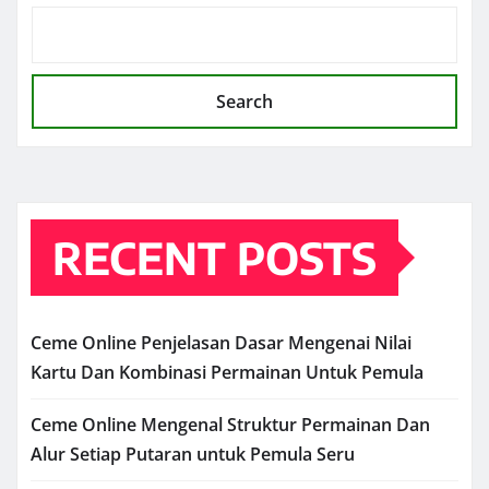
Search
RECENT POSTS
Ceme Online Penjelasan Dasar Mengenai Nilai
Kartu Dan Kombinasi Permainan Untuk Pemula
Ceme Online Mengenal Struktur Permainan Dan
Alur Setiap Putaran untuk Pemula Seru