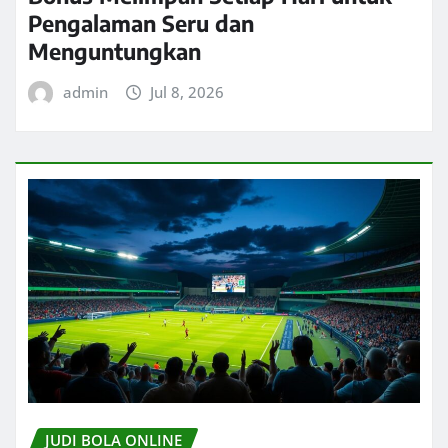
Pengalaman Seru dan
Menguntungkan
admin
Jul 8, 2026
JUDI BOLA ONLINE