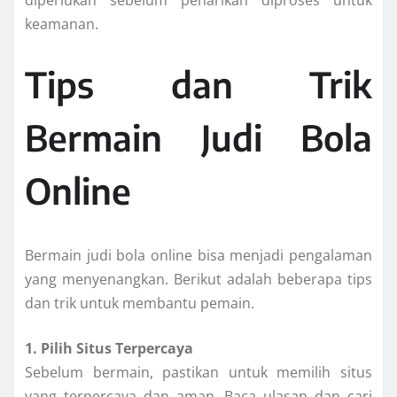
diperlukan sebelum penarikan diproses untuk
keamanan.
Tips dan Trik
Bermain Judi Bola
Online
Bermain judi bola online bisa menjadi pengalaman
yang menyenangkan. Berikut adalah beberapa tips
dan trik untuk membantu pemain.
1. Pilih Situs Terpercaya
Sebelum bermain, pastikan untuk memilih situs
yang terpercaya dan aman. Baca ulasan dan cari