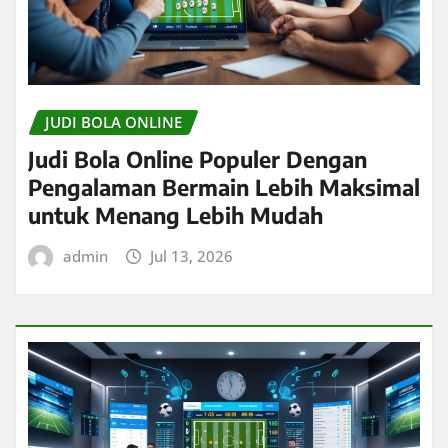
JUDI BOLA ONLINE
Judi Bola Online Populer Dengan
Pengalaman Bermain Lebih Maksimal
untuk Menang Lebih Mudah
admin
Jul 13, 2026