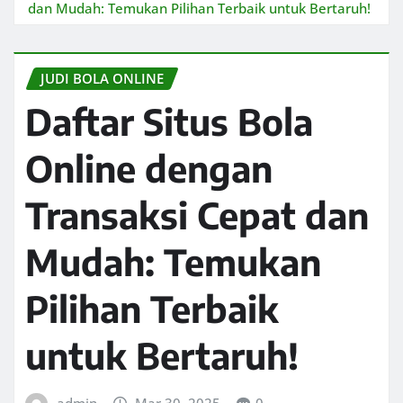
dan Mudah: Temukan Pilihan Terbaik untuk Bertaruh!
JUDI BOLA ONLINE
Daftar Situs Bola
Online dengan
Transaksi Cepat dan
Mudah: Temukan
Pilihan Terbaik
untuk Bertaruh!