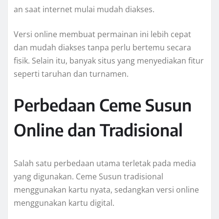
an saat internet mulai mudah diakses.
Versi online membuat permainan ini lebih cepat
dan mudah diakses tanpa perlu bertemu secara
fisik. Selain itu, banyak situs yang menyediakan fitur
seperti taruhan dan turnamen.
Perbedaan Ceme Susun
Online dan Tradisional
Salah satu perbedaan utama terletak pada media
yang digunakan. Ceme Susun tradisional
menggunakan kartu nyata, sedangkan versi online
menggunakan kartu digital.