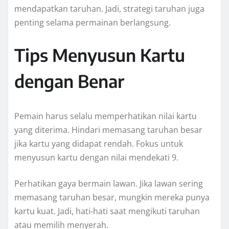
mendapatkan taruhan. Jadi, strategi taruhan juga
penting selama permainan berlangsung.
Tips Menyusun Kartu
dengan Benar
Pemain harus selalu memperhatikan nilai kartu
yang diterima. Hindari memasang taruhan besar
jika kartu yang didapat rendah. Fokus untuk
menyusun kartu dengan nilai mendekati 9.
Perhatikan gaya bermain lawan. Jika lawan sering
memasang taruhan besar, mungkin mereka punya
kartu kuat. Jadi, hati-hati saat mengikuti taruhan
atau memilih menyerah.