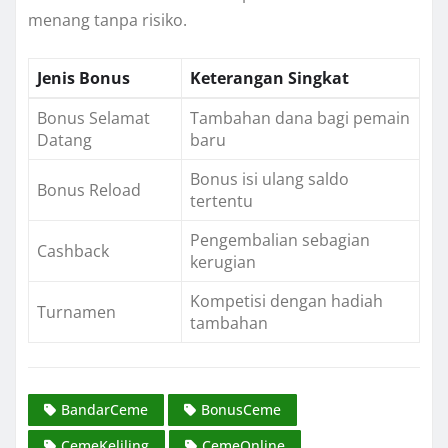
menang tanpa risiko.
Jenis Bonus
Keterangan Singkat
Bonus Selamat
Tambahan dana bagi pemain
Datang
baru
Bonus isi ulang saldo
Bonus Reload
tertentu
Pengembalian sebagian
Cashback
kerugian
Kompetisi dengan hadiah
Turnamen
tambahan
BandarCeme
BonusCeme
CemeKeliling
CemeOnline