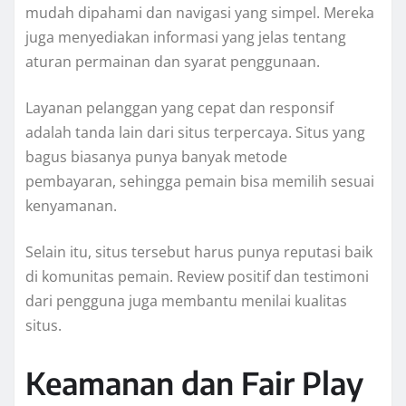
mudah dipahami dan navigasi yang simpel. Mereka
juga menyediakan informasi yang jelas tentang
aturan permainan dan syarat penggunaan.
Layanan pelanggan yang cepat dan responsif
adalah tanda lain dari situs terpercaya. Situs yang
bagus biasanya punya banyak metode
pembayaran, sehingga pemain bisa memilih sesuai
kenyamanan.
Selain itu, situs tersebut harus punya reputasi baik
di komunitas pemain. Review positif dan testimoni
dari pengguna juga membantu menilai kualitas
situs.
Keamanan dan Fair Play