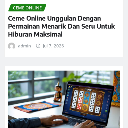
CEME ONLINE
Ceme Online Unggulan Dengan
Permainan Menarik Dan Seru Untuk
Hiburan Maksimal
admin
Jul 7, 2026