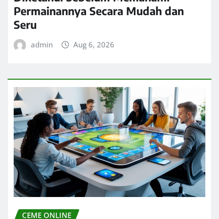
Permainannya Secara Mudah dan
Seru
admin
Aug 6, 2026
CEME ONLINE