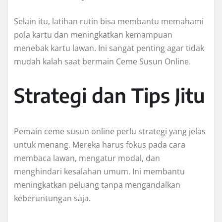
Selain itu, latihan rutin bisa membantu memahami
pola kartu dan meningkatkan kemampuan
menebak kartu lawan. Ini sangat penting agar tidak
mudah kalah saat bermain Ceme Susun Online.
Strategi dan Tips Jitu
Pemain ceme susun online perlu strategi yang jelas
untuk menang. Mereka harus fokus pada cara
membaca lawan, mengatur modal, dan
menghindari kesalahan umum. Ini membantu
meningkatkan peluang tanpa mengandalkan
keberuntungan saja.