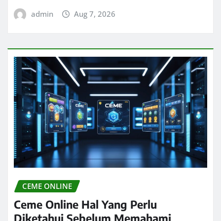
admin
Aug 7, 2026
CEME ONLINE
Ceme Online Hal Yang Perlu
Diketahui Sebelum Memahami