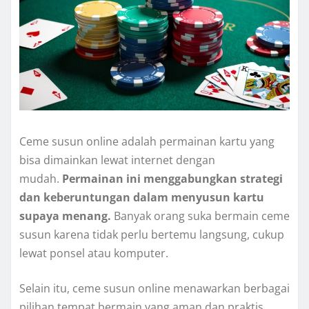
Ceme susun online adalah permainan kartu yang
bisa dimainkan lewat internet dengan
mudah.
Permainan ini menggabungkan strategi
dan keberuntungan dalam menyusun kartu
supaya menang.
Banyak orang suka bermain ceme
susun karena tidak perlu bertemu langsung, cukup
lewat ponsel atau komputer.
Selain itu, ceme susun online menawarkan berbagai
pilihan tempat bermain yang aman dan praktis.