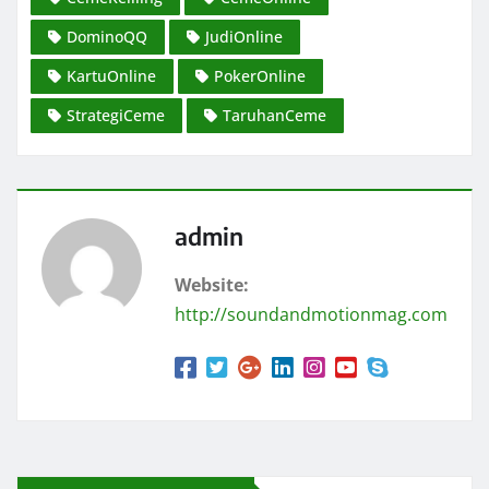
DominoQQ
JudiOnline
KartuOnline
PokerOnline
StrategiCeme
TaruhanCeme
admin
Website:
http://soundandmotionmag.com