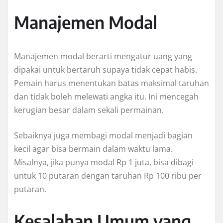
Manajemen Modal
Manajemen modal berarti mengatur uang yang
dipakai untuk bertaruh supaya tidak cepat habis.
Pemain harus menentukan batas maksimal taruhan
dan tidak boleh melewati angka itu. Ini mencegah
kerugian besar dalam sekali permainan.
Sebaiknya juga membagi modal menjadi bagian
kecil agar bisa bermain dalam waktu lama.
Misalnya, jika punya modal Rp 1 juta, bisa dibagi
untuk 10 putaran dengan taruhan Rp 100 ribu per
putaran.
Kesalahan Umum yang