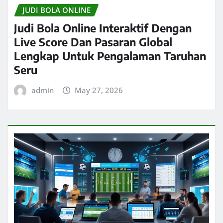
JUDI BOLA ONLINE
Judi Bola Online Interaktif Dengan
Live Score Dan Pasaran Global
Lengkap Untuk Pengalaman Taruhan
Seru
admin
May 27, 2026