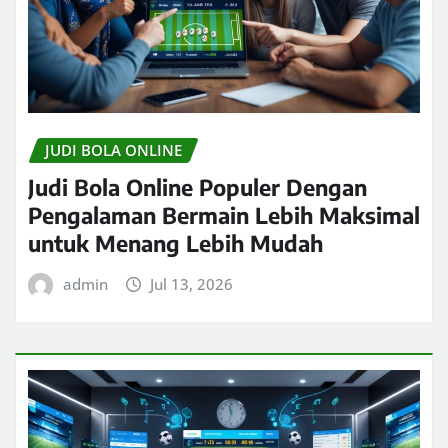
JUDI BOLA ONLINE
Judi Bola Online Populer Dengan
Pengalaman Bermain Lebih Maksimal
untuk Menang Lebih Mudah
admin
Jul 13, 2026