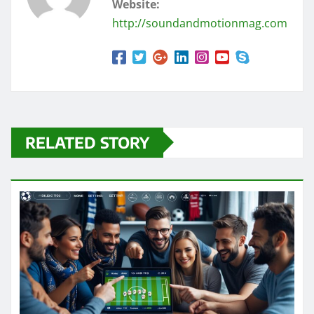
Website:
http://soundandmotionmag.com
RELATED STORY