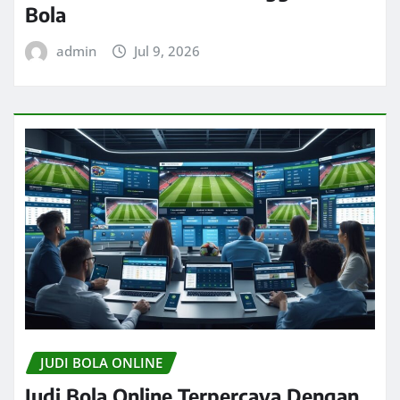
Bola
admin
Jul 9, 2026
JUDI BOLA ONLINE
Judi Bola Online Terpercaya Dengan