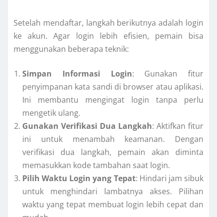
Setelah mendaftar, langkah berikutnya adalah login
ke akun. Agar login lebih efisien, pemain bisa
menggunakan beberapa teknik:
Simpan Informasi Login
: Gunakan fitur
penyimpanan kata sandi di browser atau aplikasi.
Ini membantu mengingat login tanpa perlu
mengetik ulang.
Gunakan Verifikasi Dua Langkah
: Aktifkan fitur
ini untuk menambah keamanan. Dengan
verifikasi dua langkah, pemain akan diminta
memasukkan kode tambahan saat login.
Pilih Waktu Login yang Tepat
: Hindari jam sibuk
untuk menghindari lambatnya akses. Pilihan
waktu yang tepat membuat login lebih cepat dan