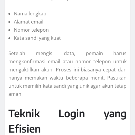
Nama lengkap
Alamat email
Nomor telepon
Kata sandi yang kuat
Setelah mengisi data, pemain harus
mengkonfirmasi email atau nomor telepon untuk
mengaktifkan akun. Proses ini biasanya cepat dan
hanya memakan waktu beberapa menit. Pastikan
untuk memilih kata sandi yang unik agar akun tetap
aman.
Teknik Login yang
Efisien