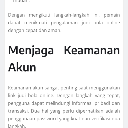
mudah.
Dengan mengikuti langkah-langkah ini, pemain
dapat menikmati pengalaman judi bola online
dengan cepat dan aman.
Menjaga Keamanan
Akun
Keamanan akun sangat penting saat menggunakan
link judi bola online. Dengan langkah yang tepat,
pengguna dapat melindungi informasi pribadi dan
transaksi. Dua hal yang perlu diperhatikan adalah
penggunaan password yang kuat dan verifikasi dua
langkah.