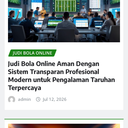
JUDI BOLA ONLINE
Judi Bola Online Aman Dengan
Sistem Transparan Profesional
Modern untuk Pengalaman Taruhan
Terpercaya
admin
Jul 12, 2026