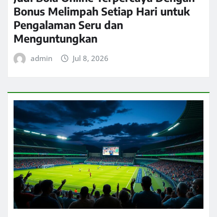
Bonus Melimpah Setiap Hari untuk
Pengalaman Seru dan
Menguntungkan
admin
Jul 8, 2026