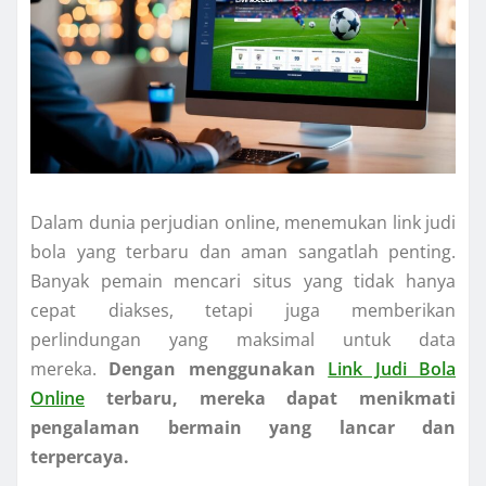
Dalam dunia perjudian online, menemukan link judi
bola yang terbaru dan aman sangatlah penting.
Banyak pemain mencari situs yang tidak hanya
cepat diakses, tetapi juga memberikan
perlindungan yang maksimal untuk data
mereka.
Dengan menggunakan
Link Judi Bola
Online
terbaru, mereka dapat menikmati
pengalaman bermain yang lancar dan
terpercaya.