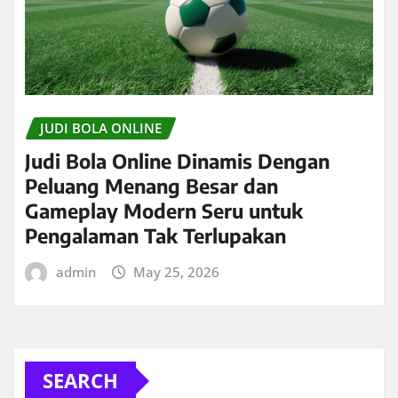
JUDI BOLA ONLINE
Judi Bola Online Dinamis Dengan
Peluang Menang Besar dan
Gameplay Modern Seru untuk
Pengalaman Tak Terlupakan
admin
May 25, 2026
SEARCH