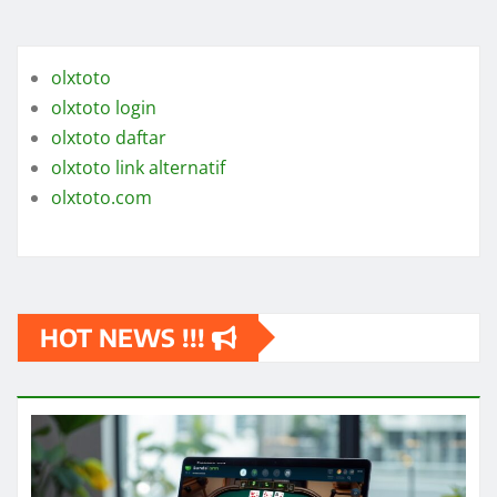
olxtoto
olxtoto login
olxtoto daftar
olxtoto link alternatif
olxtoto.com
HOT NEWS !!!