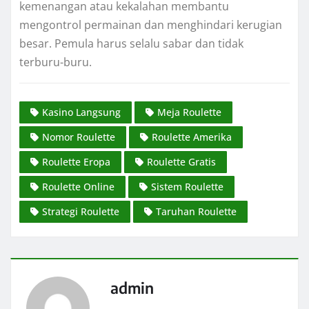
kemenangan atau kekalahan membantu
mengontrol permainan dan menghindari kerugian
besar. Pemula harus selalu sabar dan tidak
terburu-buru.
Kasino Langsung
Meja Roulette
Nomor Roulette
Roulette Amerika
Roulette Eropa
Roulette Gratis
Roulette Online
Sistem Roulette
Strategi Roulette
Taruhan Roulette
admin