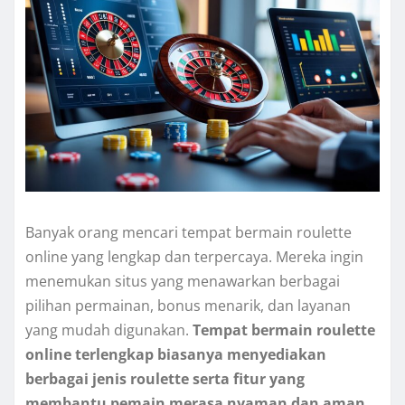
Banyak orang mencari tempat bermain roulette
online yang lengkap dan terpercaya. Mereka ingin
menemukan situs yang menawarkan berbagai
pilihan permainan, bonus menarik, dan layanan
yang mudah digunakan.
Tempat bermain roulette
online terlengkap biasanya menyediakan
berbagai jenis roulette serta fitur yang
membantu pemain merasa nyaman dan aman.