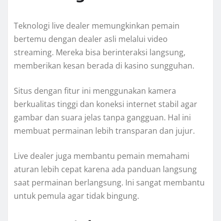
Teknologi live dealer memungkinkan pemain
bertemu dengan dealer asli melalui video
streaming. Mereka bisa berinteraksi langsung,
memberikan kesan berada di kasino sungguhan.
Situs dengan fitur ini menggunakan kamera
berkualitas tinggi dan koneksi internet stabil agar
gambar dan suara jelas tanpa gangguan. Hal ini
membuat permainan lebih transparan dan jujur.
Live dealer juga membantu pemain memahami
aturan lebih cepat karena ada panduan langsung
saat permainan berlangsung. Ini sangat membantu
untuk pemula agar tidak bingung.