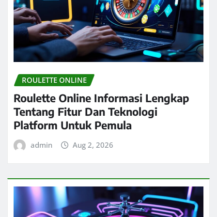
ROULETTE ONLINE
Roulette Online Informasi Lengkap
Tentang Fitur Dan Teknologi
Platform Untuk Pemula
admin
Aug 2, 2026