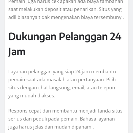
Pemain juga harus cek apakah ada biaya tambahan
saat melakukan deposit atau penarikan. Situs yang
adil biasanya tidak mengenakan biaya tersembunyi.
Dukungan Pelanggan 24
Jam
Layanan pelanggan yang siap 24 jam membantu
pemain saat ada masalah atau pertanyaan. Pilih
situs dengan chat langsung, email, atau telepon
yang mudah diakses.
Respons cepat dan membantu menjadi tanda situs
serius dan peduli pada pemain. Bahasa layanan
juga harus jelas dan mudah dipahami.