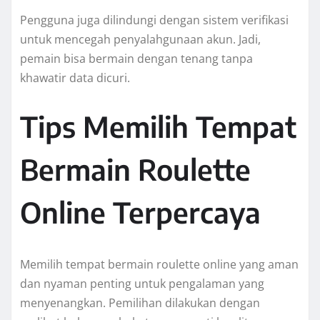
Pengguna juga dilindungi dengan sistem verifikasi
untuk mencegah penyalahgunaan akun. Jadi,
pemain bisa bermain dengan tenang tanpa
khawatir data dicuri.
Tips Memilih Tempat
Bermain Roulette
Online Terpercaya
Memilih tempat bermain roulette online yang aman
dan nyaman penting untuk pengalaman yang
menyenangkan. Pemilihan dilakukan dengan