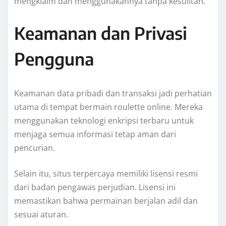
mengklaim dan menggunakannya tanpa kesulitan.
Keamanan dan Privasi
Pengguna
Keamanan data pribadi dan transaksi jadi perhatian
utama di tempat bermain roulette online. Mereka
menggunakan teknologi enkripsi terbaru untuk
menjaga semua informasi tetap aman dari
pencurian.
Selain itu, situs terpercaya memiliki lisensi resmi
dari badan pengawas perjudian. Lisensi ini
memastikan bahwa permainan berjalan adil dan
sesuai aturan.