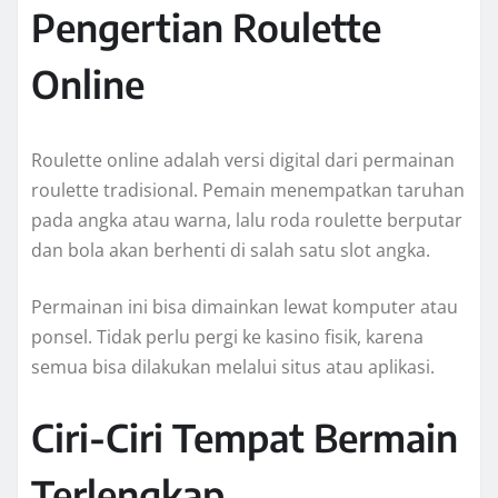
Pengertian Roulette
Online
Roulette online adalah versi digital dari permainan
roulette tradisional. Pemain menempatkan taruhan
pada angka atau warna, lalu roda roulette berputar
dan bola akan berhenti di salah satu slot angka.
Permainan ini bisa dimainkan lewat komputer atau
ponsel. Tidak perlu pergi ke kasino fisik, karena
semua bisa dilakukan melalui situs atau aplikasi.
Ciri-Ciri Tempat Bermain
Terlengkap