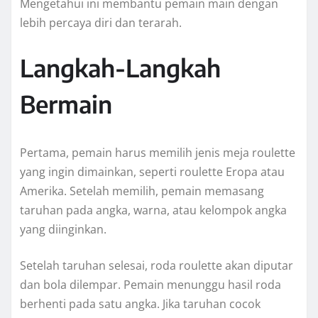
Mengetahui ini membantu pemain main dengan
lebih percaya diri dan terarah.
Langkah-Langkah
Bermain
Pertama, pemain harus memilih jenis meja roulette
yang ingin dimainkan, seperti roulette Eropa atau
Amerika. Setelah memilih, pemain memasang
taruhan pada angka, warna, atau kelompok angka
yang diinginkan.
Setelah taruhan selesai, roda roulette akan diputar
dan bola dilempar. Pemain menunggu hasil roda
berhenti pada satu angka. Jika taruhan cocok