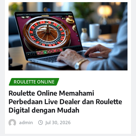
ROULETTE ONLINE
Roulette Online Memahami
Perbedaan Live Dealer dan Roulette
Digital dengan Mudah
admin
Jul 30, 2026