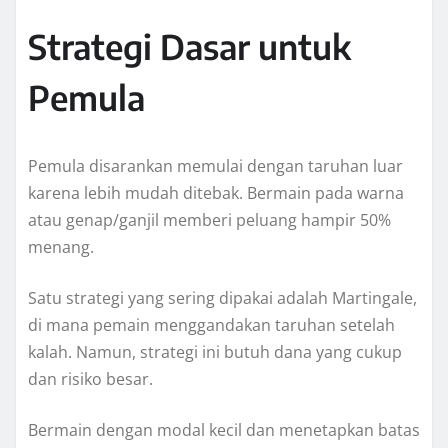
Strategi Dasar untuk
Pemula
Pemula disarankan memulai dengan taruhan luar
karena lebih mudah ditebak. Bermain pada warna
atau genap/ganjil memberi peluang hampir 50%
menang.
Satu strategi yang sering dipakai adalah Martingale,
di mana pemain menggandakan taruhan setelah
kalah. Namun, strategi ini butuh dana yang cukup
dan risiko besar.
Bermain dengan modal kecil dan menetapkan batas