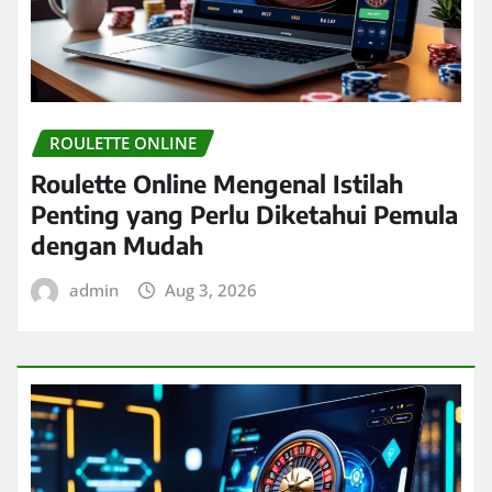
ROULETTE ONLINE
Roulette Online Mengenal Istilah
Penting yang Perlu Diketahui Pemula
dengan Mudah
admin
Aug 3, 2026