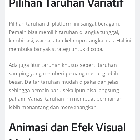
Pilihan Taruhan Variatif
Pilihan taruhan di platform ini sangat beragam.
Pemain bisa memilih taruhan di angka tunggal,
kombinasi, warna, atau kelompok angka luas. Hal ini
membuka banyak strategi untuk dicoba.
Ada juga fitur taruhan khusus seperti taruhan
samping yang memberi peluang menang lebih
besar. Daftar taruhan mudah dipakai dan jelas,
sehingga pemain baru sekalipun bisa langsung
paham. Variasi taruhan ini membuat permainan
lebih menantang dan menyenangkan.
Animasi dan Efek Visual