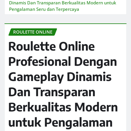
Dinamis Dan Transparan Berkualitas Modern untuk
Pengalaman Seru dan Terpercaya
ROULETTE ONLINE
Roulette Online
Profesional Dengan
Gameplay Dinamis
Dan Transparan
Berkualitas Modern
untuk Pengalaman