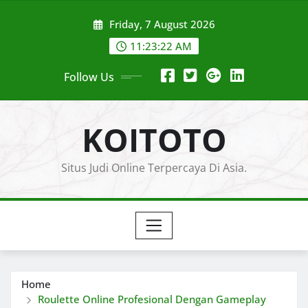
Skip
Friday, 7 August 2026
to
content
11:23:23 AM
Follow Us
KOITOTO
Situs Judi Online Terpercaya Di Asia.
Home
Roulette Online Profesional Dengan Gameplay