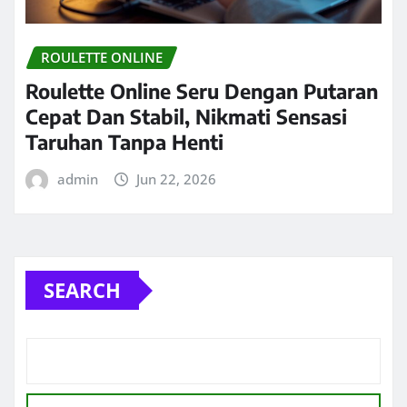
ROULETTE ONLINE
Roulette Online Seru Dengan Putaran
Cepat Dan Stabil, Nikmati Sensasi
Taruhan Tanpa Henti
admin
Jun 22, 2026
SEARCH