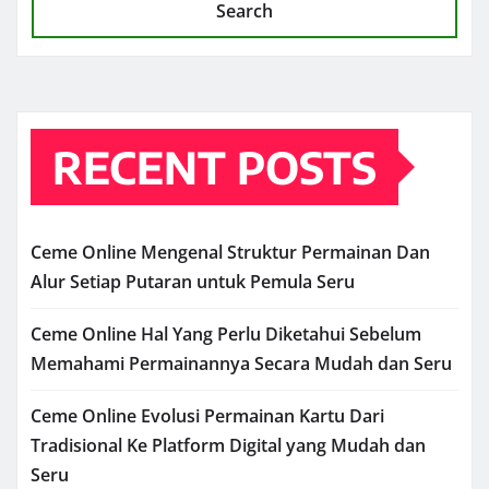
Search
RECENT POSTS
Ceme Online Mengenal Struktur Permainan Dan
Alur Setiap Putaran untuk Pemula Seru
Ceme Online Hal Yang Perlu Diketahui Sebelum
Memahami Permainannya Secara Mudah dan Seru
Ceme Online Evolusi Permainan Kartu Dari
Tradisional Ke Platform Digital yang Mudah dan
Seru