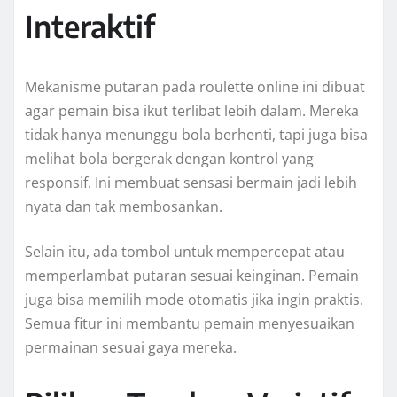
Interaktif
Mekanisme putaran pada roulette online ini dibuat
agar pemain bisa ikut terlibat lebih dalam. Mereka
tidak hanya menunggu bola berhenti, tapi juga bisa
melihat bola bergerak dengan kontrol yang
responsif. Ini membuat sensasi bermain jadi lebih
nyata dan tak membosankan.
Selain itu, ada tombol untuk mempercepat atau
memperlambat putaran sesuai keinginan. Pemain
juga bisa memilih mode otomatis jika ingin praktis.
Semua fitur ini membantu pemain menyesuaikan
permainan sesuai gaya mereka.