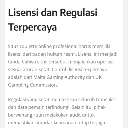
Lisensi dan Regulasi
Terpercaya
Situs roulette online profesional harus memiliki
lisensi dari badan hukum resmi. Lisensi ini menjadi
tanda bahwa situs tersebut menjalankan operasi
sesuai aturan ketat. Contoh lisensi terpercaya
adalah dari Malta Gaming Authority dan UK
Gambling Commission.
Regulasi yang ketat memastikan seluruh transaksi
dan data pemain terlindungi. Selain itu, pihak
berwenang rutin melakukan audit untuk
memastikan standar keamanan tetap terjaga.