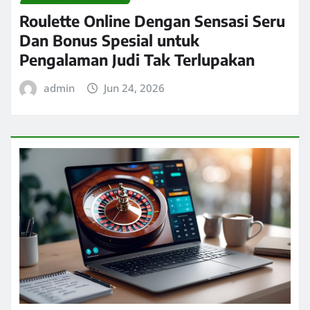
Roulette Online Dengan Sensasi Seru
Dan Bonus Spesial untuk
Pengalaman Judi Tak Terlupakan
admin
Jun 24, 2026