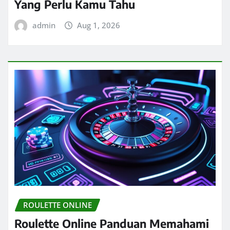
Yang Perlu Kamu Tahu
admin
Aug 1, 2026
ROULETTE ONLINE
Roulette Online Panduan Memahami