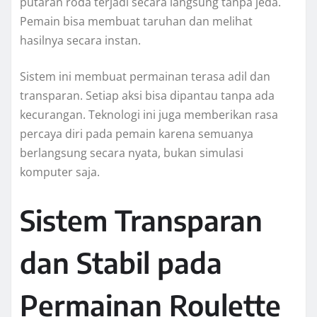
putaran roda terjadi secara langsung tanpa jeda.
Pemain bisa membuat taruhan dan melihat
hasilnya secara instan.
Sistem ini membuat permainan terasa adil dan
transparan. Setiap aksi bisa dipantau tanpa ada
kecurangan. Teknologi ini juga memberikan rasa
percaya diri pada pemain karena semuanya
berlangsung secara nyata, bukan simulasi
komputer saja.
Sistem Transparan
dan Stabil pada
Permainan Roulette