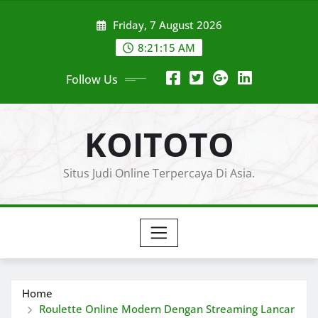
Skip
Friday, 7 August 2026
to
content
8:21:17 AM
Follow Us
KOITOTO
Situs Judi Online Terpercaya Di Asia.
Home
Roulette Online Modern Dengan Streaming Lancar