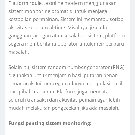
Platform roulette online modern menggunakan
sistem monitoring otomatis untuk menjaga
kestabilan permainan. Sistem ini memantau setiap
aktivitas secara real-time. Misalnya, jika ada
gangguan jaringan atau kesalahan sistem, platform
segera memberitahu operator untuk memperbaiki
masalah.
Selain itu, sistem random number generator (RNG)
digunakan untuk menjamin hasil putaran benar-
benar acak. Ini mencegah adanya manipulasi hasil
dari pihak manapun. Platform juga mencatat
seluruh transaksi dan aktivitas pemain agar lebih
mudah melakukan pengecekan jika ada masalah.
Fungsi penting sistem monitoring: