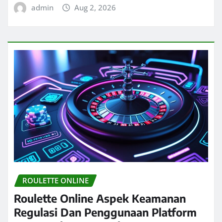
admin
Aug 2, 2026
ROULETTE ONLINE
Roulette Online Aspek Keamanan
Regulasi Dan Penggunaan Platform