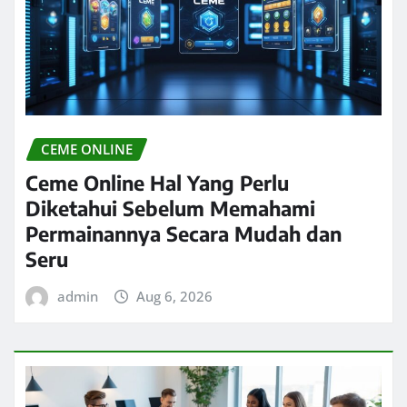
CEME ONLINE
Ceme Online Hal Yang Perlu
Diketahui Sebelum Memahami
Permainannya Secara Mudah dan
Seru
admin
Aug 6, 2026