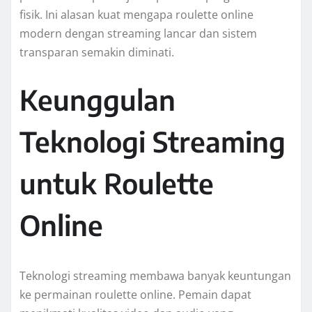
fisik. Ini alasan kuat mengapa roulette online
modern dengan streaming lancar dan sistem
transparan semakin diminati.
Keunggulan
Teknologi Streaming
untuk Roulette
Online
Teknologi streaming membawa banyak keuntungan
ke permainan roulette online. Pemain dapat