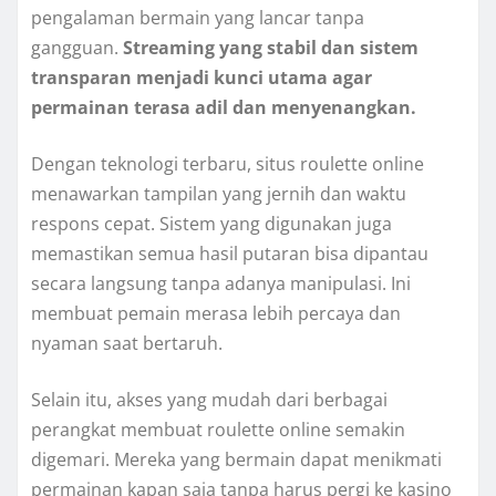
pengalaman bermain yang lancar tanpa
gangguan.
Streaming yang stabil dan sistem
transparan menjadi kunci utama agar
permainan terasa adil dan menyenangkan.
Dengan teknologi terbaru, situs roulette online
menawarkan tampilan yang jernih dan waktu
respons cepat. Sistem yang digunakan juga
memastikan semua hasil putaran bisa dipantau
secara langsung tanpa adanya manipulasi. Ini
membuat pemain merasa lebih percaya dan
nyaman saat bertaruh.
Selain itu, akses yang mudah dari berbagai
perangkat membuat roulette online semakin
digemari. Mereka yang bermain dapat menikmati
permainan kapan saja tanpa harus pergi ke kasino