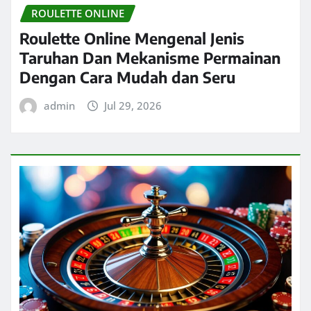
ROULETTE ONLINE
Roulette Online Mengenal Jenis
Taruhan Dan Mekanisme Permainan
Dengan Cara Mudah dan Seru
admin
Jul 29, 2026