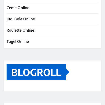
Ceme Online
Judi Bola Online
Roulette Online
Togel Online
BLOGROLL