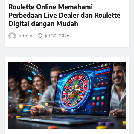
Roulette Online Memahami
Perbedaan Live Dealer dan Roulette
Digital dengan Mudah
admin
Jul 30, 2026