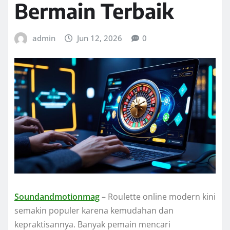
Bermain Terbaik
admin
Jun 12, 2026
0
Soundandmotionmag
– Roulette online modern kini
semakin populer karena kemudahan dan
kepraktisannya. Banyak pemain mencari