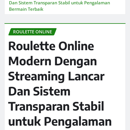
Dan Sistem Transparan Stabil untuk Pengalaman
Bermain Terbaik
ROULETTE ONLINE
Roulette Online
Modern Dengan
Streaming Lancar
Dan Sistem
Transparan Stabil
untuk Pengalaman