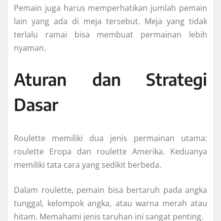
Pemain juga harus memperhatikan jumlah pemain
lain yang ada di meja tersebut. Meja yang tidak
terlalu ramai bisa membuat permainan lebih
nyaman.
Aturan dan Strategi
Dasar
Roulette memiliki dua jenis permainan utama:
roulette Eropa dan roulette Amerika. Keduanya
memiliki tata cara yang sedikit berbeda.
Dalam roulette, pemain bisa bertaruh pada angka
tunggal, kelompok angka, atau warna merah atau
hitam. Memahami jenis taruhan ini sangat penting.