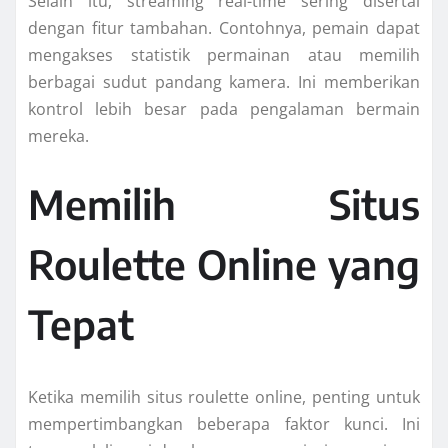
Selain itu, streaming real-time sering disertai
dengan fitur tambahan. Contohnya, pemain dapat
mengakses statistik permainan atau memilih
berbagai sudut pandang kamera. Ini memberikan
kontrol lebih besar pada pengalaman bermain
mereka.
Memilih Situs
Roulette Online yang
Tepat
Ketika memilih situs roulette online, penting untuk
mempertimbangkan beberapa faktor kunci. Ini