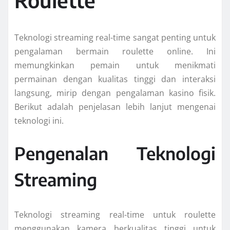
Roulette
Teknologi streaming real-time sangat penting untuk
pengalaman bermain roulette online. Ini
memungkinkan pemain untuk menikmati
permainan dengan kualitas tinggi dan interaksi
langsung, mirip dengan pengalaman kasino fisik.
Berikut adalah penjelasan lebih lanjut mengenai
teknologi ini.
Pengenalan Teknologi
Streaming
Teknologi streaming real-time untuk roulette
menggunakan kamera berkualitas tinggi untuk