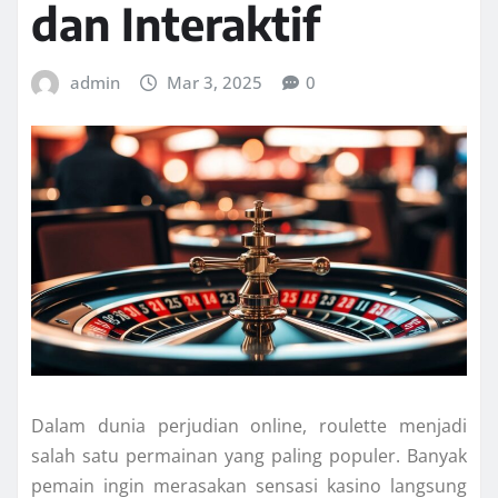
dan Interaktif
admin
Mar 3, 2025
0
Dalam dunia perjudian online, roulette menjadi
salah satu permainan yang paling populer. Banyak
pemain ingin merasakan sensasi kasino langsung