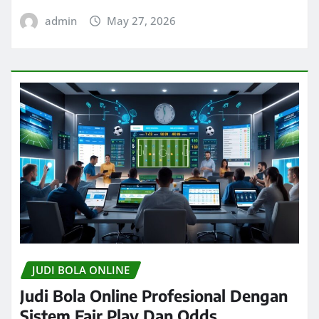
admin
May 27, 2026
JUDI BOLA ONLINE
Judi Bola Online Profesional Dengan
Sistem Fair Play Dan Odds