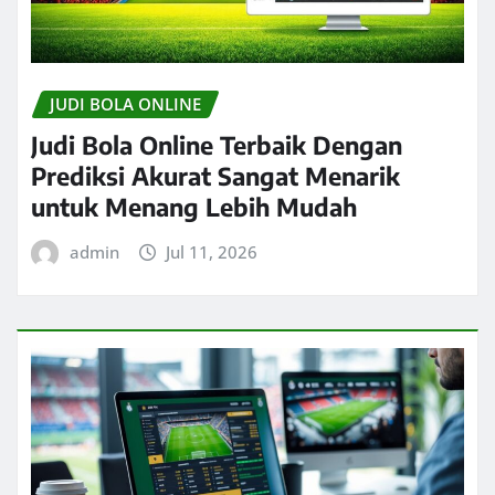
JUDI BOLA ONLINE
Judi Bola Online Terbaik Dengan
Prediksi Akurat Sangat Menarik
untuk Menang Lebih Mudah
admin
Jul 11, 2026