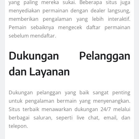
yang paling mereka sukai. Beberapa situs juga
menyediakan permainan dengan dealer langsung,
memberikan pengalaman yang lebih interaktif.
Pemain sebaiknya mengecek daftar permainan
sebelum mendaftar.
Dukungan Pelanggan
dan Layanan
Dukungan pelanggan yang baik sangat penting
untuk pengalaman bermain yang menyenangkan.
Situs terbaik menawarkan dukungan 24/7 melalui
berbagai saluran, seperti live chat, email, dan
telepon.