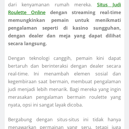
dari kenyamanan rumah mereka.
Situs Judi
Roulette Online
dengan streaming real-time
memungkinkan pemain untuk menikmati
pengalaman seperti di kasino sungguhan,
dengan dealer dan meja yang dapat dilihat
secara langsung.
Dengan teknologi canggih, pemain kini dapat
bertaruh dan berinteraksi dengan dealer secara
real-time. Ini menambah elemen sosial dan
kegembiraan saat bermain, membuat pengalaman
judi menjadi lebih menarik. Bagi mereka yang ingin
merasakan pengalaman bermain roulette yang
nyata, opsi ini sangat layak dicoba.
Bergabung dengan situs-situs ini tidak hanya
menawarkan permainan yang seru, tetapi juga