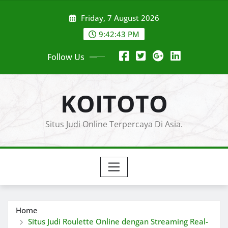
Skip
Friday, 7 August 2026
to
content
9:42:45 PM
Follow Us
KOITOTO
Situs Judi Online Terpercaya Di Asia.
Home
Situs Judi Roulette Online dengan Streaming Real-