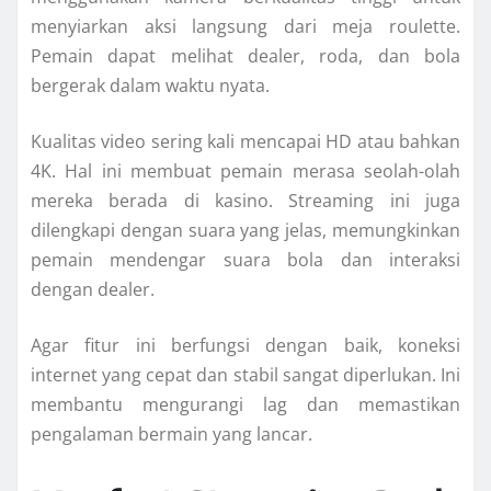
menyiarkan aksi langsung dari meja roulette.
Pemain dapat melihat dealer, roda, dan bola
bergerak dalam waktu nyata.
Kualitas video sering kali mencapai HD atau bahkan
4K. Hal ini membuat pemain merasa seolah-olah
mereka berada di kasino. Streaming ini juga
dilengkapi dengan suara yang jelas, memungkinkan
pemain mendengar suara bola dan interaksi
dengan dealer.
Agar fitur ini berfungsi dengan baik, koneksi
internet yang cepat dan stabil sangat diperlukan. Ini
membantu mengurangi lag dan memastikan
pengalaman bermain yang lancar.