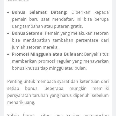
Bonus Selamat Datang
: Diberikan kepada
pemain baru saat mendaftar. Ini bisa berupa
uang tambahan atau putaran gratis.
Bonus Setoran
: Pemain yang melakukan setoran
bisa mendapatkan tambahan persentase dari
jumlah setoran mereka.
Promosi Mingguan atau Bulanan
: Banyak situs
memberikan promosi reguler yang menawarkan
bonus khusus tiap minggu atau bulan.
Penting untuk membaca syarat dan ketentuan dari
setiap bonus. Beberapa mungkin memiliki
persyaratan taruhan yang harus dipenuhi sebelum
menarik uang.
Selain bonus, situs juga sering menawarkan