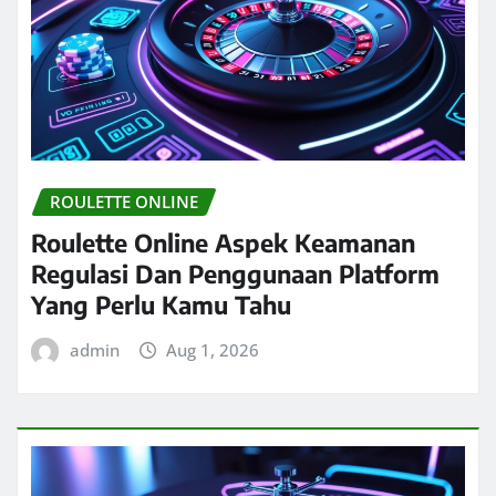
ROULETTE ONLINE
Roulette Online Aspek Keamanan
Regulasi Dan Penggunaan Platform
Yang Perlu Kamu Tahu
admin
Aug 1, 2026