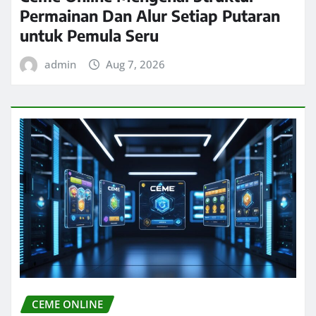
Permainan Dan Alur Setiap Putaran
untuk Pemula Seru
admin
Aug 7, 2026
CEME ONLINE