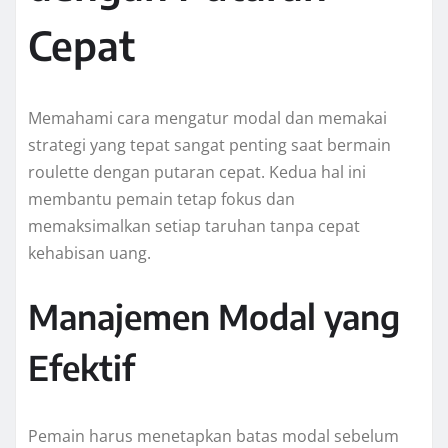
Cepat
Memahami cara mengatur modal dan memakai
strategi yang tepat sangat penting saat bermain
roulette dengan putaran cepat. Kedua hal ini
membantu pemain tetap fokus dan
memaksimalkan setiap taruhan tanpa cepat
kehabisan uang.
Manajemen Modal yang
Efektif
Pemain harus menetapkan batas modal sebelum