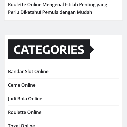
Roulette Online Mengenal Istilah Penting yang
Perlu Diketahui Pemula dengan Mudah
CATEGORIES
Bandar Slot Online
Ceme Online
Judi Bola Online
Roulette Online
Togel Online