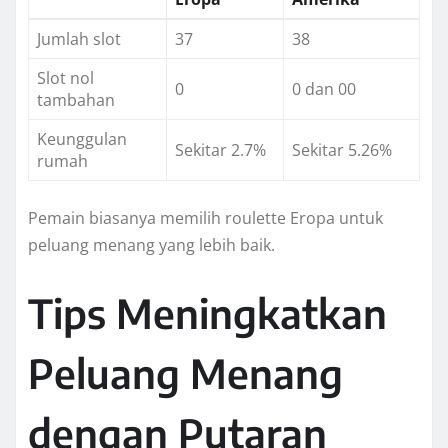
Jumlah slot
37
38
Slot nol
0
0 dan 00
tambahan
Keunggulan
Sekitar 2.7%
Sekitar 5.26%
rumah
Pemain biasanya memilih roulette Eropa untuk
peluang menang yang lebih baik.
Tips Meningkatkan
Peluang Menang
dengan Putaran