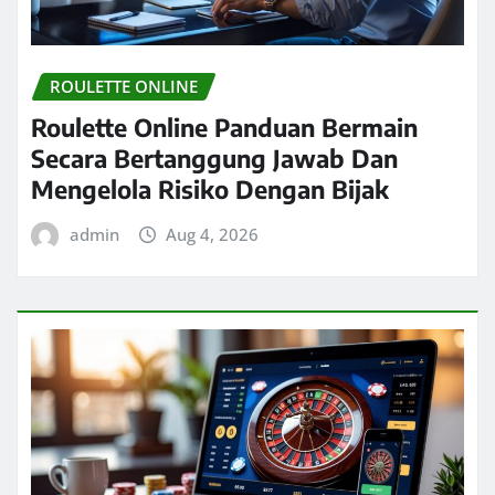
ROULETTE ONLINE
Roulette Online Panduan Bermain
Secara Bertanggung Jawab Dan
Mengelola Risiko Dengan Bijak
admin
Aug 4, 2026