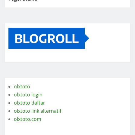
BLOGROLL
olxtoto
olxtoto login
olxtoto daftar
olxtoto link alternatif
olxtoto.com