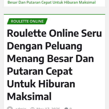
Besar Dan Putaran Cepat Untuk Hiburan Maksimal
ROULETTE ONLINE
Roulette Online Seru
Dengan Peluang
Menang Besar Dan
Putaran Cepat
Untuk Hiburan
Maksimal