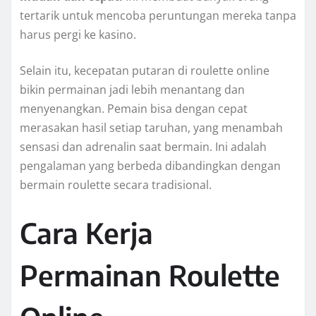
tertarik untuk mencoba peruntungan mereka tanpa
harus pergi ke kasino.
Selain itu, kecepatan putaran di roulette online
bikin permainan jadi lebih menantang dan
menyenangkan. Pemain bisa dengan cepat
merasakan hasil setiap taruhan, yang menambah
sensasi dan adrenalin saat bermain. Ini adalah
pengalaman yang berbeda dibandingkan dengan
bermain roulette secara tradisional.
Cara Kerja
Permainan Roulette