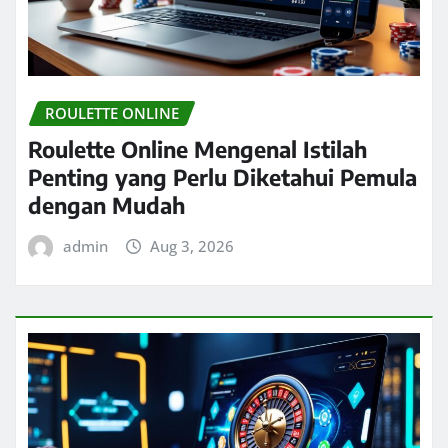
ROULETTE ONLINE
Roulette Online Mengenal Istilah
Penting yang Perlu Diketahui Pemula
dengan Mudah
admin
Aug 3, 2026