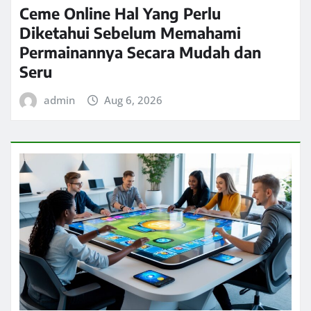
Ceme Online Hal Yang Perlu
Diketahui Sebelum Memahami
Permainannya Secara Mudah dan
Seru
admin
Aug 6, 2026