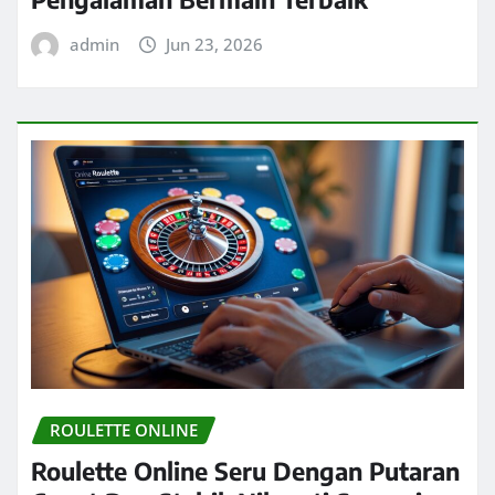
admin
Jun 23, 2026
ROULETTE ONLINE
Roulette Online Seru Dengan Putaran