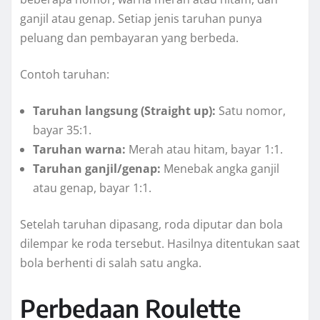
ganjil atau genap. Setiap jenis taruhan punya
peluang dan pembayaran yang berbeda.
Contoh taruhan:
Taruhan langsung (Straight up):
Satu nomor,
bayar 35:1.
Taruhan warna:
Merah atau hitam, bayar 1:1.
Taruhan ganjil/genap:
Menebak angka ganjil
atau genap, bayar 1:1.
Setelah taruhan dipasang, roda diputar dan bola
dilempar ke roda tersebut. Hasilnya ditentukan saat
bola berhenti di salah satu angka.
Perbedaan Roulette