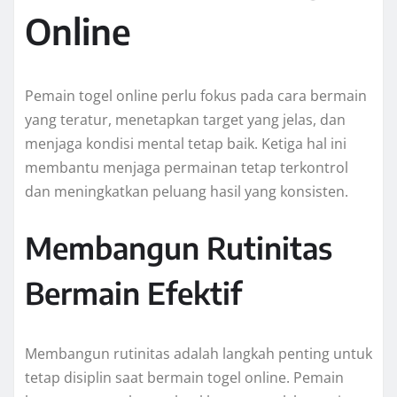
Online
Pemain togel online perlu fokus pada cara bermain
yang teratur, menetapkan target yang jelas, dan
menjaga kondisi mental tetap baik. Ketiga hal ini
membantu menjaga permainan tetap terkontrol
dan meningkatkan peluang hasil yang konsisten.
Membangun Rutinitas
Bermain Efektif
Membangun rutinitas adalah langkah penting untuk
tetap disiplin saat bermain togel online. Pemain