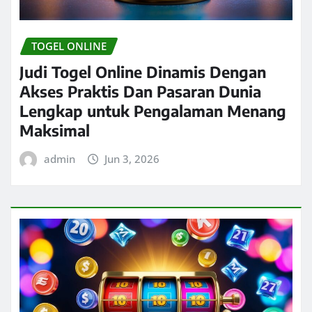
TOGEL ONLINE
Judi Togel Online Dinamis Dengan
Akses Praktis Dan Pasaran Dunia
Lengkap untuk Pengalaman Menang
Maksimal
admin
Jun 3, 2026