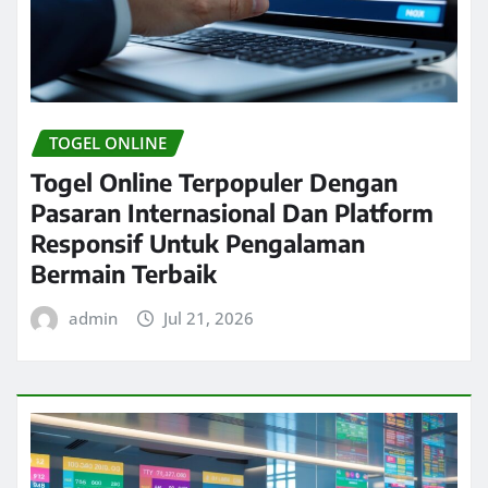
TOGEL ONLINE
Togel Online Terpopuler Dengan
Pasaran Internasional Dan Platform
Responsif Untuk Pengalaman
Bermain Terbaik
admin
Jul 21, 2026