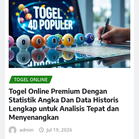
TOGEL ONLINE
Togel Online Premium Dengan
Statistik Angka Dan Data Historis
Lengkap untuk Analisis Tepat dan
Menyenangkan
admin
Jul 19, 2026