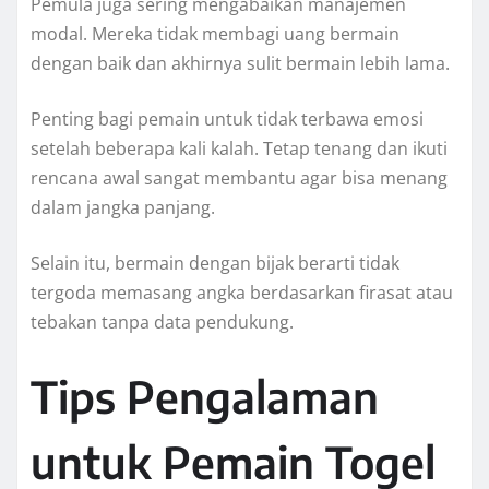
Pemula juga sering mengabaikan manajemen
modal. Mereka tidak membagi uang bermain
dengan baik dan akhirnya sulit bermain lebih lama.
Penting bagi pemain untuk tidak terbawa emosi
setelah beberapa kali kalah. Tetap tenang dan ikuti
rencana awal sangat membantu agar bisa menang
dalam jangka panjang.
Selain itu, bermain dengan bijak berarti tidak
tergoda memasang angka berdasarkan firasat atau
tebakan tanpa data pendukung.
Tips Pengalaman
untuk Pemain Togel