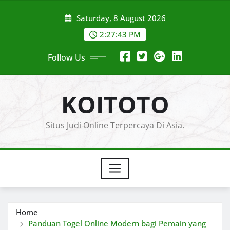
Skip
Saturday, 8 August 2026
to
content
2:27:45 PM
Follow Us
KOITOTO
Situs Judi Online Terpercaya Di Asia.
Home
Panduan Togel Online Modern bagi Pemain yang