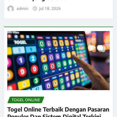
admin
Jul 18, 2026
TOGEL ONLINE
Togel Online Terbaik Dengan Pasaran
Populer Dan Sistem Digital Terkini