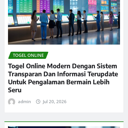
TOGEL ONLINE
Togel Online Modern Dengan Sistem
Transparan Dan Informasi Terupdate
Untuk Pengalaman Bermain Lebih
Seru
admin
Jul 20, 2026