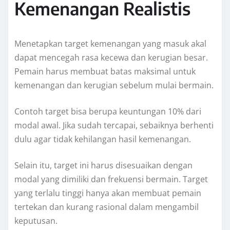
Kemenangan Realistis
Menetapkan target kemenangan yang masuk akal
dapat mencegah rasa kecewa dan kerugian besar.
Pemain harus membuat batas maksimal untuk
kemenangan dan kerugian sebelum mulai bermain.
Contoh target bisa berupa keuntungan 10% dari
modal awal. Jika sudah tercapai, sebaiknya berhenti
dulu agar tidak kehilangan hasil kemenangan.
Selain itu, target ini harus disesuaikan dengan
modal yang dimiliki dan frekuensi bermain. Target
yang terlalu tinggi hanya akan membuat pemain
tertekan dan kurang rasional dalam mengambil
keputusan.