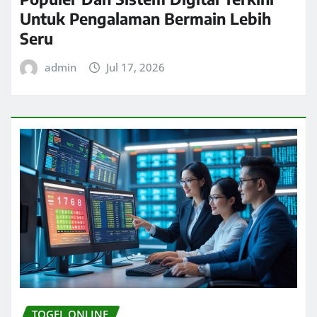
Untuk Pengalaman Bermain Lebih
Seru
admin
Jul 17, 2026
TOGEL ONLINE