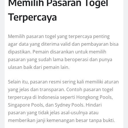
Memilih Pasaran Togel
Terpercaya
Memilih pasaran togel yang terpercaya penting
agar data yang diterima valid dan pembayaran bisa
dipastikan. Pemain disarankan untuk memilih
pasaran yang sudah lama beroperasi dan punya
ulasan baik dari pemain lain.
Selain itu, pasaran resmi sering kali memiliki aturan
yang jelas dan transparan. Contoh pasaran togel
terpercaya di Indonesia seperti Hongkong Pools,
Singapore Pools, dan Sydney Pools. Hindari
pasaran yang tidak jelas asal-usulnya atau
memberikan janji kemenangan besar tanpa bukti.