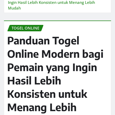
Ingin Hasil Lebih Konsisten untuk Menang Lebih
Mudah
TOGEL ONLINE
Panduan Togel
Online Modern bagi
Pemain yang Ingin
Hasil Lebih
Konsisten untuk
Menang Lebih