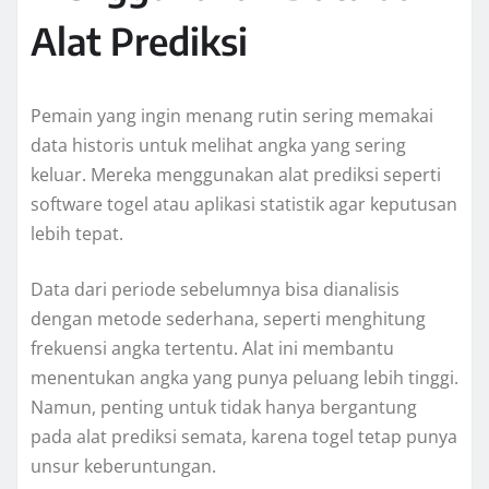
Alat Prediksi
Pemain yang ingin menang rutin sering memakai
data historis untuk melihat angka yang sering
keluar. Mereka menggunakan alat prediksi seperti
software togel atau aplikasi statistik agar keputusan
lebih tepat.
Data dari periode sebelumnya bisa dianalisis
dengan metode sederhana, seperti menghitung
frekuensi angka tertentu. Alat ini membantu
menentukan angka yang punya peluang lebih tinggi.
Namun, penting untuk tidak hanya bergantung
pada alat prediksi semata, karena togel tetap punya
unsur keberuntungan.