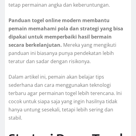
tetap permainan angka dan keberuntungan.
Panduan togel online modern membantu
pemain memahami pola dan strategi yang bisa
dipakai untuk memperbaiki hasil bermain
secara berkelanjutan.
Mereka yang mengikuti
panduan ini biasanya punya pendekatan lebih
teratur dan sadar dengan risikonya.
Dalam artikel ini, pemain akan belajar tips
sederhana dan cara menggunakan teknologi
terbaru agar permainan togel lebih terencana. Ini
cocok untuk siapa saja yang ingin hasilnya tidak
hanya untung sesekali, tetapi lebih sering dan
stabil.