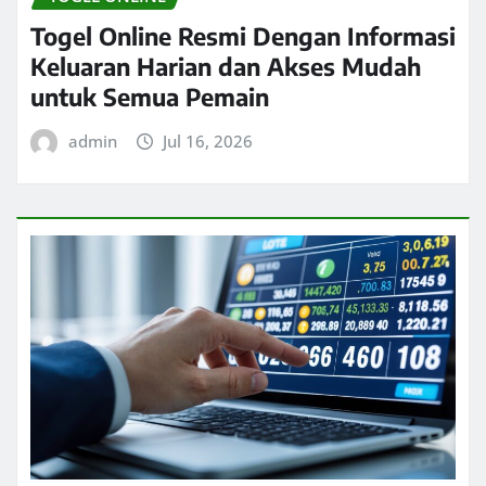
Togel Online Resmi Dengan Informasi
Keluaran Harian dan Akses Mudah
untuk Semua Pemain
admin
Jul 16, 2026