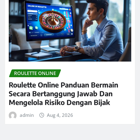
ROULETTE ONLINE
Roulette Online Panduan Bermain
Secara Bertanggung Jawab Dan
Mengelola Risiko Dengan Bijak
admin
Aug 4, 2026