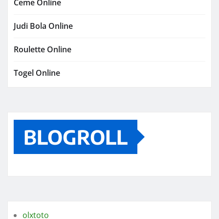
Ceme Online
Judi Bola Online
Roulette Online
Togel Online
BLOGROLL
olxtoto