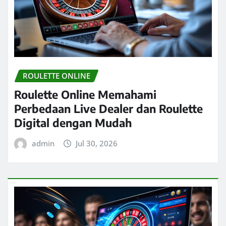
ROULETTE ONLINE
Roulette Online Memahami
Perbedaan Live Dealer dan Roulette
Digital dengan Mudah
admin
Jul 30, 2026