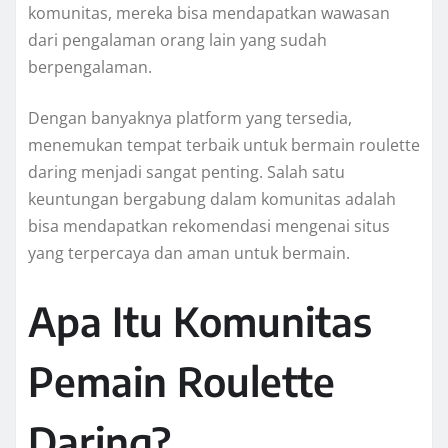
komunitas, mereka bisa mendapatkan wawasan
dari pengalaman orang lain yang sudah
berpengalaman.
Dengan banyaknya platform yang tersedia,
menemukan tempat terbaik untuk bermain roulette
daring menjadi sangat penting. Salah satu
keuntungan bergabung dalam komunitas adalah
bisa mendapatkan rekomendasi mengenai situs
yang terpercaya dan aman untuk bermain.
Apa Itu Komunitas
Pemain Roulette
Daring?