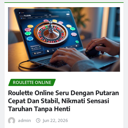
ROULETTE ONLINE
Roulette Online Seru Dengan Putaran
Cepat Dan Stabil, Nikmati Sensasi
Taruhan Tanpa Henti
admin
Jun 22, 2026