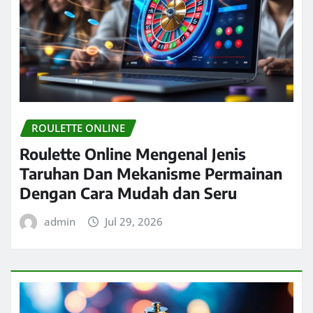
ROULETTE ONLINE
Roulette Online Mengenal Jenis
Taruhan Dan Mekanisme Permainan
Dengan Cara Mudah dan Seru
admin
Jul 29, 2026