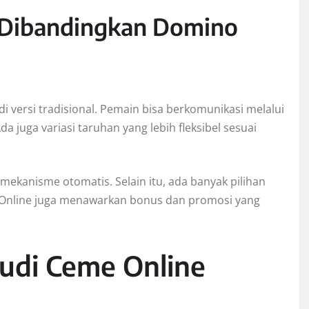
e Dibandingkan Domino
 di versi tradisional. Pemain bisa berkomunikasi melalui
da juga variasi taruhan yang lebih fleksibel sesuai
ekanisme otomatis. Selain itu, ada banyak pilihan
e Online juga menawarkan bonus dan promosi yang
 Judi Ceme Online