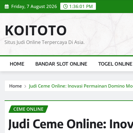
Skip
Friday, 7 August 2026
1:36:02 PM
to
content
KOITOTO
Situs Judi Online Terpercaya Di Asia.
HOME
BANDAR SLOT ONLINE
TOGEL ONLINE
Home
Judi Ceme Online: Inovasi Permainan Domino Mod
CEME ONLINE
Judi Ceme Online: Ino