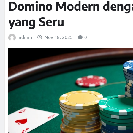
Domino Modern dengan
yang Seru
admin
Nov 18, 2025
0