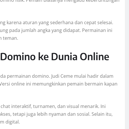
omino fisik. Pemain biasanya mengadu keberuntungan
ang karena aturan yang sederhana dan cepat selesai.
ung pada jumlah angka yang didapat. Permainan ini
n teman.
Domino ke Dunia Online
a permainan domino. Judi Ceme mulai hadir dalam
 Versi online ini memungkinkan pemain bermain kapan
chat interaktif, turnamen, dan visual menarik. Ini
s, tetapi juga lebih nyaman dan sosial. Selain itu,
m digital.