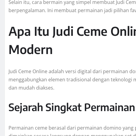
Selain itu, cara bermain yang simpel membuat Judi C
berpengalaman. Ini membuat permainan jadi pilihan fa
Apa Itu Judi Ceme Onli
Modern
Judi Ceme Online adalah versi digital dari permainan d
menggabungkan elemen tradisional dengan teknologi 
dan mudah diakses.
Sejarah Singkat Permaina
Permainan ceme berasal dari permainan domino yang p