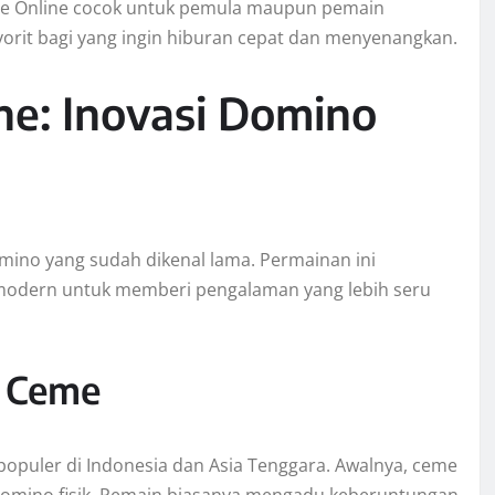
eme Online cocok untuk pemula maupun pemain
vorit bagi yang ingin hiburan cepat dan menyenangkan.
ne: Inovasi Domino
omino yang sudah dikenal lama. Permainan ini
modern untuk memberi pengalaman yang lebih seru
n Ceme
opuler di Indonesia dan Asia Tenggara. Awalnya, ceme