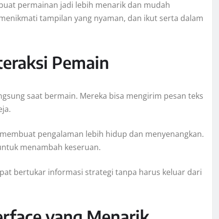
buat permainan jadi lebih menarik dan mudah
menikmati tampilan yang nyaman, dan ikut serta dalam
teraksi Pemain
ngsung saat bermain. Mereka bisa mengirim pesan teks
ja.
n, membuat pengalaman lebih hidup dan menyenangkan.
r untuk menambah keseruan.
at bertukar informasi strategi tanpa harus keluar dari
erface yang Menarik