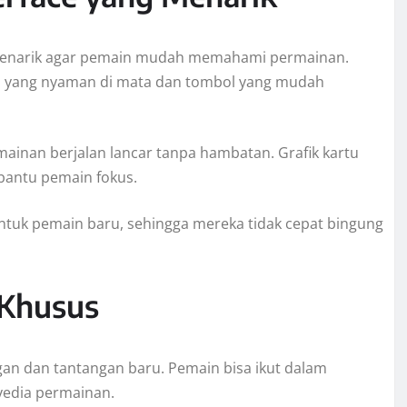
n menarik agar pemain mudah memahami permainan.
a yang nyaman di mata dan tombol yang mudah
mainan berjalan lancar tanpa hambatan. Grafik kartu
bantu pemain fokus.
tuk pemain baru, sehingga mereka tidak cepat bingung
 Khusus
n dan tantangan baru. Pemain bisa ikut dalam
yedia permainan.