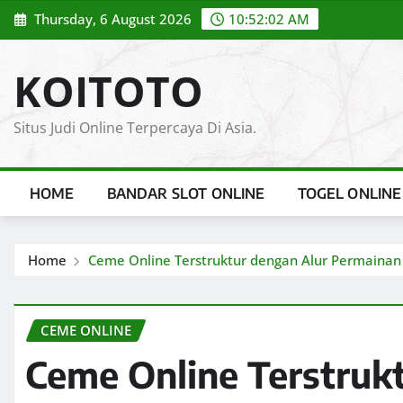
Skip
Thursday, 6 August 2026
10:52:03 AM
to
content
KOITOTO
Situs Judi Online Terpercaya Di Asia.
HOME
BANDAR SLOT ONLINE
TOGEL ONLINE
Home
Ceme Online Terstruktur dengan Alur Permainan
CEME ONLINE
Ceme Online Terstruk