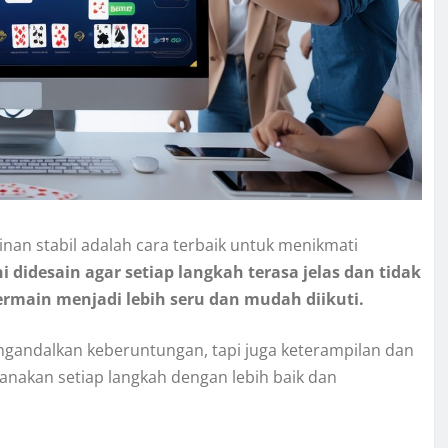
nan stabil adalah cara terbaik untuk menikmati
i didesain agar setiap langkah terasa jelas dan tidak
main menjadi lebih seru dan mudah diikuti.
gandalkan keberuntungan, tapi juga keterampilan dan
canakan setiap langkah dengan lebih baik dan