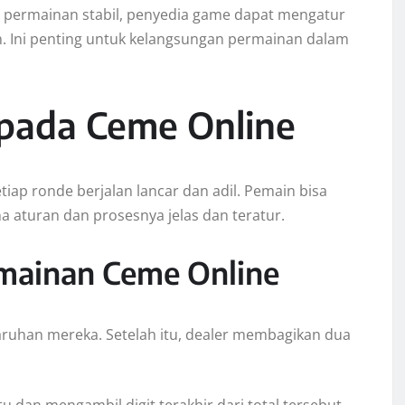
lur permainan stabil, penyedia game dapat mengatur
 Ini penting untuk kelangsungan permainan dalam
 pada Ceme Online
ap ronde berjalan lancar dan adil. Pemain bisa
 aturan dan prosesnya jelas dan teratur.
mainan Ceme Online
ruhan mereka. Setelah itu, dealer membagikan dua