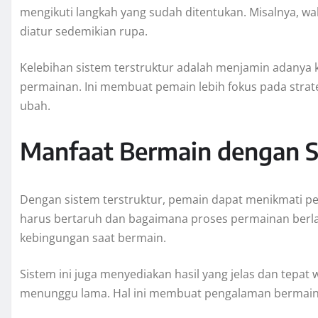
mengikuti langkah yang sudah ditentukan. Misalnya, wak
diatur sedemikian rupa.
Kelebihan sistem terstruktur adalah menjamin adanya 
permainan. Ini membuat pemain lebih fokus pada strate
ubah.
Manfaat Bermain dengan S
Dengan sistem terstruktur, pemain dapat menikmati p
harus bertaruh dan bagaimana proses permainan berl
kebingungan saat bermain.
Sistem ini juga menyediakan hasil yang jelas dan tep
menunggu lama. Hal ini membuat pengalaman bermain 