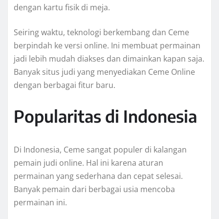
dengan kartu fisik di meja.
Seiring waktu, teknologi berkembang dan Ceme
berpindah ke versi online. Ini membuat permainan
jadi lebih mudah diakses dan dimainkan kapan saja.
Banyak situs judi yang menyediakan Ceme Online
dengan berbagai fitur baru.
Popularitas di Indonesia
Di Indonesia, Ceme sangat populer di kalangan
pemain judi online. Hal ini karena aturan
permainan yang sederhana dan cepat selesai.
Banyak pemain dari berbagai usia mencoba
permainan ini.