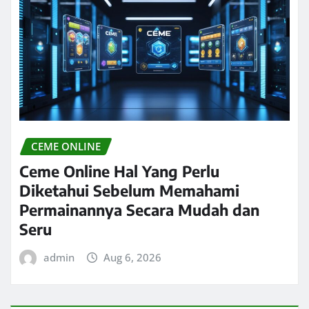
CEME ONLINE
Ceme Online Hal Yang Perlu
Diketahui Sebelum Memahami
Permainannya Secara Mudah dan
Seru
admin
Aug 6, 2026