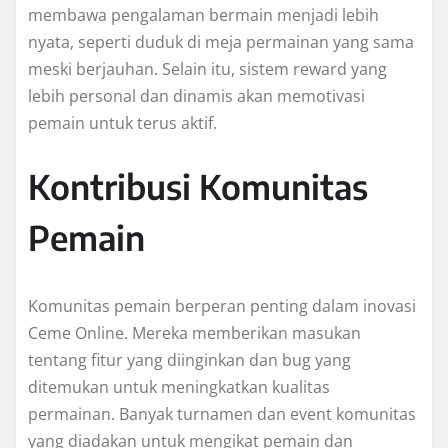
membawa pengalaman bermain menjadi lebih
nyata, seperti duduk di meja permainan yang sama
meski berjauhan. Selain itu, sistem reward yang
lebih personal dan dinamis akan memotivasi
pemain untuk terus aktif.
Kontribusi Komunitas
Pemain
Komunitas pemain berperan penting dalam inovasi
Ceme Online. Mereka memberikan masukan
tentang fitur yang diinginkan dan bug yang
ditemukan untuk meningkatkan kualitas
permainan. Banyak turnamen dan event komunitas
yang diadakan untuk mengikat pemain dan