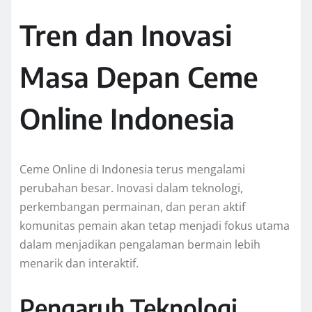
Tren dan Inovasi
Masa Depan Ceme
Online Indonesia
Ceme Online di Indonesia terus mengalami
perubahan besar. Inovasi dalam teknologi,
perkembangan permainan, dan peran aktif
komunitas pemain akan tetap menjadi fokus utama
dalam menjadikan pengalaman bermain lebih
menarik dan interaktif.
Pengaruh Teknologi