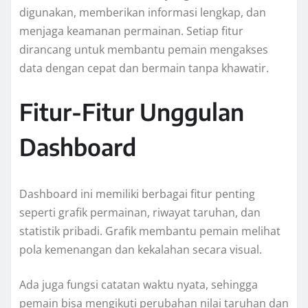
digunakan, memberikan informasi lengkap, dan
menjaga keamanan permainan. Setiap fitur
dirancang untuk membantu pemain mengakses
data dengan cepat dan bermain tanpa khawatir.
Fitur-Fitur Unggulan
Dashboard
Dashboard ini memiliki berbagai fitur penting
seperti grafik permainan, riwayat taruhan, dan
statistik pribadi. Grafik membantu pemain melihat
pola kemenangan dan kekalahan secara visual.
Ada juga fungsi catatan waktu nyata, sehingga
pemain bisa mengikuti perubahan nilai taruhan dan