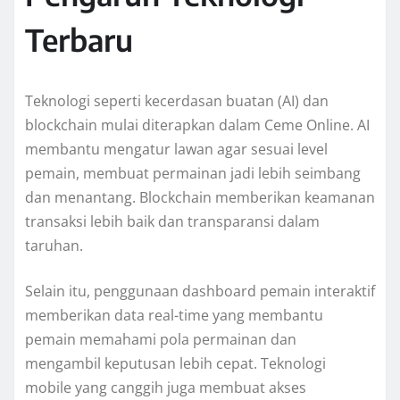
Terbaru
Teknologi seperti kecerdasan buatan (AI) dan
blockchain mulai diterapkan dalam Ceme Online. AI
membantu mengatur lawan agar sesuai level
pemain, membuat permainan jadi lebih seimbang
dan menantang. Blockchain memberikan keamanan
transaksi lebih baik dan transparansi dalam
taruhan.
Selain itu, penggunaan dashboard pemain interaktif
memberikan data real-time yang membantu
pemain memahami pola permainan dan
mengambil keputusan lebih cepat. Teknologi
mobile yang canggih juga membuat akses