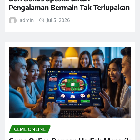
Pengalaman Bermain Tak Terlupakan
admin
Jul 5, 2026
CEME ONLINE