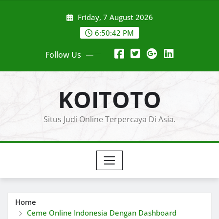
Skip
Friday, 7 August 2026
to
content
6:50:44 PM
Follow Us
KOITOTO
Situs Judi Online Terpercaya Di Asia.
Home
Ceme Online Indonesia Dengan Dashboard