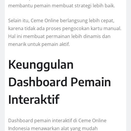
membantu pemain membuat strategi lebih baik.
Selain itu, Ceme Online berlangsung lebih cepat,
karena tidak ada proses pengocokan kartu manual.
Hal ini membuat permainan lebih dinamis dan
menarik untuk pemain aktif.
Keunggulan
Dashboard Pemain
Interaktif
Dashboard pemain interaktif di Ceme Online
Indonesia menawarkan alat yang mudah