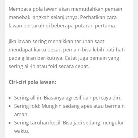
Membaca pola lawan akan memudahkan pemain
menebak langkah selanjutnya. Perhatikan cara
lawan bertaruh di beberapa putaran pertama.
Jika lawan sering menaikkan taruhan saat
mendapat kartu besar, pemain bisa lebih hati-hati
pada giliran berikutnya. Catat juga pemain yang
sering all-in atau fold secara cepat.
Ciri-ciri pola lawan:
Sering all-in: Biasanya agresif dan percaya diri.
Sering fold: Mungkin sedang apes atau bermain
aman.
Sering taruhan kecil: Bisa jadi sedang mengulur
waktu.