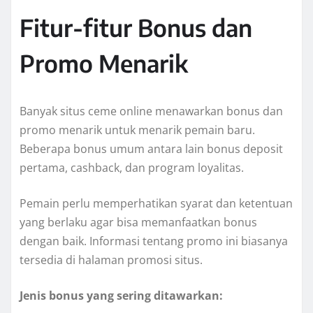
Fitur-fitur Bonus dan
Promo Menarik
Banyak situs ceme online menawarkan bonus dan
promo menarik untuk menarik pemain baru.
Beberapa bonus umum antara lain bonus deposit
pertama, cashback, dan program loyalitas.
Pemain perlu memperhatikan syarat dan ketentuan
yang berlaku agar bisa memanfaatkan bonus
dengan baik. Informasi tentang promo ini biasanya
tersedia di halaman promosi situs.
Jenis bonus yang sering ditawarkan: