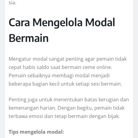
sia.
Cara Mengelola Modal
Bermain
Mengatur modal sangat penting agar pemain tidak
cepat habis saldo saat bermain ceme online.
Pemain sebaiknya membagi modal menjadi
beberapa bagian kecil untuk setiap sesi bermain.
Penting juga untuk menentukan batas kerugian dan
kemenangan harian. Dengan begitu, pemain tidak
terbawa emosi dan tetap bermain dengan bijak.
Tips mengelola modal: