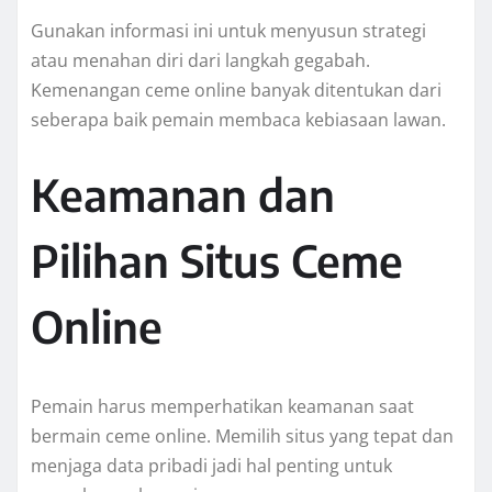
Gunakan informasi ini untuk menyusun strategi
atau menahan diri dari langkah gegabah.
Kemenangan ceme online banyak ditentukan dari
seberapa baik pemain membaca kebiasaan lawan.
Keamanan dan
Pilihan Situs Ceme
Online
Pemain harus memperhatikan keamanan saat
bermain ceme online. Memilih situs yang tepat dan
menjaga data pribadi jadi hal penting untuk