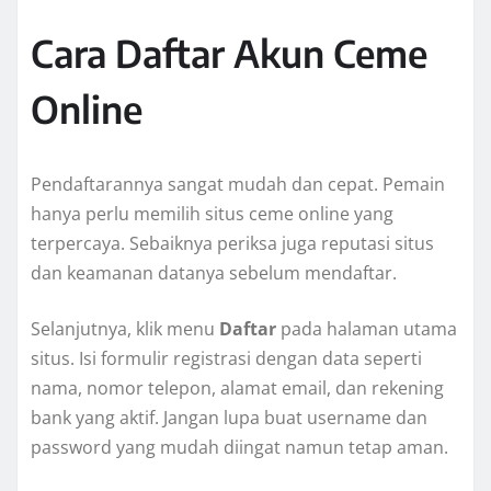
Cara Daftar Akun Ceme
Online
Pendaftarannya sangat mudah dan cepat. Pemain
hanya perlu memilih situs ceme online yang
terpercaya. Sebaiknya periksa juga reputasi situs
dan keamanan datanya sebelum mendaftar.
Selanjutnya, klik menu
Daftar
pada halaman utama
situs. Isi formulir registrasi dengan data seperti
nama, nomor telepon, alamat email, dan rekening
bank yang aktif. Jangan lupa buat username dan
password yang mudah diingat namun tetap aman.