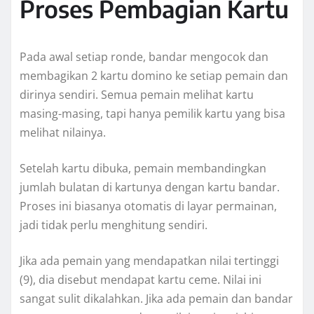
Proses Pembagian Kartu
Pada awal setiap ronde, bandar mengocok dan
membagikan 2 kartu domino ke setiap pemain dan
dirinya sendiri. Semua pemain melihat kartu
masing-masing, tapi hanya pemilik kartu yang bisa
melihat nilainya.
Setelah kartu dibuka, pemain membandingkan
jumlah bulatan di kartunya dengan kartu bandar.
Proses ini biasanya otomatis di layar permainan,
jadi tidak perlu menghitung sendiri.
Jika ada pemain yang mendapatkan nilai tertinggi
(9), dia disebut mendapat kartu ceme. Nilai ini
sangat sulit dikalahkan. Jika ada pemain dan bandar