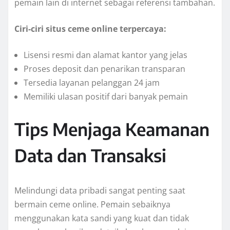
pemain lain di internet sebagai referensi tambahan.
Ciri-ciri situs ceme online terpercaya:
Lisensi resmi dan alamat kantor yang jelas
Proses deposit dan penarikan transparan
Tersedia layanan pelanggan 24 jam
Memiliki ulasan positif dari banyak pemain
Tips Menjaga Keamanan
Data dan Transaksi
Melindungi data pribadi sangat penting saat
bermain ceme online. Pemain sebaiknya
menggunakan kata sandi yang kuat dan tidak