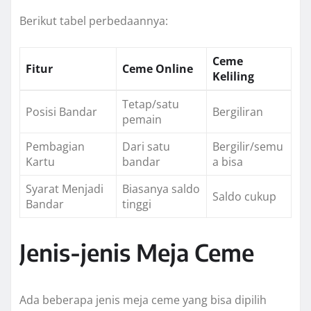
Berikut tabel perbedaannya:
Ceme
Fitur
Ceme Online
Keliling
Tetap/satu
Posisi Bandar
Bergiliran
pemain
Pembagian
Dari satu
Bergilir/semu
Kartu
bandar
a bisa
Syarat Menjadi
Biasanya saldo
Saldo cukup
Bandar
tinggi
Jenis-jenis Meja Ceme
Ada beberapa jenis meja ceme yang bisa dipilih