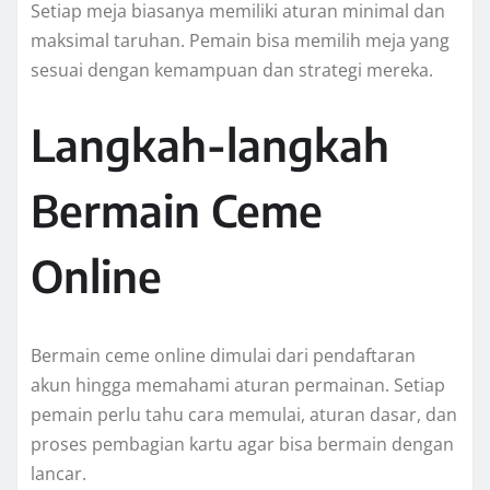
Setiap meja biasanya memiliki aturan minimal dan
maksimal taruhan. Pemain bisa memilih meja yang
sesuai dengan kemampuan dan strategi mereka.
Langkah-langkah
Bermain Ceme
Online
Bermain ceme online dimulai dari pendaftaran
akun hingga memahami aturan permainan. Setiap
pemain perlu tahu cara memulai, aturan dasar, dan
proses pembagian kartu agar bisa bermain dengan
lancar.