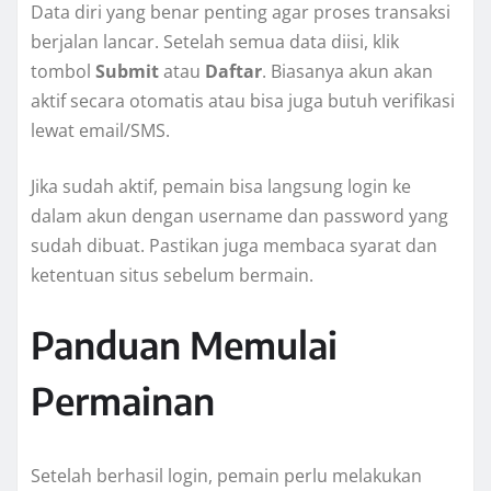
Data diri yang benar penting agar proses transaksi
berjalan lancar. Setelah semua data diisi, klik
tombol
Submit
atau
Daftar
. Biasanya akun akan
aktif secara otomatis atau bisa juga butuh verifikasi
lewat email/SMS.
Jika sudah aktif, pemain bisa langsung login ke
dalam akun dengan username dan password yang
sudah dibuat. Pastikan juga membaca syarat dan
ketentuan situs sebelum bermain.
Panduan Memulai
Permainan
Setelah berhasil login, pemain perlu melakukan