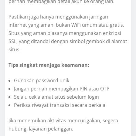
pernah membagikan detail akun ke orang lain.
Pastikan juga hanya menggunakan jaringan
internet yang aman, bukan WiFi umum atau gratis.
Situs yang aman biasanya menggunakan enkripsi
SSL, yang ditandai dengan simbol gembok di alamat
situs.
Tips singkat menjaga keamanan:
Gunakan password unik
Jangan pernah membagikan PIN atau OTP
Selalu cek alamat situs sebelum login
Periksa riwayat transaksi secara berkala
Jika menemukan aktivitas mencurigakan, segera
hubungi layanan pelanggan.