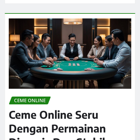
CEME ONLINE
Ceme Online Seru
Dengan Permainan