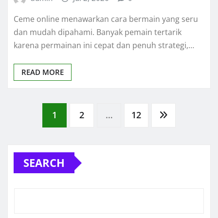
Ceme online menawarkan cara bermain yang seru
dan mudah dipahami. Banyak pemain tertarik
karena permainan ini cepat dan penuh strategi,…
READ MORE
Posts
1
2
…
12
pagination
SEARCH