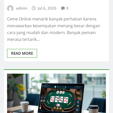
admin
Jul 6, 2026
0
Ceme Online menarik banyak perhatian karena
menawarkan kesempatan menang besar dengan
cara yang mudah dan modern. Banyak pemain
merasa tertarik…
READ MORE