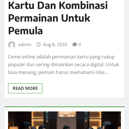
Kartu Dan Kombinasi
Permainan Untuk
Pemula
admin
Aug 8, 2026
0
Ceme online adalah permainan kartu yang cukup
populer dan sering dimainkan secara digital. Untuk
bisa menang, pemain harus memahami nilai…
READ MORE