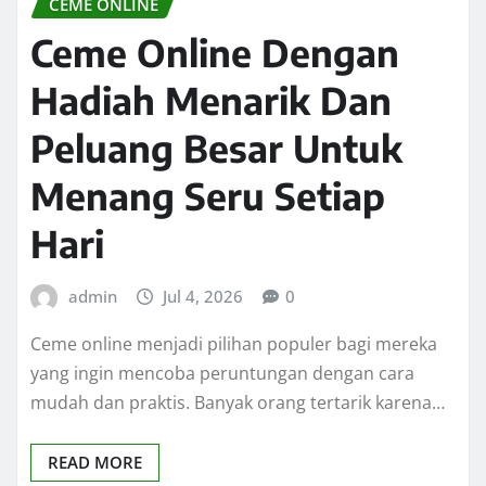
CEME ONLINE
Ceme Online Dengan
Hadiah Menarik Dan
Peluang Besar Untuk
Menang Seru Setiap
Hari
admin
Jul 4, 2026
0
Ceme online menjadi pilihan populer bagi mereka
yang ingin mencoba peruntungan dengan cara
mudah dan praktis. Banyak orang tertarik karena…
READ MORE