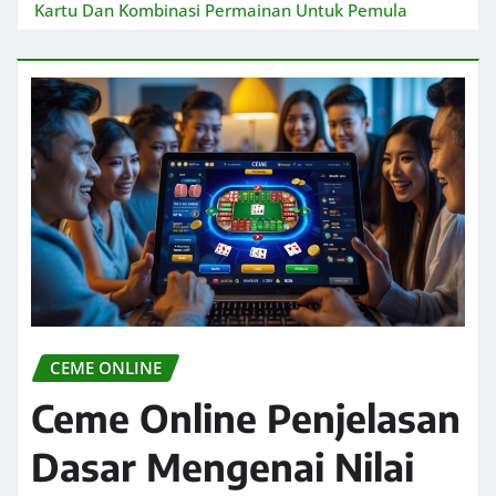
Kartu Dan Kombinasi Permainan Untuk Pemula
CEME ONLINE
Ceme Online Penjelasan
Dasar Mengenai Nilai