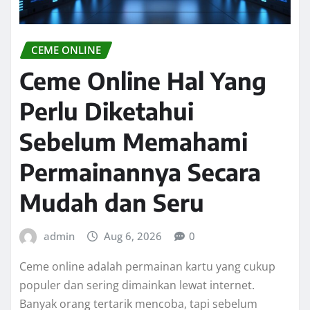
CEME ONLINE
Ceme Online Hal Yang
Perlu Diketahui
Sebelum Memahami
Permainannya Secara
Mudah dan Seru
admin
Aug 6, 2026
0
Ceme online adalah permainan kartu yang cukup
populer dan sering dimainkan lewat internet.
Banyak orang tertarik mencoba, tapi sebelum