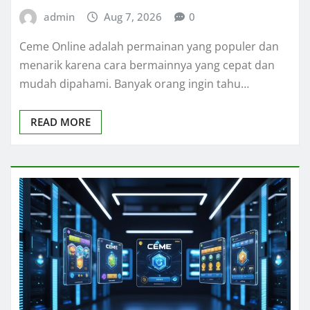
admin
Aug 7, 2026
0
Ceme Online adalah permainan yang populer dan
menarik karena cara bermainnya yang cepat dan
mudah dipahami. Banyak orang ingin tahu…
READ MORE