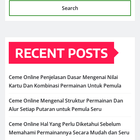
Search
RECENT POSTS
Ceme Online Penjelasan Dasar Mengenai Nilai
Kartu Dan Kombinasi Permainan Untuk Pemula
Ceme Online Mengenal Struktur Permainan Dan
Alur Setiap Putaran untuk Pemula Seru
Ceme Online Hal Yang Perlu Diketahui Sebelum
Memahami Permainannya Secara Mudah dan Seru