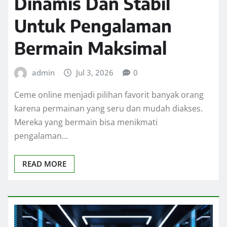
Dinamis Dan Stabil
Untuk Pengalaman
Bermain Maksimal
admin
Jul 3, 2026
0
Ceme online menjadi pilihan favorit banyak orang
karena permainan yang seru dan mudah diakses.
Mereka yang bermain bisa menikmati
pengalaman…
READ MORE