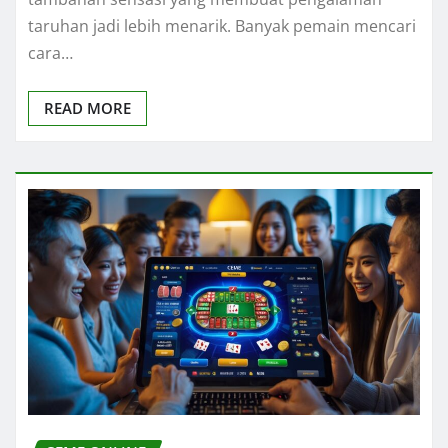
taruhan jadi lebih menarik. Banyak pemain mencari
cara…
READ MORE