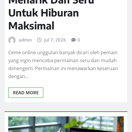
Untuk Hiburan
Maksimal
admin
Jul 7, 2026
0
Ceme online unggulan banyak dicari oleh pemain
yang ingin mencoba permainan seru dan mudah
dimengerti. Permainan ini menawarkan keseruan
dengan…
READ MORE