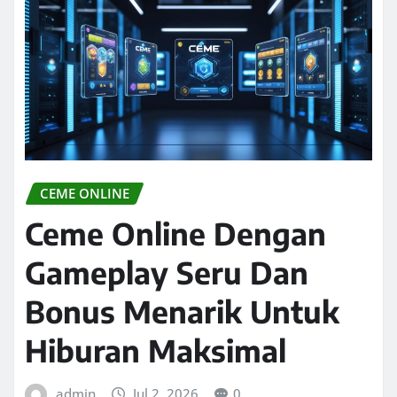
CEME ONLINE
Ceme Online Dengan
Gameplay Seru Dan
Bonus Menarik Untuk
Hiburan Maksimal
admin
Jul 2, 2026
0