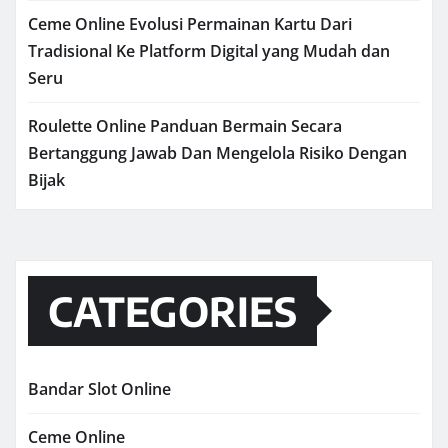
Ceme Online Evolusi Permainan Kartu Dari
Tradisional Ke Platform Digital yang Mudah dan
Seru
Roulette Online Panduan Bermain Secara
Bertanggung Jawab Dan Mengelola Risiko Dengan
Bijak
CATEGORIES
Bandar Slot Online
Ceme Online