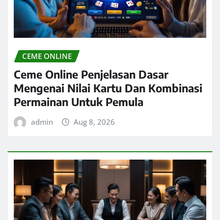
CEME ONLINE
Ceme Online Penjelasan Dasar
Mengenai Nilai Kartu Dan Kombinasi
Permainan Untuk Pemula
admin
Aug 8, 2026