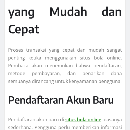
yang Mudah dan
Cepat
Proses transaksi yang cepat dan mudah sangat
penting ketika menggunakan situs bola online.
Pembaca akan menemukan bahwa pendaftaran,
metode pembayaran, dan penarikan dana
semuanya dirancang untuk kenyamanan pengguna.
Pendaftaran Akun Baru
Pendaftaran akun baru di
situs bola online
biasanya
sederhana. Pengguna perlu memberikan informasi