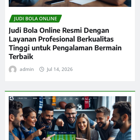
JUDI BOLA ONLINE
Judi Bola Online Resmi Dengan
Layanan Profesional Berkualitas
Tinggi untuk Pengalaman Bermain
Terbaik
admin
Jul 14, 2026