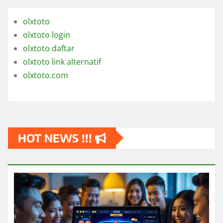
olxtoto
olxtoto login
olxtoto daftar
olxtoto link alternatif
olxtoto.com
HOT NEWS !!!