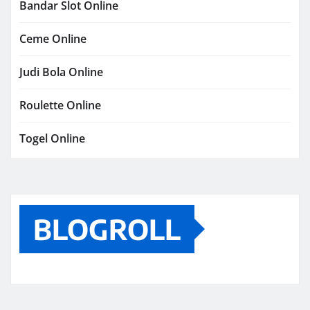
Bandar Slot Online
Ceme Online
Judi Bola Online
Roulette Online
Togel Online
BLOGROLL