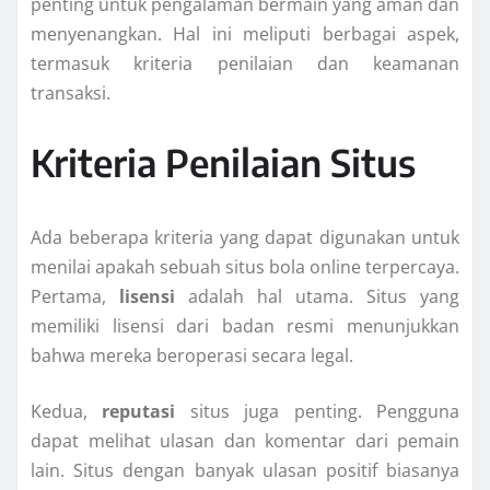
penting untuk pengalaman bermain yang aman dan
menyenangkan. Hal ini meliputi berbagai aspek,
termasuk kriteria penilaian dan keamanan
transaksi.
Kriteria Penilaian Situs
Ada beberapa kriteria yang dapat digunakan untuk
menilai apakah sebuah situs bola online terpercaya.
Pertama,
lisensi
adalah hal utama. Situs yang
memiliki lisensi dari badan resmi menunjukkan
bahwa mereka beroperasi secara legal.
Kedua,
reputasi
situs juga penting. Pengguna
dapat melihat ulasan dan komentar dari pemain
lain. Situs dengan banyak ulasan positif biasanya