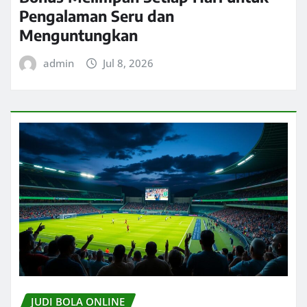
Pengalaman Seru dan
Menguntungkan
admin
Jul 8, 2026
JUDI BOLA ONLINE