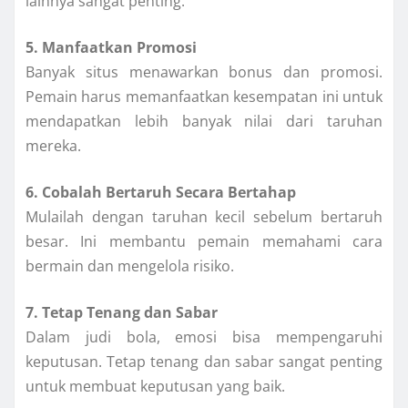
lainnya sangat penting.
5. Manfaatkan Promosi
Banyak situs menawarkan bonus dan promosi.
Pemain harus memanfaatkan kesempatan ini untuk
mendapatkan lebih banyak nilai dari taruhan
mereka.
6. Cobalah Bertaruh Secara Bertahap
Mulailah dengan taruhan kecil sebelum bertaruh
besar. Ini membantu pemain memahami cara
bermain dan mengelola risiko.
7. Tetap Tenang dan Sabar
Dalam judi bola, emosi bisa mempengaruhi
keputusan. Tetap tenang dan sabar sangat penting
untuk membuat keputusan yang baik.