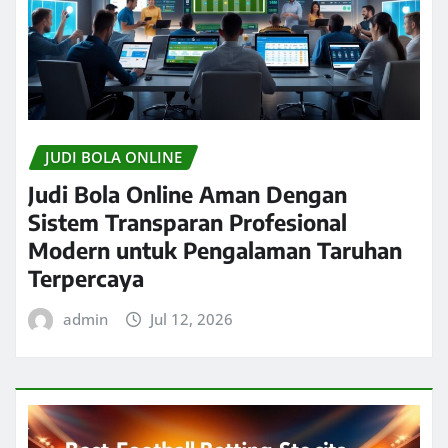
JUDI BOLA ONLINE
Judi Bola Online Aman Dengan
Sistem Transparan Profesional
Modern untuk Pengalaman Taruhan
Terpercaya
admin
Jul 12, 2026