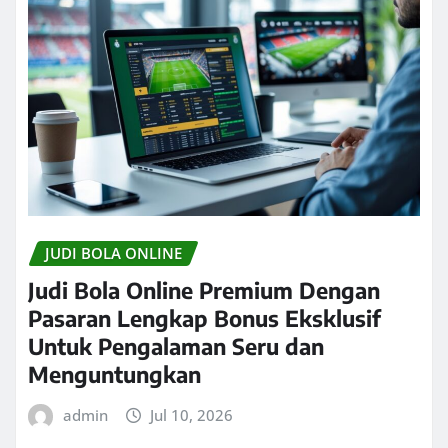
JUDI BOLA ONLINE
Judi Bola Online Premium Dengan
Pasaran Lengkap Bonus Eksklusif
Untuk Pengalaman Seru dan
Menguntungkan
admin
Jul 10, 2026