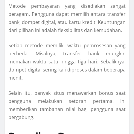
Metode pembayaran yang disediakan sangat
beragam. Pengguna dapat memilih antara transfer
bank, dompet digital, atau kartu kredit. Keuntungan
dari pilihan ini adalah fleksibilitas dan kemudahan.
Setiap metode memiliki waktu pemrosesan yang
berbeda. Misalnya, transfer bank mungkin
memakan waktu satu hingga tiga hari. Sebaliknya,
dompet digital sering kali diproses dalam beberapa
menit.
Selain itu, banyak situs menawarkan bonus saat
pengguna melakukan setoran pertama. Ini
memberikan tambahan nilai bagi pengguna saat
bergabung.