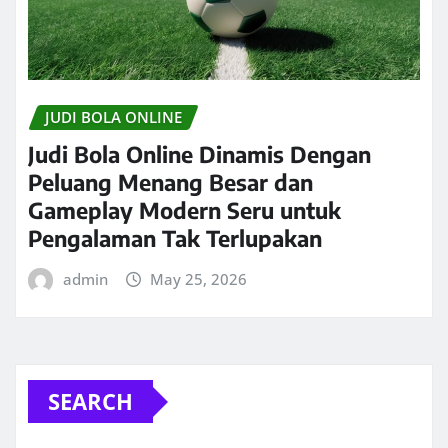
JUDI BOLA ONLINE
Judi Bola Online Dinamis Dengan
Peluang Menang Besar dan
Gameplay Modern Seru untuk
Pengalaman Tak Terlupakan
admin
May 25, 2026
SEARCH