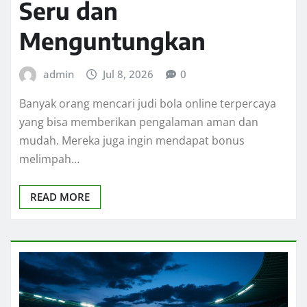
Seru dan
Menguntungkan
admin
Jul 8, 2026
0
Banyak orang mencari judi bola online terpercaya
yang bisa memberikan pengalaman aman dan
mudah. Mereka juga ingin mendapat bonus
melimpah…
READ MORE