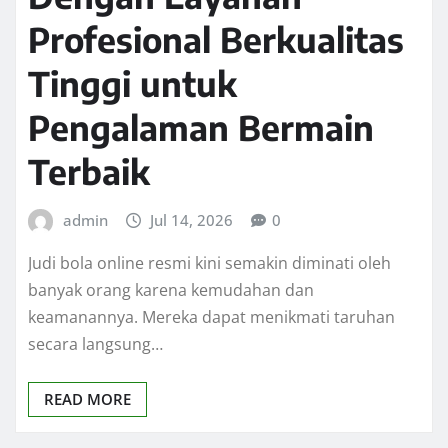
Profesional Berkualitas
Tinggi untuk
Pengalaman Bermain
Terbaik
admin
Jul 14, 2026
0
Judi bola online resmi kini semakin diminati oleh
banyak orang karena kemudahan dan
keamanannya. Mereka dapat menikmati taruhan
secara langsung…
READ MORE