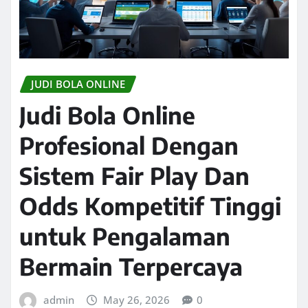
JUDI BOLA ONLINE
Judi Bola Online
Profesional Dengan
Sistem Fair Play Dan
Odds Kompetitif Tinggi
untuk Pengalaman
Bermain Terpercaya
admin
May 26, 2026
0