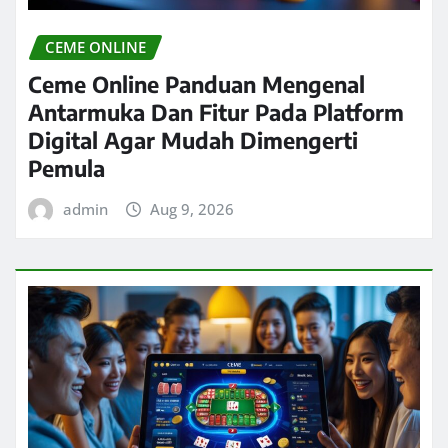
CEME ONLINE
Ceme Online Panduan Mengenal
Antarmuka Dan Fitur Pada Platform
Digital Agar Mudah Dimengerti
Pemula
admin
Aug 9, 2026