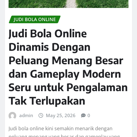
JUDI BOLA ONLINE
Judi Bola Online
Dinamis Dengan
Peluang Menang Besar
dan Gameplay Modern
Seru untuk Pengalaman
Tak Terlupakan
admin
May 25, 2026
0
Judi bola online kini semakin menarik dengan
peluang menang yang besar dan gameplay yang