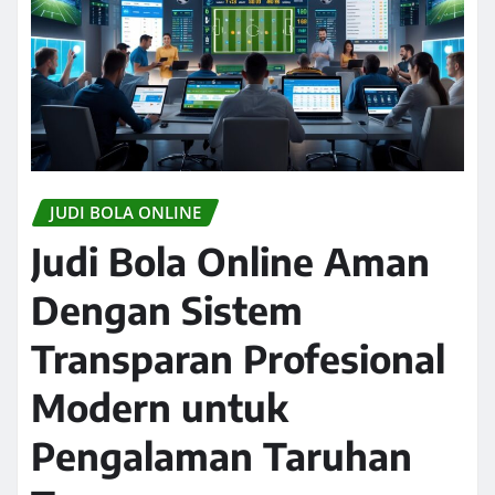
JUDI BOLA ONLINE
Judi Bola Online Aman
Dengan Sistem
Transparan Profesional
Modern untuk
Pengalaman Taruhan