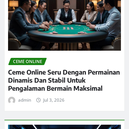
CEME ONLINE
Ceme Online Seru Dengan Permainan
Dinamis Dan Stabil Untuk
Pengalaman Bermain Maksimal
admin
Jul 3, 2026