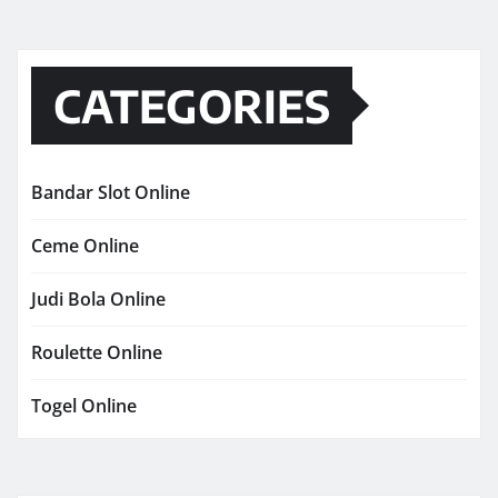
CATEGORIES
Bandar Slot Online
Ceme Online
Judi Bola Online
Roulette Online
Togel Online