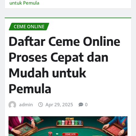
untuk Pemula
CEME ONLINE
Daftar Ceme Online
Proses Cepat dan
Mudah untuk
Pemula
admin
Apr 29, 2025
0