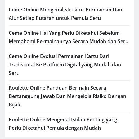
Ceme Online Mengenal Struktur Permainan Dan
Alur Setiap Putaran untuk Pemula Seru
Ceme Online Hal Yang Perlu Diketahui Sebelum
Memahami Permainannya Secara Mudah dan Seru
Ceme Online Evolusi Permainan Kartu Dari
Tradisional Ke Platform Digital yang Mudah dan
Seru
Roulette Online Panduan Bermain Secara
Bertanggung Jawab Dan Mengelola Risiko Dengan
Bijak
Roulette Online Mengenal Istilah Penting yang
Perlu Diketahui Pemula dengan Mudah