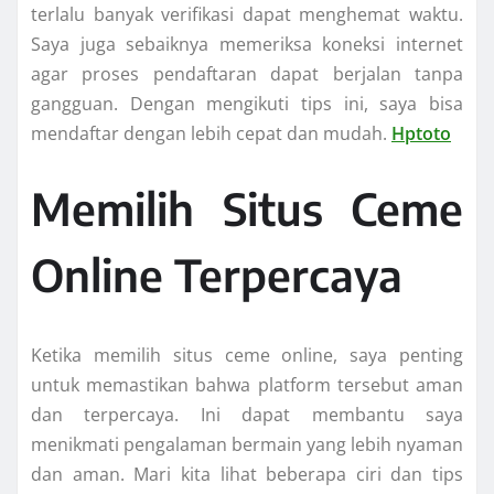
terlalu banyak verifikasi dapat menghemat waktu.
Saya juga sebaiknya memeriksa koneksi internet
agar proses pendaftaran dapat berjalan tanpa
gangguan. Dengan mengikuti tips ini, saya bisa
mendaftar dengan lebih cepat dan mudah.
Hptoto
Memilih Situs Ceme
Online Terpercaya
Ketika memilih situs ceme online, saya penting
untuk memastikan bahwa platform tersebut aman
dan terpercaya. Ini dapat membantu saya
menikmati pengalaman bermain yang lebih nyaman
dan aman. Mari kita lihat beberapa ciri dan tips