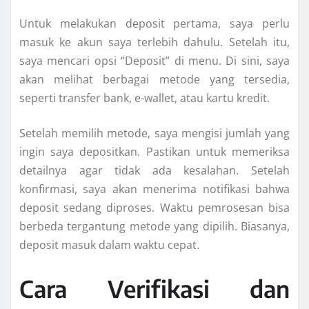
Untuk melakukan deposit pertama, saya perlu
masuk ke akun saya terlebih dahulu. Setelah itu,
saya mencari opsi “Deposit” di menu. Di sini, saya
akan melihat berbagai metode yang tersedia,
seperti transfer bank, e-wallet, atau kartu kredit.
Setelah memilih metode, saya mengisi jumlah yang
ingin saya depositkan. Pastikan untuk memeriksa
detailnya agar tidak ada kesalahan. Setelah
konfirmasi, saya akan menerima notifikasi bahwa
deposit sedang diproses. Waktu pemrosesan bisa
berbeda tergantung metode yang dipilih. Biasanya,
deposit masuk dalam waktu cepat.
Cara Verifikasi dan