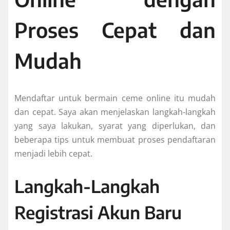
Proses Cepat dan
Mudah
Mendaftar untuk bermain ceme online itu mudah
dan cepat. Saya akan menjelaskan langkah-langkah
yang saya lakukan, syarat yang diperlukan, dan
beberapa tips untuk membuat proses pendaftaran
menjadi lebih cepat.
Langkah-Langkah
Registrasi Akun Baru