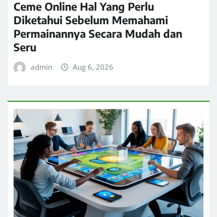
Ceme Online Hal Yang Perlu
Diketahui Sebelum Memahami
Permainannya Secara Mudah dan
Seru
admin
Aug 6, 2026