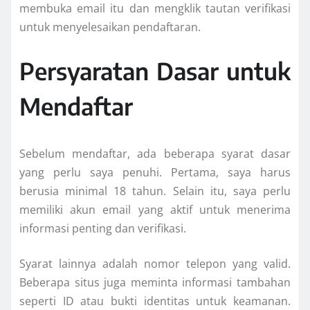
membuka email itu dan mengklik tautan verifikasi
untuk menyelesaikan pendaftaran.
Persyaratan Dasar untuk
Mendaftar
Sebelum mendaftar, ada beberapa syarat dasar
yang perlu saya penuhi. Pertama, saya harus
berusia minimal 18 tahun. Selain itu, saya perlu
memiliki akun email yang aktif untuk menerima
informasi penting dan verifikasi.
Syarat lainnya adalah nomor telepon yang valid.
Beberapa situs juga meminta informasi tambahan
seperti ID atau bukti identitas untuk keamanan.