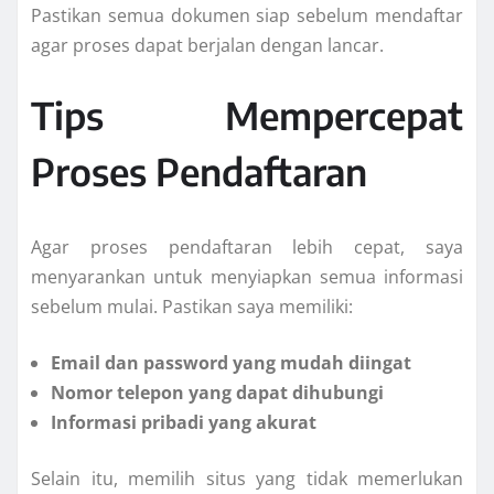
Pastikan semua dokumen siap sebelum mendaftar
agar proses dapat berjalan dengan lancar.
Tips Mempercepat
Proses Pendaftaran
Agar proses pendaftaran lebih cepat, saya
menyarankan untuk menyiapkan semua informasi
sebelum mulai. Pastikan saya memiliki:
Email dan password yang mudah diingat
Nomor telepon yang dapat dihubungi
Informasi pribadi yang akurat
Selain itu, memilih situs yang tidak memerlukan