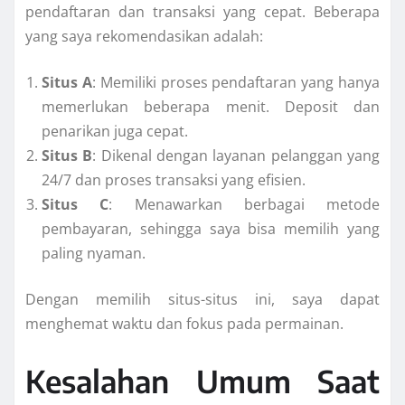
pendaftaran dan transaksi yang cepat. Beberapa
yang saya rekomendasikan adalah:
Situs A
: Memiliki proses pendaftaran yang hanya
memerlukan beberapa menit. Deposit dan
penarikan juga cepat.
Situs B
: Dikenal dengan layanan pelanggan yang
24/7 dan proses transaksi yang efisien.
Situs C
: Menawarkan berbagai metode
pembayaran, sehingga saya bisa memilih yang
paling nyaman.
Dengan memilih situs-situs ini, saya dapat
menghemat waktu dan fokus pada permainan.
Kesalahan Umum Saat