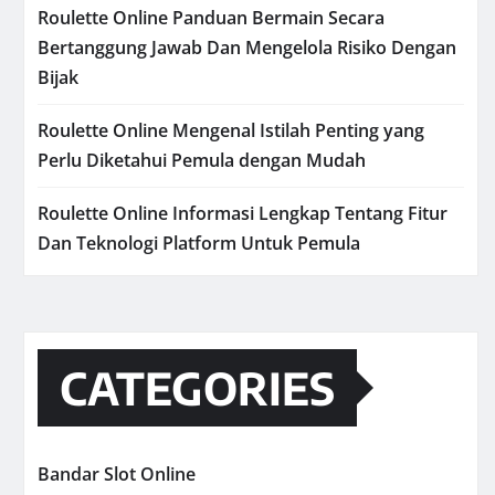
Roulette Online Panduan Bermain Secara
Bertanggung Jawab Dan Mengelola Risiko Dengan
Bijak
Roulette Online Mengenal Istilah Penting yang
Perlu Diketahui Pemula dengan Mudah
Roulette Online Informasi Lengkap Tentang Fitur
Dan Teknologi Platform Untuk Pemula
CATEGORIES
Bandar Slot Online