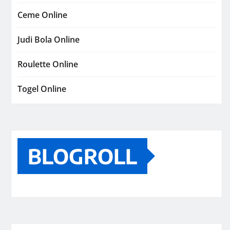
Ceme Online
Judi Bola Online
Roulette Online
Togel Online
BLOGROLL