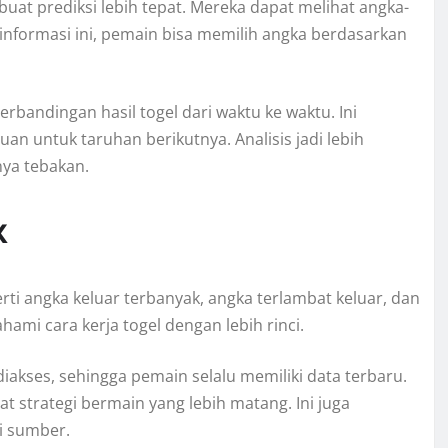
t prediksi lebih tepat. Mereka dapat melihat angka-
informasi ini, pemain bisa memilih angka berdasarkan
bandingan hasil togel dari waktu ke waktu. Ini
 untuk taruhan berikutnya. Analisis jadi lebih
nya tebakan.
k
rti angka keluar terbanyak, angka terlambat keluar, dan
ami cara kerja togel dengan lebih rinci.
diakses, sehingga pemain selalu memiliki data terbaru.
t strategi bermain yang lebih matang. Ini juga
i sumber.