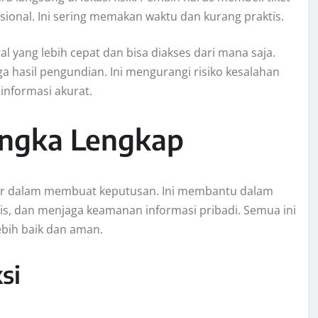
onal. Ini sering memakan waktu dan kurang praktis.
tal yang lebih cepat dan bisa diakses dari mana saja.
ga hasil pengundian. Ini mengurangi risiko kesalahan
nformasi akurat.
Angka Lengkap
ar dalam membuat keputusan. Ini membantu dalam
, dan menjaga keamanan informasi pribadi. Semua ini
ebih baik dan aman.
si