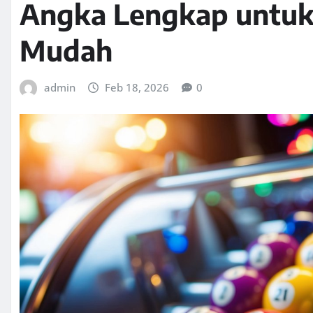
Angka Lengkap untuk
Mudah
admin
Feb 18, 2026
0