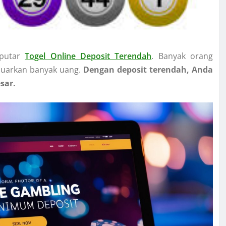
eputar
Togel Online Deposit Terendah
. Banyak orang
luarkan banyak uang.
Dengan deposit terendah, Anda
sar.