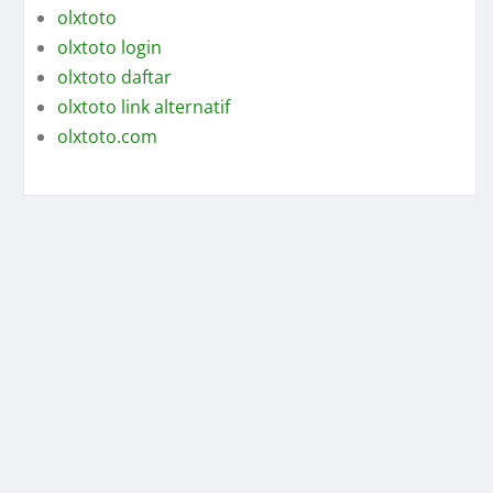
olxtoto
olxtoto login
olxtoto daftar
olxtoto link alternatif
olxtoto.com