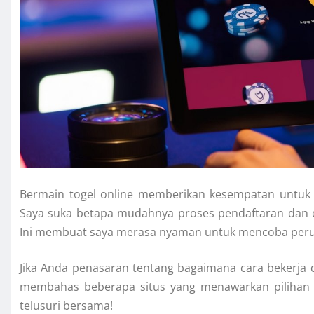
Bermain togel online memberikan kesempatan untuk m
Saya suka betapa mudahnya proses pendaftaran dan 
Ini membuat saya merasa nyaman untuk mencoba peru
Jika Anda penasaran tentang bagaimana cara bekerja 
membahas beberapa situs yang menawarkan pilihan 
telusuri bersama!