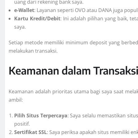
uang dari rekening bank saya.
e-Wallet
: Layanan seperti OVO atau DANA juga popu
Kartu Kredit/Debit
: Ini adalah pilihan yang baik, 
saya.
Setiap metode memiliki minimum deposit yang berbe
melakukan transaksi.
Keamanan dalam Transaks
Keamanan adalah prioritas utama bagi saya saat melak
ambil:
Pilih Situs Terpercaya
: Saya selalu memastikan situs
positif.
Sertifikat SSL
: Saya periksa apakah situs memiliki en