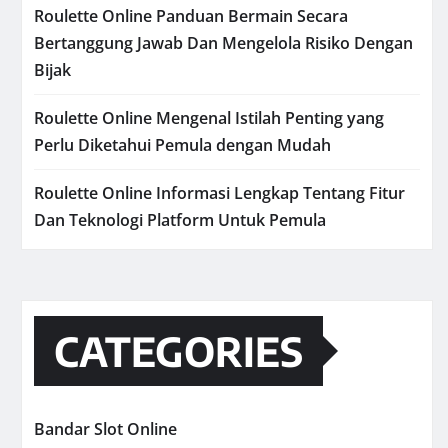
Roulette Online Panduan Bermain Secara
Bertanggung Jawab Dan Mengelola Risiko Dengan
Bijak
Roulette Online Mengenal Istilah Penting yang
Perlu Diketahui Pemula dengan Mudah
Roulette Online Informasi Lengkap Tentang Fitur
Dan Teknologi Platform Untuk Pemula
CATEGORIES
Bandar Slot Online