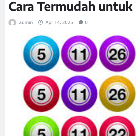
Cara Termudah untuk 
admin
Apr 14, 2025
0