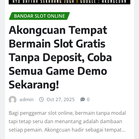
BANDAR SLOT ONLINE
Akongcuan Tempat
Bermain Slot Gratis
Tanpa Deposit, Coba
Semua Game Demo
Sekarang!
admin
Oct 27, 2025
0
Bagi penggemar slot online, bermain tanpa modal
tapi tetap seru dan menantang adalah dambaan
setiap pemain. Akongcuan hadir sebagai tempat…