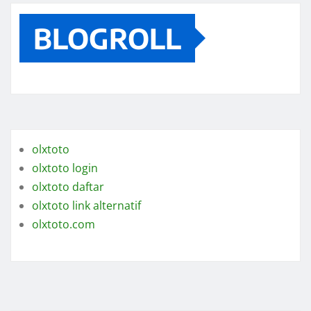
BLOGROLL
olxtoto
olxtoto login
olxtoto daftar
olxtoto link alternatif
olxtoto.com