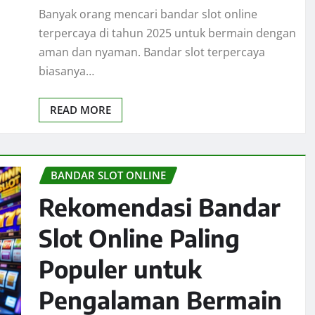
Banyak orang mencari bandar slot online
terpercaya di tahun 2025 untuk bermain dengan
aman dan nyaman. Bandar slot terpercaya
biasanya…
READ MORE
BANDAR SLOT ONLINE
Rekomendasi Bandar
Slot Online Paling
Populer untuk
Pengalaman Bermain