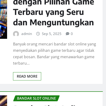
dengan Pilihan Game
Terbaru yang Seru
dan Menguntungkan
admin
Sep 5, 2025
0
Banyak orang mencari bandar slot online yang
menyediakan pilihan game terbaru agar tidak
cepat bosan. Bandar yang menawarkan game
terbaru…
READ MORE
BANDAR SLOT ONLINE