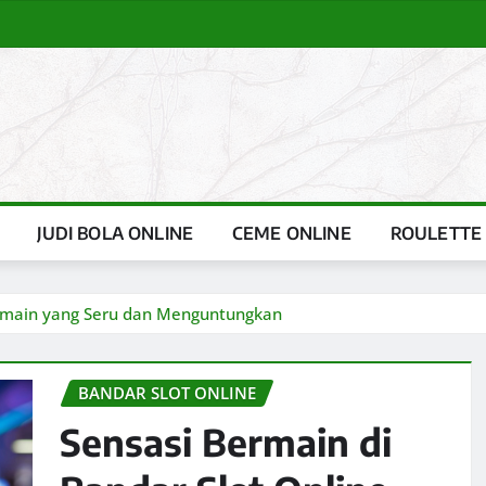
JUDI BOLA ONLINE
CEME ONLINE
ROULETTE
 Pemain yang Seru dan Menguntungkan
BANDAR SLOT ONLINE
Sensasi Bermain di