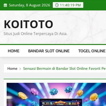
Skip
Saturday, 8 August 2026
11:40:21 PM
to
content
KOITOTO
Situs Judi Online Terpercaya Di Asia.
HOME
BANDAR SLOT ONLINE
TOGEL ONLINE
Home
Sensasi Bermain di Bandar Slot Online Favorit