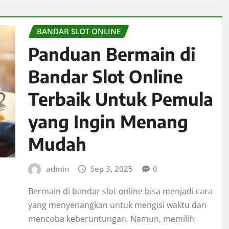
BANDAR SLOT ONLINE
Panduan Bermain di
Bandar Slot Online
Terbaik Untuk Pemula
yang Ingin Menang
Mudah
admin
Sep 3, 2025
0
Bermain di bandar slot online bisa menjadi cara
yang menyenangkan untuk mengisi waktu dan
mencoba keberuntungan. Namun, memilih