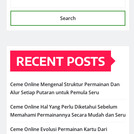
Search
RECENT POSTS
Ceme Online Mengenal Struktur Permainan Dan
Alur Setiap Putaran untuk Pemula Seru
Ceme Online Hal Yang Perlu Diketahui Sebelum
Memahami Permainannya Secara Mudah dan Seru
Ceme Online Evolusi Permainan Kartu Dari