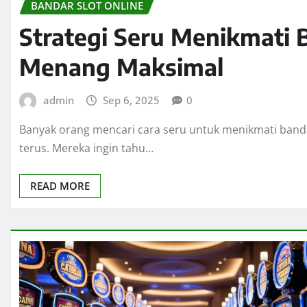
BANDAR SLOT ONLINE
Strategi Seru Menikmati 
Menang Maksimal
admin
Sep 6, 2025
0
Banyak orang mencari cara seru untuk menikmati banda
terus. Mereka ingin tahu…
READ MORE