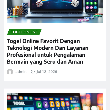
TOGEL ONLINE
Togel Online Favorit Dengan
Teknologi Modern Dan Layanan
Profesional untuk Pengalaman
Bermain yang Seru dan Aman
admin
Jul 18, 2026