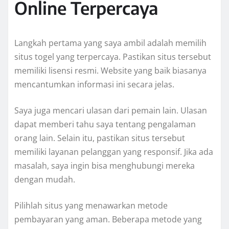
Online Terpercaya
Langkah pertama yang saya ambil adalah memilih
situs togel yang terpercaya. Pastikan situs tersebut
memiliki lisensi resmi. Website yang baik biasanya
mencantumkan informasi ini secara jelas.
Saya juga mencari ulasan dari pemain lain. Ulasan
dapat memberi tahu saya tentang pengalaman
orang lain. Selain itu, pastikan situs tersebut
memiliki layanan pelanggan yang responsif. Jika ada
masalah, saya ingin bisa menghubungi mereka
dengan mudah.
Pilihlah situs yang menawarkan metode
pembayaran yang aman. Beberapa metode yang