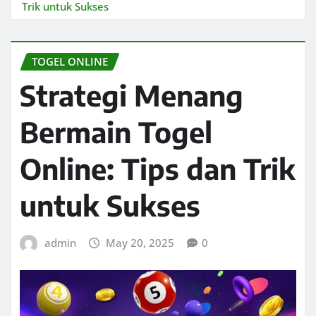
Trik untuk Sukses
TOGEL ONLINE
Strategi Menang
Bermain Togel
Online: Tips dan Trik
untuk Sukses
admin
May 20, 2025
0