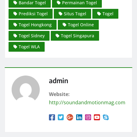
Bandar Togel
Permainan Togel
Prediksi Togel
Situs Togel
Togel
Togel Hongkong
Togel Online
Togel Sidney
Togel Singapura
Togel WLA
admin
Website:
http://soundandmotionmag.com