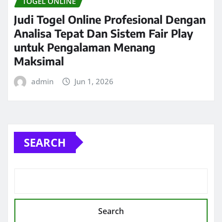
TOGEL ONLINE
Judi Togel Online Profesional Dengan
Analisa Tepat Dan Sistem Fair Play
untuk Pengalaman Menang
Maksimal
admin
Jun 1, 2026
SEARCH
Search