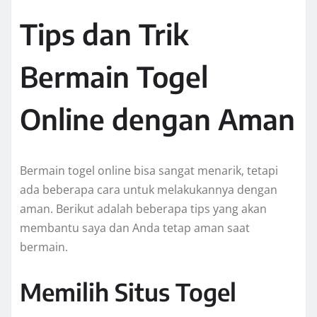
Tips dan Trik
Bermain Togel
Online dengan Aman
Bermain togel online bisa sangat menarik, tetapi
ada beberapa cara untuk melakukannya dengan
aman. Berikut adalah beberapa tips yang akan
membantu saya dan Anda tetap aman saat
bermain.
Memilih Situs Togel