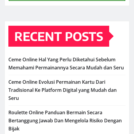
RECENT POSTS
Ceme Online Hal Yang Perlu Diketahui Sebelum
Memahami Permainannya Secara Mudah dan Seru
Ceme Online Evolusi Permainan Kartu Dari
Tradisional Ke Platform Digital yang Mudah dan
Seru
Roulette Online Panduan Bermain Secara
Bertanggung Jawab Dan Mengelola Risiko Dengan
Bijak