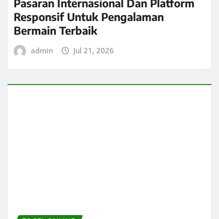
Pasaran Internasional Dan Platform
Responsif Untuk Pengalaman
Bermain Terbaik
admin
Jul 21, 2026