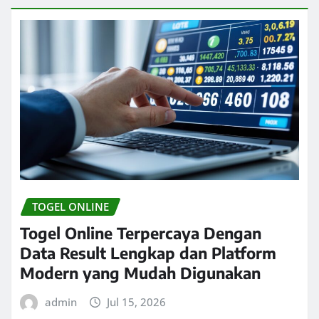
TOGEL ONLINE
Togel Online Terpercaya Dengan
Data Result Lengkap dan Platform
Modern yang Mudah Digunakan
admin
Jul 15, 2026