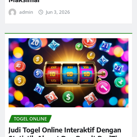
admin
Jun 3, 2026
TOGEL ONLINE
Judi Togel Online Interaktif Dengan