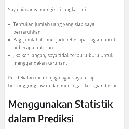
Saya biasanya mengikuti langkah ini:
Tentukan jumlah uang yang siap saya
pertaruhkan.
Bagi jumlah itu menjadi beberapa bagian untuk
beberapa putaran.
Jika kehilangan, saya tidak terburu-buru untuk
menggandakan taruhan.
Pendekatan ini menjaga agar saya tetap
bertanggung jawab dan mencegah kerugian besar.
Menggunakan Statistik
dalam Prediksi