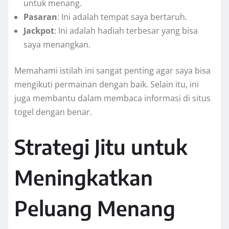
untuk menang.
Pasaran
: Ini adalah tempat saya bertaruh.
Jackpot
: Ini adalah hadiah terbesar yang bisa
saya menangkan.
Memahami istilah ini sangat penting agar saya bisa
mengikuti permainan dengan baik. Selain itu, ini
juga membantu dalam membaca informasi di situs
togel dengan benar.
Strategi Jitu untuk
Meningkatkan
Peluang Menang