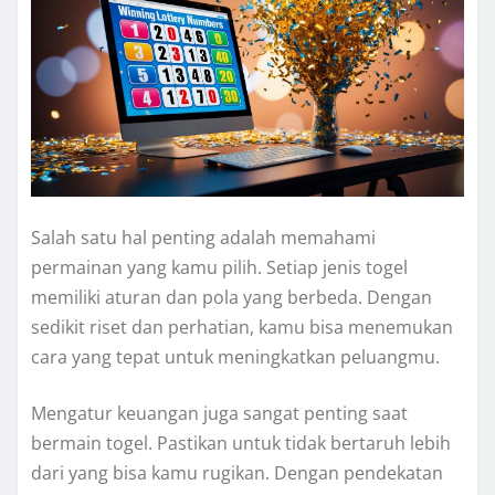
Salah satu hal penting adalah memahami
permainan yang kamu pilih. Setiap jenis togel
memiliki aturan dan pola yang berbeda. Dengan
sedikit riset dan perhatian, kamu bisa menemukan
cara yang tepat untuk meningkatkan peluangmu.
Mengatur keuangan juga sangat penting saat
bermain togel. Pastikan untuk tidak bertaruh lebih
dari yang bisa kamu rugikan. Dengan pendekatan