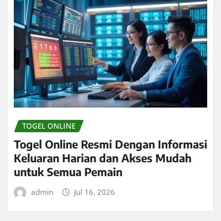
TOGEL ONLINE
Togel Online Resmi Dengan Informasi
Keluaran Harian dan Akses Mudah
untuk Semua Pemain
admin
Jul 16, 2026