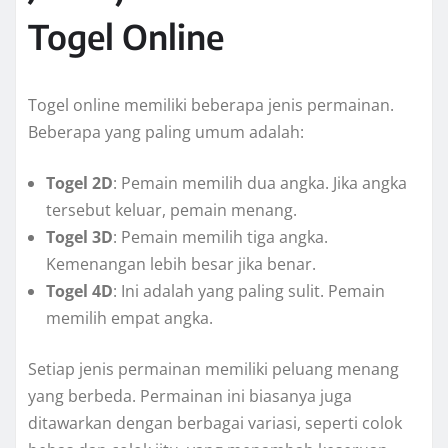
Togel Online
Togel online memiliki beberapa jenis permainan.
Beberapa yang paling umum adalah:
Togel 2D
: Pemain memilih dua angka. Jika angka
tersebut keluar, pemain menang.
Togel 3D
: Pemain memilih tiga angka.
Kemenangan lebih besar jika benar.
Togel 4D
: Ini adalah yang paling sulit. Pemain
memilih empat angka.
Setiap jenis permainan memiliki peluang menang
yang berbeda. Permainan ini biasanya juga
ditawarkan dengan berbagai variasi, seperti colok