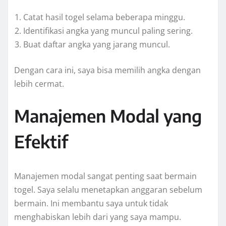
Catat hasil togel selama beberapa minggu.
Identifikasi angka yang muncul paling sering.
Buat daftar angka yang jarang muncul.
Dengan cara ini, saya bisa memilih angka dengan
lebih cermat.
Manajemen Modal yang
Efektif
Manajemen modal sangat penting saat bermain
togel. Saya selalu menetapkan anggaran sebelum
bermain. Ini membantu saya untuk tidak
menghabiskan lebih dari yang saya mampu.