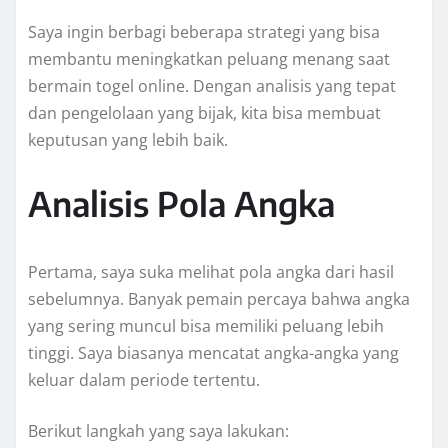
Saya ingin berbagi beberapa strategi yang bisa
membantu meningkatkan peluang menang saat
bermain togel online. Dengan analisis yang tepat
dan pengelolaan yang bijak, kita bisa membuat
keputusan yang lebih baik.
Analisis Pola Angka
Pertama, saya suka melihat pola angka dari hasil
sebelumnya. Banyak pemain percaya bahwa angka
yang sering muncul bisa memiliki peluang lebih
tinggi. Saya biasanya mencatat angka-angka yang
keluar dalam periode tertentu.
Berikut langkah yang saya lakukan: