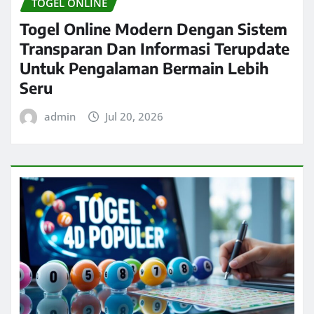
TOGEL ONLINE
Togel Online Modern Dengan Sistem
Transparan Dan Informasi Terupdate
Untuk Pengalaman Bermain Lebih
Seru
admin
Jul 20, 2026