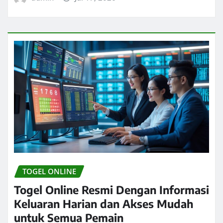
TOGEL ONLINE
Togel Online Resmi Dengan Informasi
Keluaran Harian dan Akses Mudah
untuk Semua Pemain