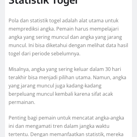
Pola dan statistik togel adalah alat utama untuk
memprediksi angka. Pemain harus mempelajari
angka yang sering muncul dan angka yang jarang
muncul. Ini bisa diketahui dengan melihat data hasil
togel dari periode sebelumnya.
Misalnya, angka yang sering keluar dalam 30 hari
terakhir bisa menjadi pilihan utama. Namun, angka
yang jarang muncul juga kadang-kadang
berpeluang muncul kembali karena sifat acak
permainan.
Penting bagi pemain untuk mencatat angka-angka
ini dan mengamati tren dalam jangka waktu
tertentu. Dengan memanfaatkan statistik, mereka