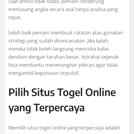
Saat emosi tidak stabil, pemain cenderung
memasang angka secara asal tanpa analisa yang
tepat.
Lebih baik pemain membuat catatan atau gunakan
strategi yang sudah direncanakan. Jika kalah,
mereka tidak boleh langsung mencoba balas
dendam dengan taruhan besar. Istirahat sejenak
bisa membantu menenangkan pikiran agar tidak
mengambil keputusan impulsif.
Pilih Situs Togel Online
yang Terpercaya
Memilih situs togel online yang terpercaya adalah