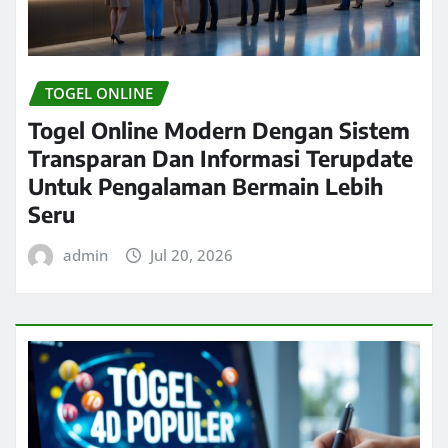
TOGEL ONLINE
Togel Online Modern Dengan Sistem
Transparan Dan Informasi Terupdate
Untuk Pengalaman Bermain Lebih
Seru
admin
Jul 20, 2026