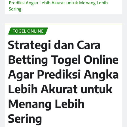
Prediksi Angka Lebih Akurat untuk Menang Lebih
Sering
TOGEL ONLINE
Strategi dan Cara
Betting Togel Online
Agar Prediksi Angka
Lebih Akurat untuk
Menang Lebih
Sering