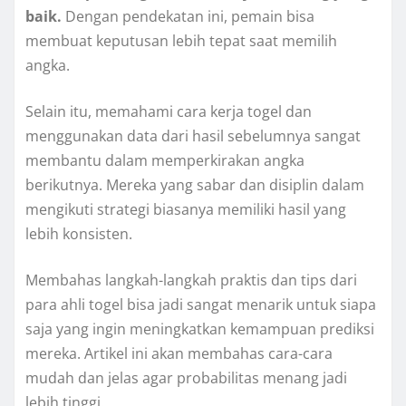
baik.
Dengan pendekatan ini, pemain bisa
membuat keputusan lebih tepat saat memilih
angka.
Selain itu, memahami cara kerja togel dan
menggunakan data dari hasil sebelumnya sangat
membantu dalam memperkirakan angka
berikutnya. Mereka yang sabar dan disiplin dalam
mengikuti strategi biasanya memiliki hasil yang
lebih konsisten.
Membahas langkah-langkah praktis dan tips dari
para ahli togel bisa jadi sangat menarik untuk siapa
saja yang ingin meningkatkan kemampuan prediksi
mereka. Artikel ini akan membahas cara-cara
mudah dan jelas agar probabilitas menang jadi
lebih tinggi.