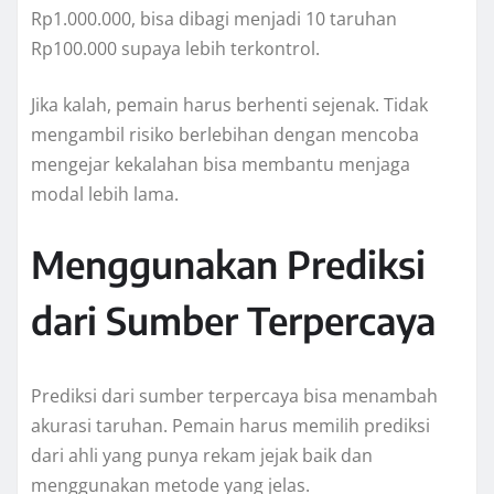
Rp1.000.000, bisa dibagi menjadi 10 taruhan
Rp100.000 supaya lebih terkontrol.
Jika kalah, pemain harus berhenti sejenak. Tidak
mengambil risiko berlebihan dengan mencoba
mengejar kekalahan bisa membantu menjaga
modal lebih lama.
Menggunakan Prediksi
dari Sumber Terpercaya
Prediksi dari sumber terpercaya bisa menambah
akurasi taruhan. Pemain harus memilih prediksi
dari ahli yang punya rekam jejak baik dan
menggunakan metode yang jelas.