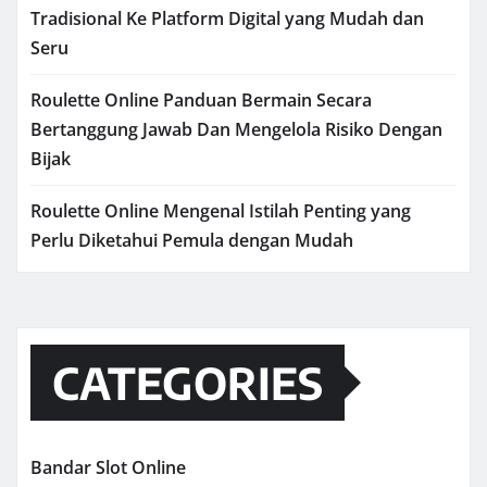
Tradisional Ke Platform Digital yang Mudah dan
Seru
Roulette Online Panduan Bermain Secara
Bertanggung Jawab Dan Mengelola Risiko Dengan
Bijak
Roulette Online Mengenal Istilah Penting yang
Perlu Diketahui Pemula dengan Mudah
CATEGORIES
Bandar Slot Online