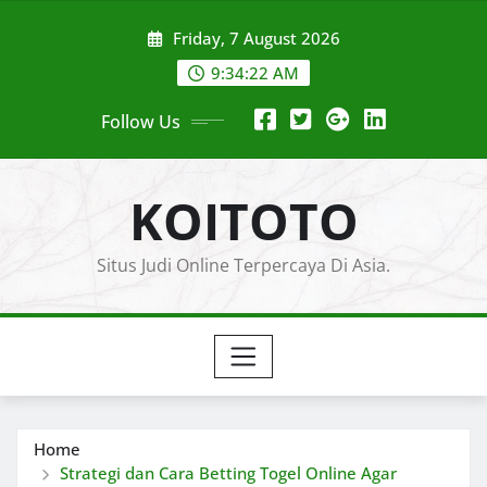
Skip
Friday, 7 August 2026
to
content
9:34:23 AM
Follow Us
KOITOTO
Situs Judi Online Terpercaya Di Asia.
Home
Strategi dan Cara Betting Togel Online Agar