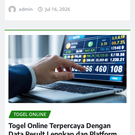
admin
Jul 16, 2026
TOGEL ONLINE
Togel Online Terpercaya Dengan
Data Result Lengkap dan Platform