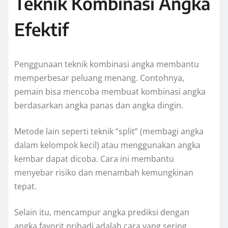
Teknik Kombinasi Angka
Efektif
Penggunaan teknik kombinasi angka membantu
memperbesar peluang menang. Contohnya,
pemain bisa mencoba membuat kombinasi angka
berdasarkan angka panas dan angka dingin.
Metode lain seperti teknik “split” (membagi angka
dalam kelompok kecil) atau menggunakan angka
kembar dapat dicoba. Cara ini membantu
menyebar risiko dan menambah kemungkinan
tepat.
Selain itu, mencampur angka prediksi dengan
angka favorit pribadi adalah cara yang sering