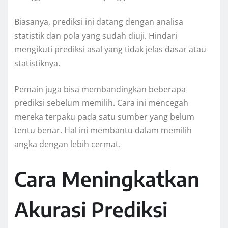
Biasanya, prediksi ini datang dengan analisa
statistik dan pola yang sudah diuji. Hindari
mengikuti prediksi asal yang tidak jelas dasar atau
statistiknya.
Pemain juga bisa membandingkan beberapa
prediksi sebelum memilih. Cara ini mencegah
mereka terpaku pada satu sumber yang belum
tentu benar. Hal ini membantu dalam memilih
angka dengan lebih cermat.
Cara Meningkatkan
Akurasi Prediksi