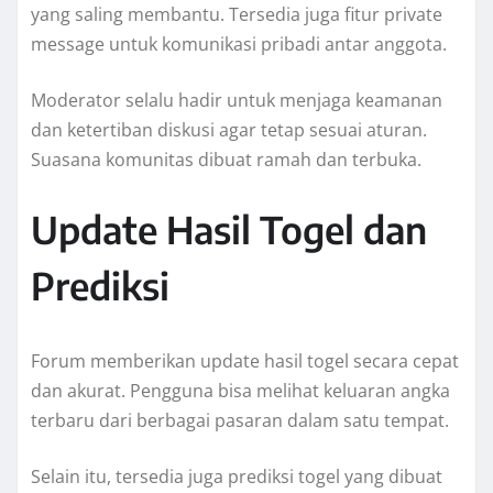
yang saling membantu. Tersedia juga fitur private
message untuk komunikasi pribadi antar anggota.
Moderator selalu hadir untuk menjaga keamanan
dan ketertiban diskusi agar tetap sesuai aturan.
Suasana komunitas dibuat ramah dan terbuka.
Update Hasil Togel dan
Prediksi
Forum memberikan update hasil togel secara cepat
dan akurat. Pengguna bisa melihat keluaran angka
terbaru dari berbagai pasaran dalam satu tempat.
Selain itu, tersedia juga prediksi togel yang dibuat