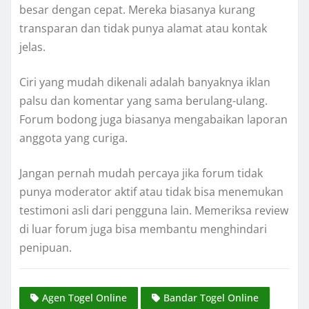
besar dengan cepat. Mereka biasanya kurang
transparan dan tidak punya alamat atau kontak
jelas.
Ciri yang mudah dikenali adalah banyaknya iklan
palsu dan komentar yang sama berulang-ulang.
Forum bodong juga biasanya mengabaikan laporan
anggota yang curiga.
Jangan pernah mudah percaya jika forum tidak
punya moderator aktif atau tidak bisa menemukan
testimoni asli dari pengguna lain. Memeriksa review
di luar forum juga bisa membantu menghindari
penipuan.
Agen Togel Online
Bandar Togel Online