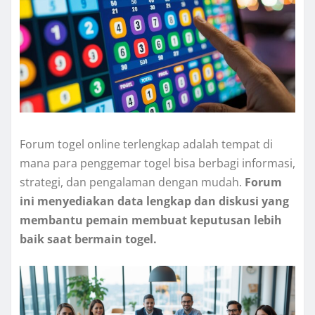
Forum togel online terlengkap adalah tempat di
mana para penggemar togel bisa berbagi informasi,
strategi, dan pengalaman dengan mudah.
Forum
ini menyediakan data lengkap dan diskusi yang
membantu pemain membuat keputusan lebih
baik saat bermain togel.