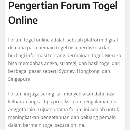
Pengertian Forum Togel
Online
Forum togel online adalah sebuah platform digital
di mana para pemain togel bisa berdiskusi dan
berbagi informasi tentang permainan togel. Mereka
bisa membahas angka, strategi, dan hasil togel dari
berbagai pasar seperti Sydney, Hongkong, dan
Singapura.
Forum ini juga sering kali menyediakan data hasil
keluaran angka, tips prediksi, dan pengalaman dari
anggota lain. Tujuan utama forum ini adalah untuk
meningkatkan pengetahuan dan peluang pemain
dalam bermain togel secara online.