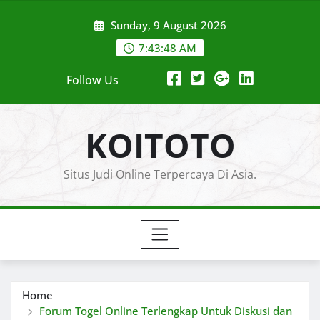
Skip
Sunday, 9 August 2026
to
content
7:43:50 AM
Follow Us
KOITOTO
Situs Judi Online Terpercaya Di Asia.
Home
Forum Togel Online Terlengkap Untuk Diskusi dan