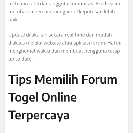
oleh para ahli dan anggota komunitas. Prediksi ini
membantu pemain mengambil keputusan lebih
baik.
Update dilakukan secara real-time dan mudah
diakses melalui website atau aplikasi forum. Hal ini
menghemat waktu dan membuat pengguna tetap
up to date.
Tips Memilih Forum
Togel Online
Terpercaya