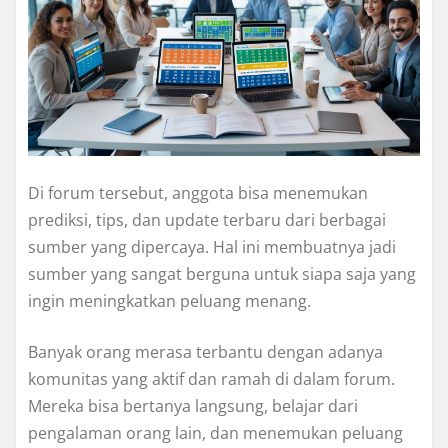
Di forum tersebut, anggota bisa menemukan
prediksi, tips, dan update terbaru dari berbagai
sumber yang dipercaya. Hal ini membuatnya jadi
sumber yang sangat berguna untuk siapa saja yang
ingin meningkatkan peluang menang.
Banyak orang merasa terbantu dengan adanya
komunitas yang aktif dan ramah di dalam forum.
Mereka bisa bertanya langsung, belajar dari
pengalaman orang lain, dan menemukan peluang