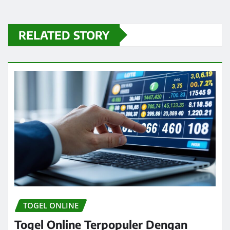
RELATED STORY
TOGEL ONLINE
Togel Online Terpopuler Dengan