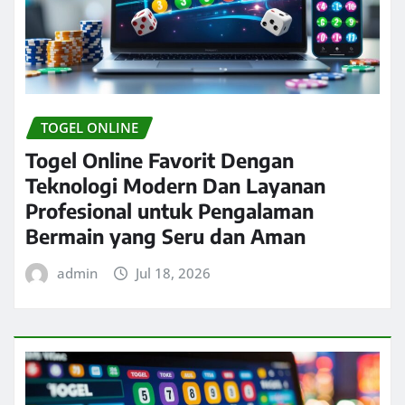
TOGEL ONLINE
Togel Online Favorit Dengan
Teknologi Modern Dan Layanan
Profesional untuk Pengalaman
Bermain yang Seru dan Aman
admin
Jul 18, 2026