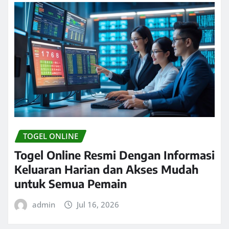
TOGEL ONLINE
Togel Online Resmi Dengan Informasi
Keluaran Harian dan Akses Mudah
untuk Semua Pemain
admin
Jul 16, 2026