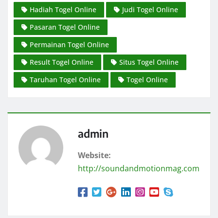
Hadiah Togel Online
Judi Togel Online
Pasaran Togel Online
Permainan Togel Online
Result Togel Online
Situs Togel Online
Taruhan Togel Online
Togel Online
admin
Website:
http://soundandmotionmag.com