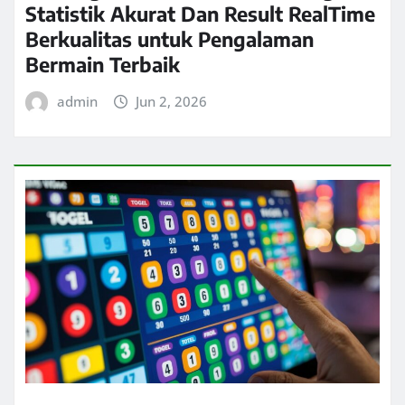
Statistik Akurat Dan Result RealTime
Berkualitas untuk Pengalaman
Bermain Terbaik
admin
Jun 2, 2026