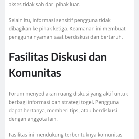
akses tidak sah dari pihak luar.
Selain itu, informasi sensitif pengguna tidak
dibagikan ke pihak ketiga. Keamanan ini membuat
pengguna nyaman saat berdiskusi dan bertaruh.
Fasilitas Diskusi dan
Komunitas
Forum menyediakan ruang diskusi yang aktif untuk
berbagi informasi dan strategi togel. Pengguna
dapat bertanya, memberi tips, atau berdiskusi
dengan anggota lain.
Fasilitas ini mendukung terbentuknya komunitas