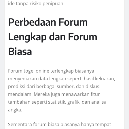
ide tanpa risiko penipuan.
Perbedaan Forum
Lengkap dan Forum
Biasa
Forum togel online terlengkap biasanya
menyediakan data lengkap seperti hasil keluaran,
prediksi dari berbagai sumber, dan diskusi
mendalam. Mereka juga menawarkan fitur
tambahan seperti statistik, grafik, dan analisa
angka.
Sementara forum biasa biasanya hanya tempat