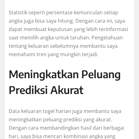
Statistik seperti persentase kemunculan setiap
angka juga bisa saya hitung. Dengan cara ini, saya
dapat membuat keputusan yang lebih terinformasi
saat memilih angka untuk taruhan. Pengetahuan
tentang keluaran sebelumnya membantu saya
memahami tren yang mungkin terjadi.
Meningkatkan Peluang
Prediksi Akurat
Data keluaran togel harian juga membantu saya
meningkatkan peluang prediksi yang akurat.
Dengan cara membandingkan hasil dari berbagai
hari, saya bisa mencari kombinasi angka yang