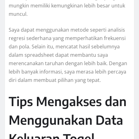
mungkin memiliki kemungkinan lebih besar untuk
muncul.
Saya dapat menggunakan metode seperti analisis
regresi sederhana yang memperhatikan frekuensi
dan pola. Selain itu, mencatat hasil sebelumnya
dalam spreadsheet dapat membantu saya
merencanakan taruhan dengan lebih baik. Dengan
lebih banyak informasi, saya merasa lebih percaya
diri dalam membuat pilihan yang tepat.
Tips Mengakses dan
Menggunakan Data
Keluaran Togel