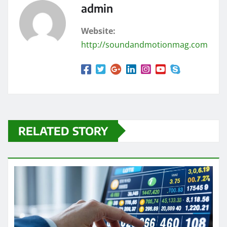
admin
Website:
http://soundandmotionmag.com
RELATED STORY