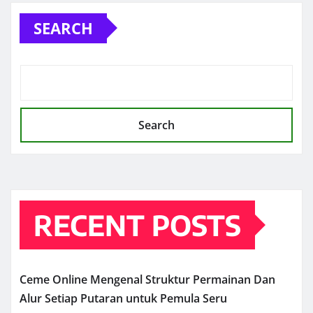
SEARCH
Search
RECENT POSTS
Ceme Online Mengenal Struktur Permainan Dan
Alur Setiap Putaran untuk Pemula Seru