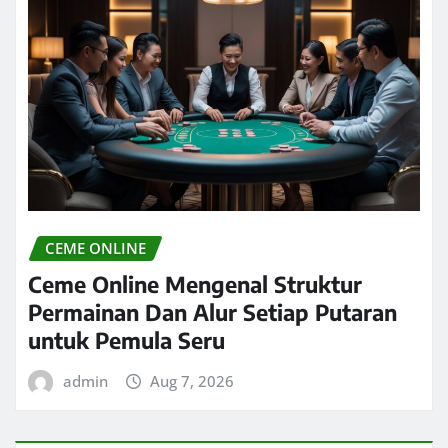
CEME ONLINE
Ceme Online Mengenal Struktur
Permainan Dan Alur Setiap Putaran
untuk Pemula Seru
admin
Aug 7, 2026