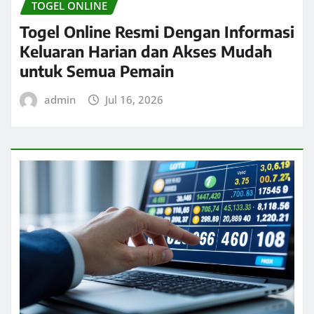
TOGEL ONLINE
Togel Online Resmi Dengan Informasi
Keluaran Harian dan Akses Mudah
untuk Semua Pemain
admin
Jul 16, 2026