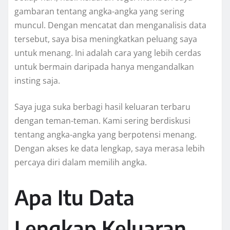
gambaran tentang angka-angka yang sering
muncul. Dengan mencatat dan menganalisis data
tersebut, saya bisa meningkatkan peluang saya
untuk menang. Ini adalah cara yang lebih cerdas
untuk bermain daripada hanya mengandalkan
insting saja.
Saya juga suka berbagi hasil keluaran terbaru
dengan teman-teman. Kami sering berdiskusi
tentang angka-angka yang berpotensi menang.
Dengan akses ke data lengkap, saya merasa lebih
percaya diri dalam memilih angka.
Apa Itu Data
Lengkap Keluaran