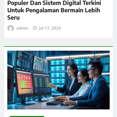
Populer Dan Sistem Digital Terkini
Untuk Pengalaman Bermain Lebih
Seru
admin
Jul 17, 2026