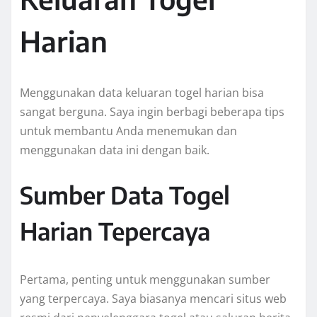
Harian
Menggunakan data keluaran togel harian bisa
sangat berguna. Saya ingin berbagi beberapa tips
untuk membantu Anda menemukan dan
menggunakan data ini dengan baik.
Sumber Data Togel
Harian Tepercaya
Pertama, penting untuk menggunakan sumber
yang terpercaya. Saya biasanya mencari situs web