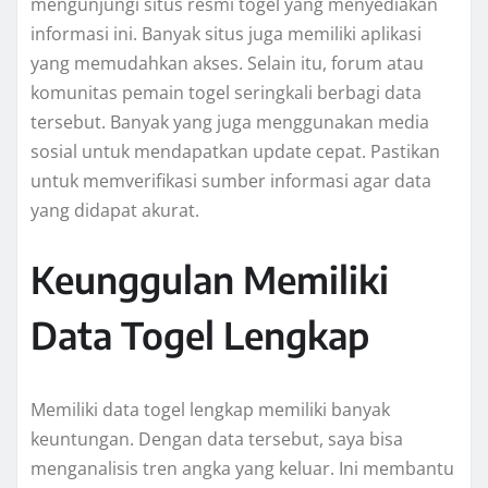
mengunjungi situs resmi togel yang menyediakan
informasi ini. Banyak situs juga memiliki aplikasi
yang memudahkan akses. Selain itu, forum atau
komunitas pemain togel seringkali berbagi data
tersebut. Banyak yang juga menggunakan media
sosial untuk mendapatkan update cepat. Pastikan
untuk memverifikasi sumber informasi agar data
yang didapat akurat.
Keunggulan Memiliki
Data Togel Lengkap
Memiliki data togel lengkap memiliki banyak
keuntungan. Dengan data tersebut, saya bisa
menganalisis tren angka yang keluar. Ini membantu