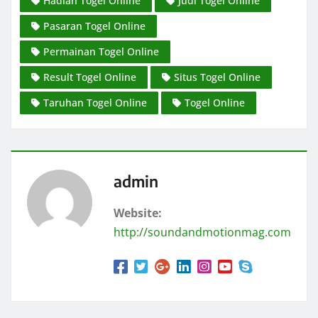
Hadiah Togel Online
Judi Togel Online
Pasaran Togel Online
Permainan Togel Online
Result Togel Online
Situs Togel Online
Taruhan Togel Online
Togel Online
admin
Website:
http://soundandmotionmag.com