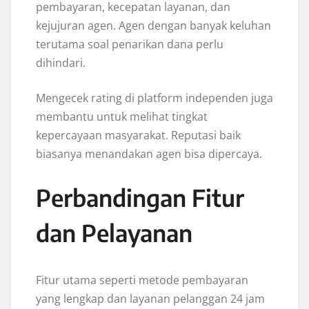
pembayaran, kecepatan layanan, dan
kejujuran agen. Agen dengan banyak keluhan
terutama soal penarikan dana perlu
dihindari.
Mengecek rating di platform independen juga
membantu untuk melihat tingkat
kepercayaan masyarakat. Reputasi baik
biasanya menandakan agen bisa dipercaya.
Perbandingan Fitur
dan Pelayanan
Fitur utama seperti metode pembayaran
yang lengkap dan layanan pelanggan 24 jam