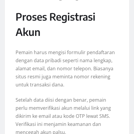
Proses Registrasi
Akun
Pemain harus mengisi formulir pendaftaran
dengan data pribadi seperti nama lengkap,
alamat email, dan nomor telepon. Biasanya
situs resmi juga meminta nomor rekening
untuk transaksi dana.
Setelah data diisi dengan benar, pemain
perlu memverifikasi akun melalui link yang
dikirim ke email atau kode OTP lewat SMS.
Verifikasi ini menjamin keamanan dan
mencegah akun palsu.