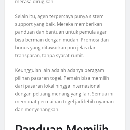
merasa dirugikan.
Selain itu, agen terpercaya punya sistem
support yang baik. Mereka memberikan
panduan dan bantuan untuk pemula agar
bisa bermain dengan mudah. Promosi dan
bonus yang ditawarkan pun jelas dan
transparan, tanpa syarat rumit.
Keunggulan lain adalah adanya beragam
pilihan pasaran togel. Pemain bisa memilih
dari pasaran lokal hingga internasional
dengan peluang menang yang fair. Semua ini
membuat permainan togel jadi lebih nyaman
dan menyenangkan.
Panduan Memilih