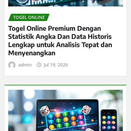
TOGEL ONLINE
Togel Online Premium Dengan
Statistik Angka Dan Data Historis
Lengkap untuk Analisis Tepat dan
Menyenangkan
admin
Jul 19, 2026