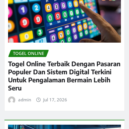
TOGEL ONLINE
Togel Online Terbaik Dengan Pasaran
Populer Dan Sistem Digital Terkini
Untuk Pengalaman Bermain Lebih
Seru
admin
Jul 17, 2026