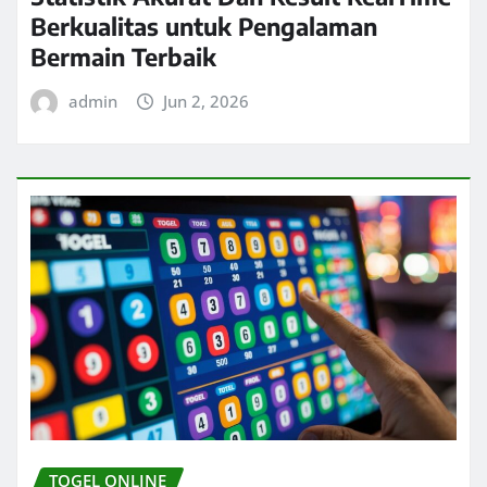
Berkualitas untuk Pengalaman
Bermain Terbaik
admin
Jun 2, 2026
TOGEL ONLINE