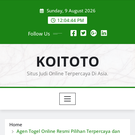
Skip
Sunday, 9 August 2026
to
content
12:04:45 PM
Follow Us
KOITOTO
Situs Judi Online Terpercaya Di Asia.
Home
Agen Togel Online Resmi Pilihan Terpercaya dan