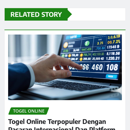
RELATED STORY
TOGEL ONLINE
Togel Online Terpopuler Dengan
Pasaran Internasional Dan Platform