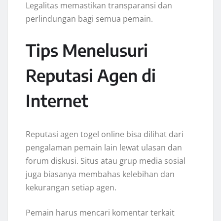
Legalitas memastikan transparansi dan
perlindungan bagi semua pemain.
Tips Menelusuri
Reputasi Agen di
Internet
Reputasi agen togel online bisa dilihat dari
pengalaman pemain lain lewat ulasan dan
forum diskusi. Situs atau grup media sosial
juga biasanya membahas kelebihan dan
kekurangan setiap agen.
Pemain harus mencari komentar terkait