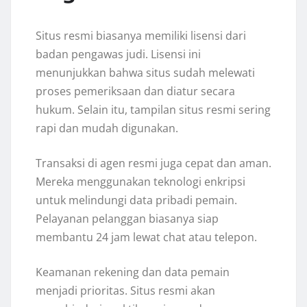
Situs resmi biasanya memiliki lisensi dari
badan pengawas judi. Lisensi ini
menunjukkan bahwa situs sudah melewati
proses pemeriksaan dan diatur secara
hukum. Selain itu, tampilan situs resmi sering
rapi dan mudah digunakan.
Transaksi di agen resmi juga cepat dan aman.
Mereka menggunakan teknologi enkripsi
untuk melindungi data pribadi pemain.
Pelayanan pelanggan biasanya siap
membantu 24 jam lewat chat atau telepon.
Keamanan rekening dan data pemain
menjadi prioritas. Situs resmi akan