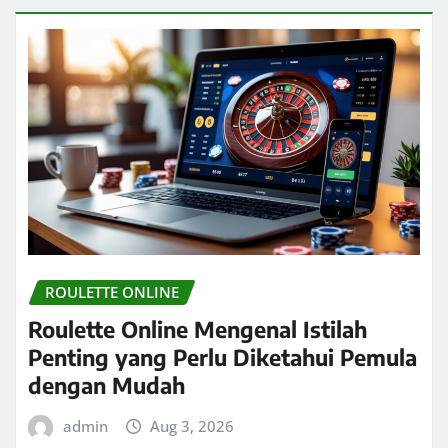
ROULETTE ONLINE
Roulette Online Mengenal Istilah
Penting yang Perlu Diketahui Pemula
dengan Mudah
admin
Aug 3, 2026