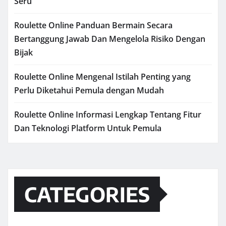
Seru
Roulette Online Panduan Bermain Secara
Bertanggung Jawab Dan Mengelola Risiko Dengan
Bijak
Roulette Online Mengenal Istilah Penting yang
Perlu Diketahui Pemula dengan Mudah
Roulette Online Informasi Lengkap Tentang Fitur
Dan Teknologi Platform Untuk Pemula
CATEGORIES