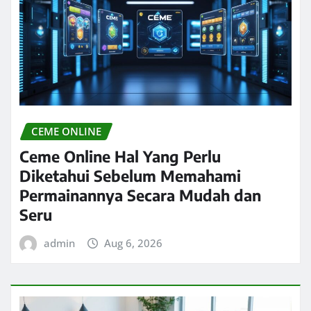
CEME ONLINE
Ceme Online Hal Yang Perlu
Diketahui Sebelum Memahami
Permainannya Secara Mudah dan
Seru
admin
Aug 6, 2026