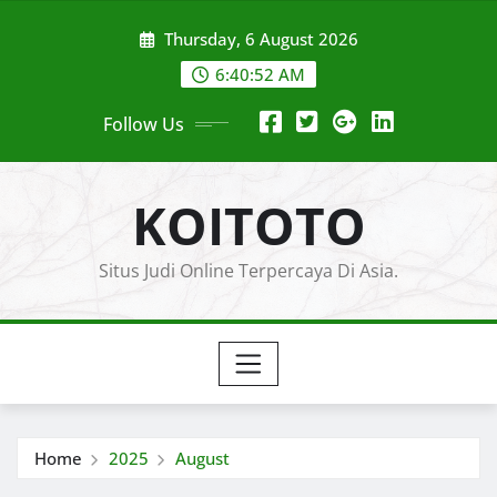
Skip
Thursday, 6 August 2026
to
content
6:40:52 AM
Follow Us
KOITOTO
Situs Judi Online Terpercaya Di Asia.
Home
2025
August