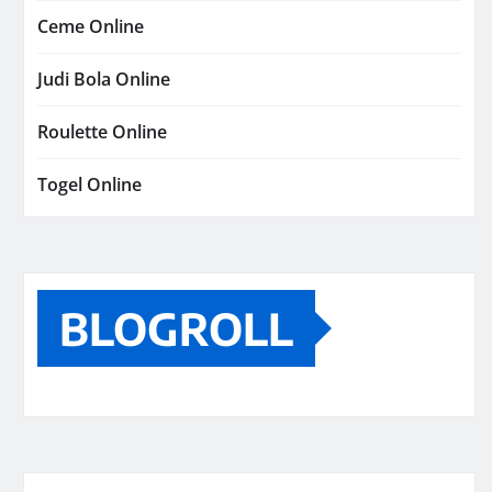
Ceme Online
Judi Bola Online
Roulette Online
Togel Online
BLOGROLL