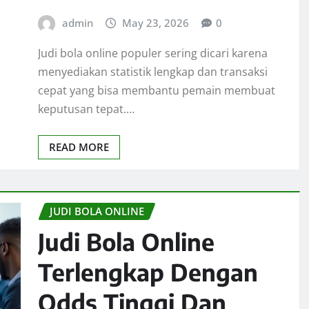
admin
May 23, 2026
0
Judi bola online populer sering dicari karena
menyediakan statistik lengkap dan transaksi
cepat yang bisa membantu pemain membuat
keputusan tepat.…
READ MORE
JUDI BOLA ONLINE
Judi Bola Online
Terlengkap Dengan
Odds Tinggi Dan