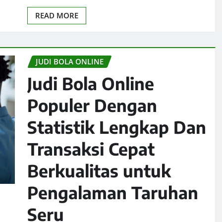
READ MORE
JUDI BOLA ONLINE
Judi Bola Online
Populer Dengan
Statistik Lengkap Dan
Transaksi Cepat
Berkualitas untuk
Pengalaman Taruhan
Seru