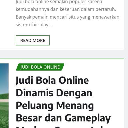
Judi bola online semakin populer karena
kemudahannya dan keseruan dalam bertaruh.
Banyak pemain mencari situs yang menawarkan
sistem fair play…
READ MORE
JUDI BOLA ONLINE
Judi Bola Online
Dinamis Dengan
Peluang Menang
Besar dan Gameplay