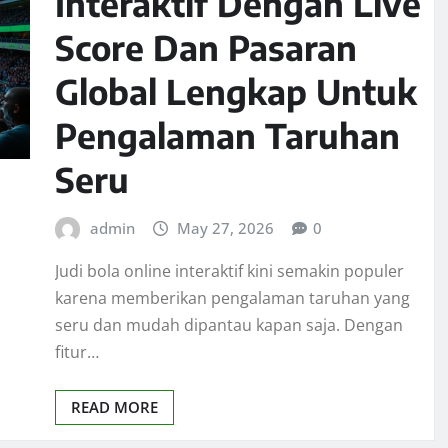
Interaktif Dengan Live
Score Dan Pasaran
Global Lengkap Untuk
Pengalaman Taruhan
Seru
admin
May 27, 2026
0
Judi bola online interaktif kini semakin populer
karena memberikan pengalaman taruhan yang
seru dan mudah dipantau kapan saja. Dengan
fitur…
READ MORE