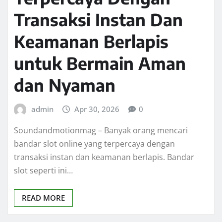
Transaksi Instan Dan
Keamanan Berlapis
untuk Bermain Aman
dan Nyaman
admin
Apr 30, 2026
0
Soundandmotionmag – Banyak orang mencari
bandar slot online yang terpercaya dengan
transaksi instan dan keamanan berlapis. Bandar
slot seperti ini…
READ MORE