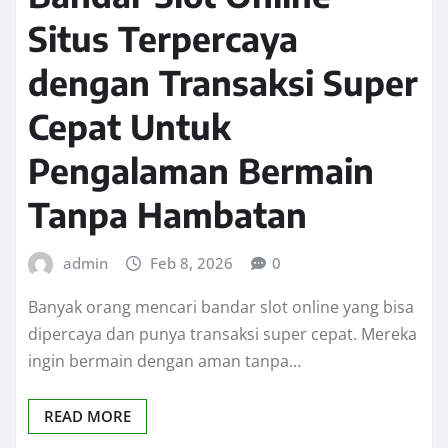
Situs Terpercaya
dengan Transaksi Super
Cepat Untuk
Pengalaman Bermain
Tanpa Hambatan
admin
Feb 8, 2026
0
Banyak orang mencari bandar slot online yang bisa
dipercaya dan punya transaksi super cepat. Mereka
ingin bermain dengan aman tanpa…
READ MORE