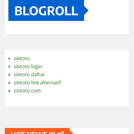
BLOGROLL
olxtoto
olxtoto login
olxtoto daftar
olxtoto link alternatif
olxtoto.com