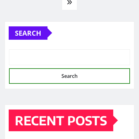
pagination
SEARCH
Search
RECENT POSTS