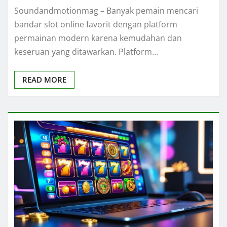
Soundandmotionmag – Banyak pemain mencari
bandar slot online favorit dengan platform
permainan modern karena kemudahan dan
keseruan yang ditawarkan. Platform…
READ MORE