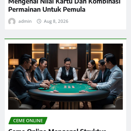
Mengenai Nilai Kartu Dan Kombinasi
Permainan Untuk Pemula
admin
Aug 8, 2026
CEME ONLINE