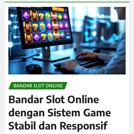
BANDAR SLOT ONLINE
Bandar Slot Online
dengan Sistem Game
Stabil dan Responsif