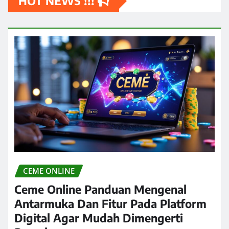
HOT NEWS !!!
CEME ONLINE
Ceme Online Panduan Mengenal
Antarmuka Dan Fitur Pada Platform
Digital Agar Mudah Dimengerti