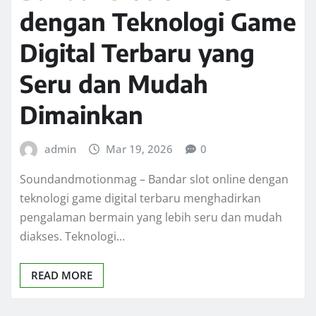
dengan Teknologi Game
Digital Terbaru yang
Seru dan Mudah
Dimainkan
admin
Mar 19, 2026
0
Soundandmotionmag – Bandar slot online dengan
teknologi game digital terbaru menghadirkan
pengalaman bermain yang lebih seru dan mudah
diakses. Teknologi…
READ MORE