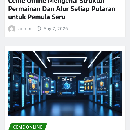
Ceme Online Mengenal Struktur
Permainan Dan Alur Setiap Putaran
untuk Pemula Seru
admin
Aug 7, 2026
CEME ONLINE