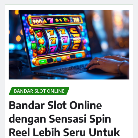
BANDAR SLOT ONLINE
Bandar Slot Online
dengan Sensasi Spin
Reel Lebih Seru Untuk