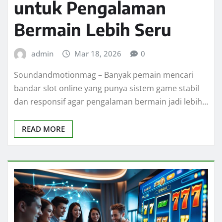
untuk Pengalaman
Bermain Lebih Seru
admin
Mar 18, 2026
0
Soundandmotionmag – Banyak pemain mencari
bandar slot online yang punya sistem game stabil
dan responsif agar pengalaman bermain jadi lebih…
READ MORE