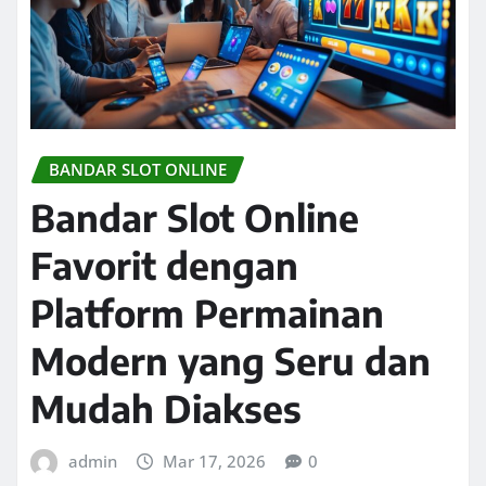
BANDAR SLOT ONLINE
Bandar Slot Online
Favorit dengan
Platform Permainan
Modern yang Seru dan
Mudah Diakses
admin
Mar 17, 2026
0