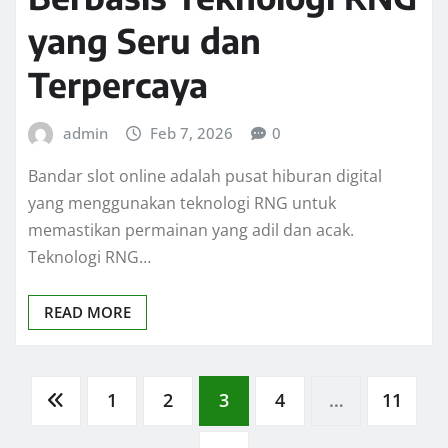
yang Seru dan
Terpercaya
admin
Feb 7, 2026
0
Bandar slot online adalah pusat hiburan digital
yang menggunakan teknologi RNG untuk
memastikan permainan yang adil dan acak.
Teknologi RNG…
READ MORE
Posts
1
2
3
4
…
11