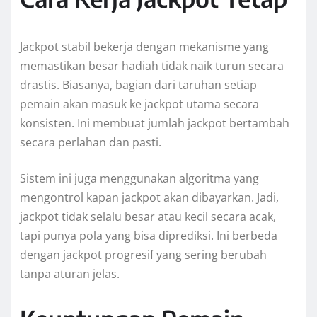
Jackpot stabil bekerja dengan mekanisme yang
memastikan besar hadiah tidak naik turun secara
drastis. Biasanya, bagian dari taruhan setiap
pemain akan masuk ke jackpot utama secara
konsisten. Ini membuat jumlah jackpot bertambah
secara perlahan dan pasti.
Sistem ini juga menggunakan algoritma yang
mengontrol kapan jackpot akan dibayarkan. Jadi,
jackpot tidak selalu besar atau kecil secara acak,
tapi punya pola yang bisa diprediksi. Ini berbeda
dengan jackpot progresif yang sering berubah
tanpa aturan jelas.