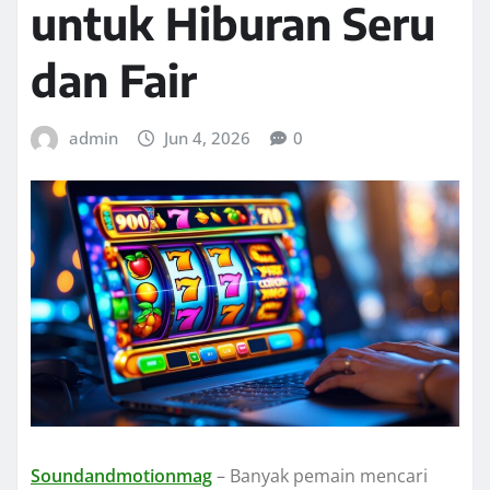
untuk Hiburan Seru
dan Fair
admin
Jun 4, 2026
0
Soundandmotionmag
– Banyak pemain mencari