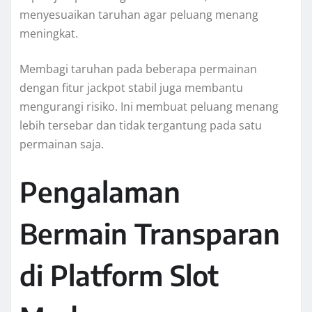
menyesuaikan taruhan agar peluang menang
meningkat.
Membagi taruhan pada beberapa permainan
dengan fitur jackpot stabil juga membantu
mengurangi risiko. Ini membuat peluang menang
lebih tersebar dan tidak tergantung pada satu
permainan saja.
Pengalaman
Bermain Transparan
di Platform Slot