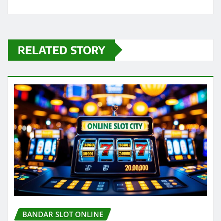
RELATED STORY
BANDAR SLOT ONLINE