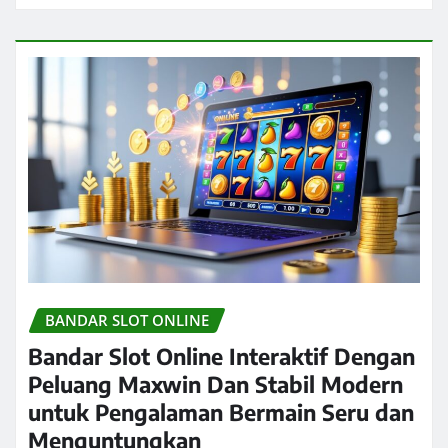
BANDAR SLOT ONLINE
Bandar Slot Online Interaktif Dengan
Peluang Maxwin Dan Stabil Modern
untuk Pengalaman Bermain Seru dan
Menguntungkan