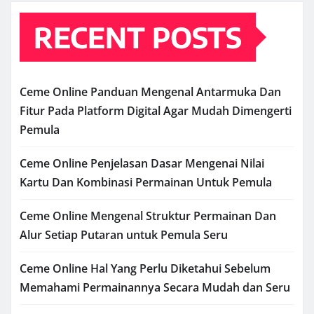
RECENT POSTS
Ceme Online Panduan Mengenal Antarmuka Dan
Fitur Pada Platform Digital Agar Mudah Dimengerti
Pemula
Ceme Online Penjelasan Dasar Mengenai Nilai
Kartu Dan Kombinasi Permainan Untuk Pemula
Ceme Online Mengenal Struktur Permainan Dan
Alur Setiap Putaran untuk Pemula Seru
Ceme Online Hal Yang Perlu Diketahui Sebelum
Memahami Permainannya Secara Mudah dan Seru