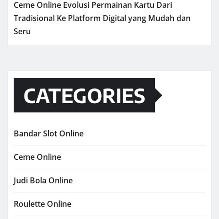
Ceme Online Evolusi Permainan Kartu Dari
Tradisional Ke Platform Digital yang Mudah dan
Seru
CATEGORIES
Bandar Slot Online
Ceme Online
Judi Bola Online
Roulette Online