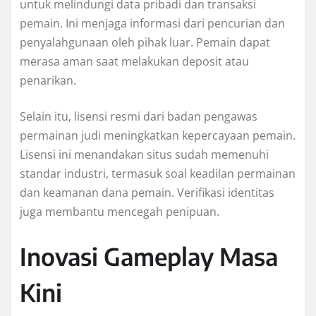
untuk melindungi data pribadi dan transaksi
pemain. Ini menjaga informasi dari pencurian dan
penyalahgunaan oleh pihak luar. Pemain dapat
merasa aman saat melakukan deposit atau
penarikan.
Selain itu, lisensi resmi dari badan pengawas
permainan judi meningkatkan kepercayaan pemain.
Lisensi ini menandakan situs sudah memenuhi
standar industri, termasuk soal keadilan permainan
dan keamanan dana pemain. Verifikasi identitas
juga membantu mencegah penipuan.
Inovasi Gameplay Masa
Kini