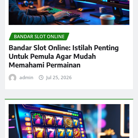
BANDAR SLOT ONLINE
Bandar Slot Online: Istilah Penting
Untuk Pemula Agar Mudah
Memahami Permainan
admin
Jul 25, 2026