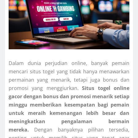
Dalam dunia perjudian online, banyak pemain
mencari situs togel yang tidak hanya menawarkan
permainan yang menarik, tetapi juga bonus dan
promosi yang menggiurkan.
Situs togel online
gacor dengan bonus dan promosi menarik setiap
minggu memberikan kesempatan bagi pemain
untuk meraih kemenangan lebih besar dan
meningkatkan pengalaman bermain
mereka.
Dengan banyaknya pilihan tersedia,