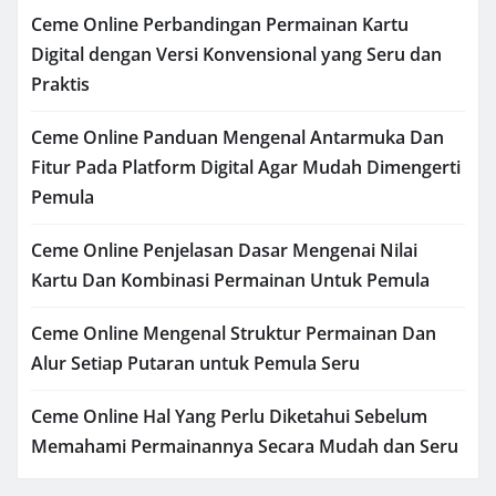
Ceme Online Perbandingan Permainan Kartu
Digital dengan Versi Konvensional yang Seru dan
Praktis
Ceme Online Panduan Mengenal Antarmuka Dan
Fitur Pada Platform Digital Agar Mudah Dimengerti
Pemula
Ceme Online Penjelasan Dasar Mengenai Nilai
Kartu Dan Kombinasi Permainan Untuk Pemula
Ceme Online Mengenal Struktur Permainan Dan
Alur Setiap Putaran untuk Pemula Seru
Ceme Online Hal Yang Perlu Diketahui Sebelum
Memahami Permainannya Secara Mudah dan Seru