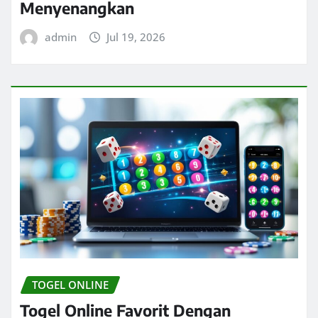
Menyenangkan
admin
Jul 19, 2026
TOGEL ONLINE
Togel Online Favorit Dengan