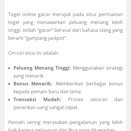
Togel online gacor merujuk pada situs permainan
togel yang menawarkan peluang menang lebih
tinggi. Istilah “gacor” berasal dari bahasa slang yang
berarti “gampang jackpot”.
Ciri-ciri situs ini adalah:
Peluang Menang Tinggi:
Menggunakan strategi
yang menarik.
Bonus Menarik:
Memberikan berbagai bonus
kepada pemain baru dan lama.
Transaksi Mudah:
Proses setoran dan
penarikan uang sangat cepat.
Pemain sering merasakan pengalaman yang lebih
baik karena pelayanan dan fitur yang ditawarkan.