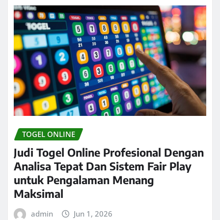
TOGEL ONLINE
Judi Togel Online Profesional Dengan
Analisa Tepat Dan Sistem Fair Play
untuk Pengalaman Menang
Maksimal
admin
Jun 1, 2026