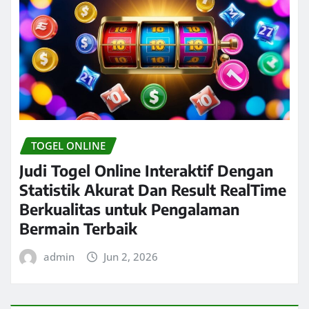
TOGEL ONLINE
Judi Togel Online Interaktif Dengan
Statistik Akurat Dan Result RealTime
Berkualitas untuk Pengalaman
Bermain Terbaik
admin
Jun 2, 2026