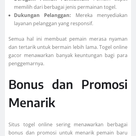
memilih dari berbagai jenis permainan togel.
Dukungan Pelanggan:
Mereka menyediakan
layanan pelanggan yang responsif.
Semua hal ini membuat pemain merasa nyaman
dan tertarik untuk bermain lebih lama. Togel online
gacor menawarkan banyak keuntungan bagi para
penggemarnya.
Bonus dan Promosi
Menarik
Situs togel online sering menawarkan berbagai
bonus dan promosi untuk menarik pemain baru