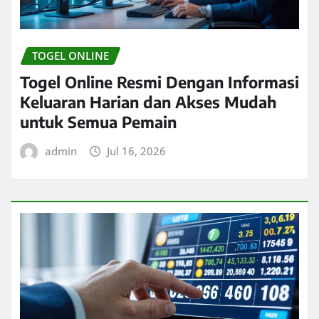
TOGEL ONLINE
Togel Online Resmi Dengan Informasi
Keluaran Harian dan Akses Mudah
untuk Semua Pemain
admin
Jul 16, 2026