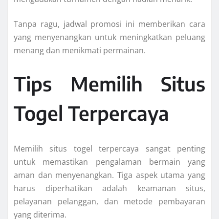
Tanpa ragu, jadwal promosi ini memberikan cara
yang menyenangkan untuk meningkatkan peluang
menang dan menikmati permainan.
Tips Memilih Situs
Togel Terpercaya
Memilih situs togel terpercaya sangat penting
untuk memastikan pengalaman bermain yang
aman dan menyenangkan. Tiga aspek utama yang
harus diperhatikan adalah keamanan situs,
pelayanan pelanggan, dan metode pembayaran
yang diterima.