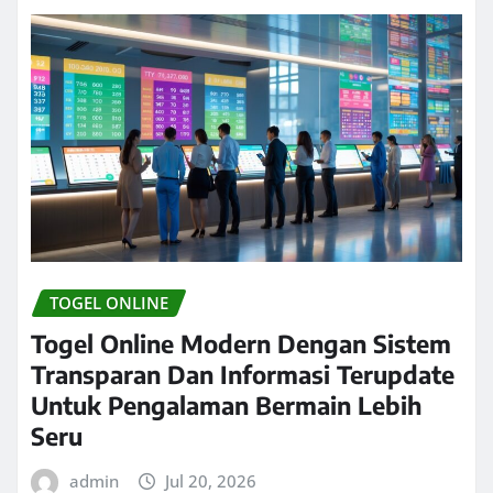
TOGEL ONLINE
Togel Online Modern Dengan Sistem
Transparan Dan Informasi Terupdate
Untuk Pengalaman Bermain Lebih
Seru
admin
Jul 20, 2026