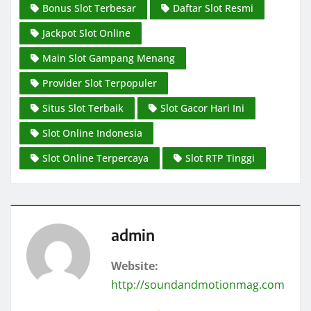
Bonus Slot Terbesar
Daftar Slot Resmi
Jackpot Slot Online
Main Slot Gampang Menang
Provider Slot Terpopuler
Situs Slot Terbaik
Slot Gacor Hari Ini
Slot Online Indonesia
Slot Online Terpercaya
Slot RTP Tinggi
admin
Website:
http://soundandmotionmag.com