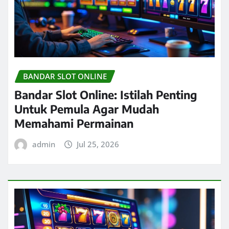
BANDAR SLOT ONLINE
Bandar Slot Online: Istilah Penting
Untuk Pemula Agar Mudah
Memahami Permainan
admin
Jul 25, 2026