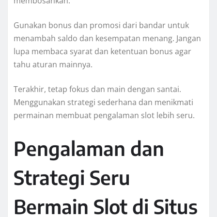
membosankan.
Gunakan bonus dan promosi dari bandar untuk
menambah saldo dan kesempatan menang. Jangan
lupa membaca syarat dan ketentuan bonus agar
tahu aturan mainnya.
Terakhir, tetap fokus dan main dengan santai.
Menggunakan strategi sederhana dan menikmati
permainan membuat pengalaman slot lebih seru.
Pengalaman dan
Strategi Seru
Bermain Slot di Situs