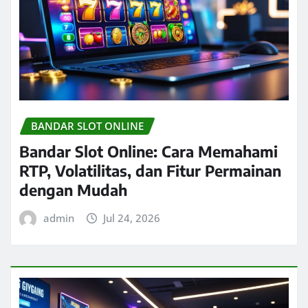
BANDAR SLOT ONLINE
Bandar Slot Online: Cara Memahami
RTP, Volatilitas, dan Fitur Permainan
dengan Mudah
admin
Jul 24, 2026