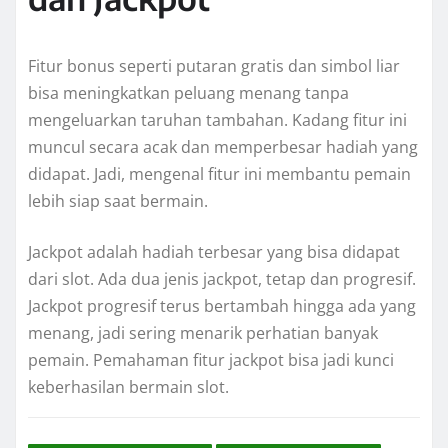
Fitur bonus seperti putaran gratis dan simbol liar
bisa meningkatkan peluang menang tanpa
mengeluarkan taruhan tambahan. Kadang fitur ini
muncul secara acak dan memperbesar hadiah yang
didapat. Jadi, mengenal fitur ini membantu pemain
lebih siap saat bermain.
Jackpot adalah hadiah terbesar yang bisa didapat
dari slot. Ada dua jenis jackpot, tetap dan progresif.
Jackpot progresif terus bertambah hingga ada yang
menang, jadi sering menarik perhatian banyak
pemain. Pemahaman fitur jackpot bisa jadi kunci
keberhasilan bermain slot.