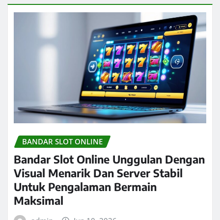
BANDAR SLOT ONLINE
Bandar Slot Online Unggulan Dengan
Visual Menarik Dan Server Stabil
Untuk Pengalaman Bermain
Maksimal