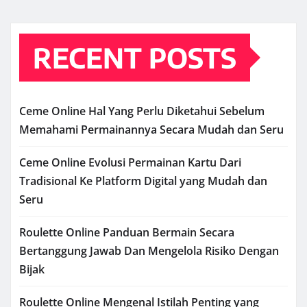
RECENT POSTS
Ceme Online Hal Yang Perlu Diketahui Sebelum
Memahami Permainannya Secara Mudah dan Seru
Ceme Online Evolusi Permainan Kartu Dari
Tradisional Ke Platform Digital yang Mudah dan
Seru
Roulette Online Panduan Bermain Secara
Bertanggung Jawab Dan Mengelola Risiko Dengan
Bijak
Roulette Online Mengenal Istilah Penting yang