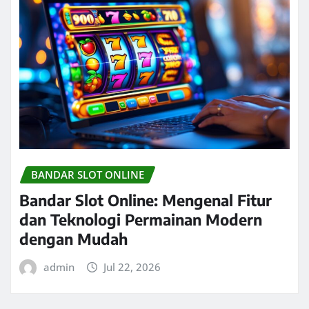
BANDAR SLOT ONLINE
Bandar Slot Online: Mengenal Fitur
dan Teknologi Permainan Modern
dengan Mudah
admin
Jul 22, 2026