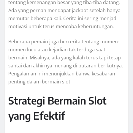
tentang kemenangan besar yang tiba-tiba datang.
Ada yang pernah mendapat jackpot setelah hanya
memutar beberapa kali. Cerita ini sering menjadi
motivasi untuk terus mencoba keberuntungan.
Beberapa pemain juga bercerita tentang momen-
momen lucu atau kejadian tak terduga saat
bermain. Misalnya, ada yang kalah terus tapi tetap
santai dan akhirnya menang di putaran berikutnya.
Pengalaman ini menunjukkan bahwa kesabaran
penting dalam bermain slot.
Strategi Bermain Slot
yang Efektif