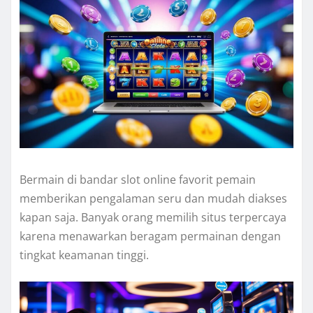
Bermain di bandar slot online favorit pemain
memberikan pengalaman seru dan mudah diakses
kapan saja. Banyak orang memilih situs terpercaya
karena menawarkan beragam permainan dengan
tingkat keamanan tinggi.