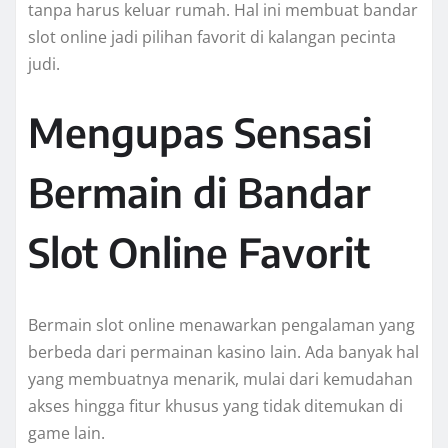
tanpa harus keluar rumah. Hal ini membuat bandar
slot online jadi pilihan favorit di kalangan pecinta
judi.
Mengupas Sensasi
Bermain di Bandar
Slot Online Favorit
Bermain slot online menawarkan pengalaman yang
berbeda dari permainan kasino lain. Ada banyak hal
yang membuatnya menarik, mulai dari kemudahan
akses hingga fitur khusus yang tidak ditemukan di
game lain.