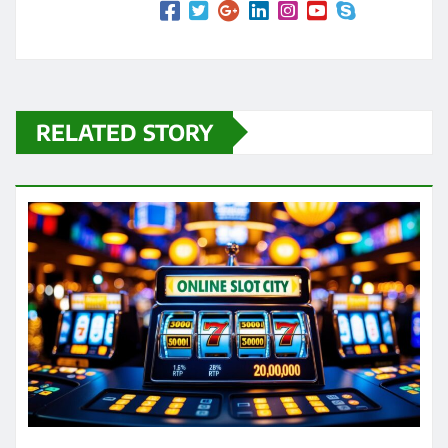
RELATED STORY