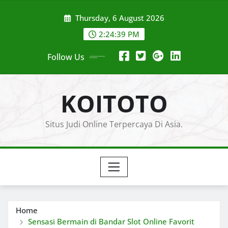
Skip
Thursday, 6 August 2026
to
content
2:24:40 PM
Follow Us
KOITOTO
Situs Judi Online Terpercaya Di Asia.
Home
Sensasi Bermain di Bandar Slot Online Favorit