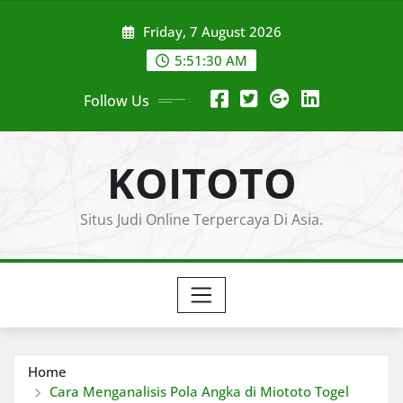
Skip
Friday, 7 August 2026
to
content
5:51:30 AM
Follow Us
KOITOTO
Situs Judi Online Terpercaya Di Asia.
Home
Cara Menganalisis Pola Angka di Miototo Togel