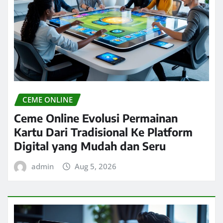
CEME ONLINE
Ceme Online Evolusi Permainan
Kartu Dari Tradisional Ke Platform
Digital yang Mudah dan Seru
admin
Aug 5, 2026