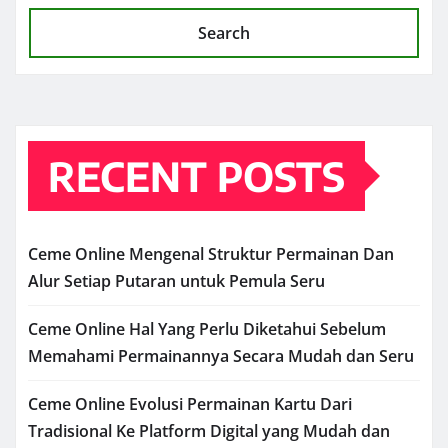
Search
RECENT POSTS
Ceme Online Mengenal Struktur Permainan Dan
Alur Setiap Putaran untuk Pemula Seru
Ceme Online Hal Yang Perlu Diketahui Sebelum
Memahami Permainannya Secara Mudah dan Seru
Ceme Online Evolusi Permainan Kartu Dari
Tradisional Ke Platform Digital yang Mudah dan