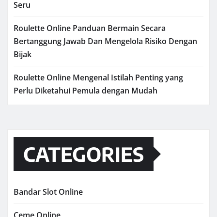
Seru
Roulette Online Panduan Bermain Secara
Bertanggung Jawab Dan Mengelola Risiko Dengan
Bijak
Roulette Online Mengenal Istilah Penting yang
Perlu Diketahui Pemula dengan Mudah
CATEGORIES
Bandar Slot Online
Ceme Online