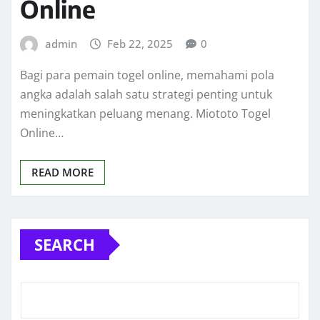
Online
admin
Feb 22, 2025
0
Bagi para pemain togel online, memahami pola
angka adalah salah satu strategi penting untuk
meningkatkan peluang menang. Miototo Togel
Online…
READ MORE
SEARCH