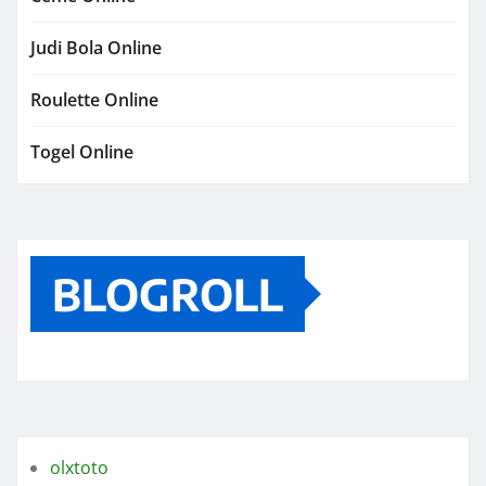
Judi Bola Online
Roulette Online
Togel Online
BLOGROLL
olxtoto