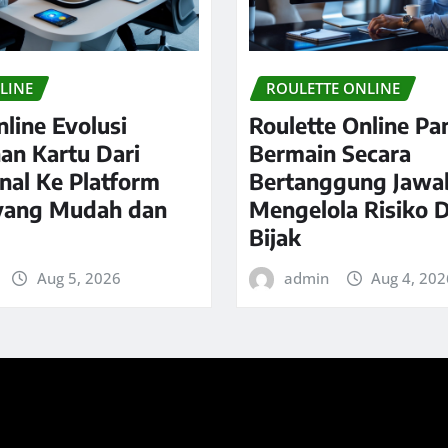
LINE
ROULETTE ONLINE
line Evolusi
Roulette Online P
an Kartu Dari
Bermain Secara
nal Ke Platform
Bertanggung Jawa
 yang Mudah dan
Mengelola Risiko 
Bijak
Aug 5, 2026
admin
Aug 4, 202