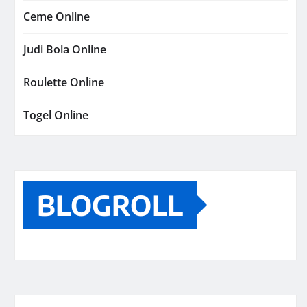
Ceme Online
Judi Bola Online
Roulette Online
Togel Online
BLOGROLL