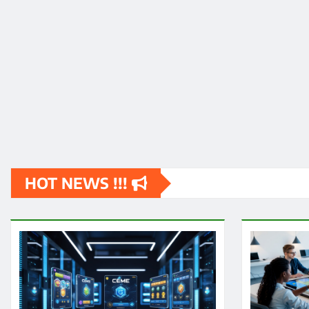
HOT NEWS !!!