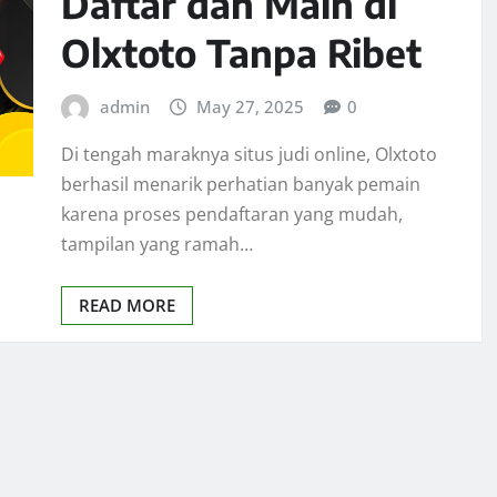
Daftar dan Main di
Olxtoto Tanpa Ribet
admin
May 27, 2025
0
Di tengah maraknya situs judi online, Olxtoto
berhasil menarik perhatian banyak pemain
karena proses pendaftaran yang mudah,
tampilan yang ramah…
READ MORE