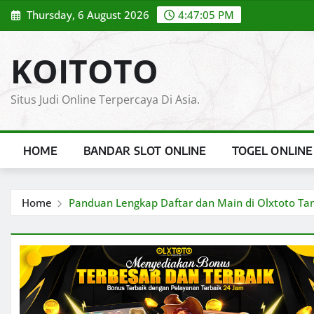
Skip
Thursday, 6 August 2026
4:47:06 PM
to
content
KOITOTO
Situs Judi Online Terpercaya Di Asia.
HOME
BANDAR SLOT ONLINE
TOGEL ONLINE
Home
Panduan Lengkap Daftar dan Main di Olxtoto Ta