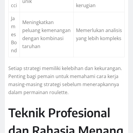
unik
cci
kerugian
Ja
Meningkatkan
m
peluang kemenangan
Memerlukan analisis
es
dengan kombinasi
yang lebih kompleks
Bo
taruhan
nd
Setiap strategi memiliki kelebihan dan kekurangan.
Penting bagi pemain untuk memahami cara kerja
masing-masing strategi sebelum menerapkannya
dalam permainan roulette.
Teknik Profesional
dan Rahasia Menang