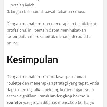
setelah kalah.
Jangan bermain di bawah tekanan emosi.
Dengan memahami dan menerapkan teknik-teknik
profesional ini, pemain dapat meningkatkan
kesempatan mereka untuk menang di roulette
online.
Kesimpulan
Dengan memahami dasar-dasar permainan
roulette dan menerapkan strategi yang tepat, Anda
dapat meningkatkan peluang kemenangan Anda
secara signifikan.
Panduan lengkap bermain
roulette
yang telah dibahas mencakup berbagai