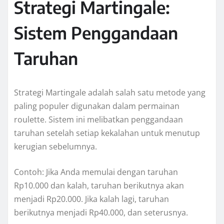
Strategi Martingale:
Sistem Penggandaan
Taruhan
Strategi Martingale adalah salah satu metode yang
paling populer digunakan dalam permainan
roulette. Sistem ini melibatkan penggandaan
taruhan setelah setiap kekalahan untuk menutup
kerugian sebelumnya.
Contoh: Jika Anda memulai dengan taruhan
Rp10.000 dan kalah, taruhan berikutnya akan
menjadi Rp20.000. Jika kalah lagi, taruhan
berikutnya menjadi Rp40.000, dan seterusnya.