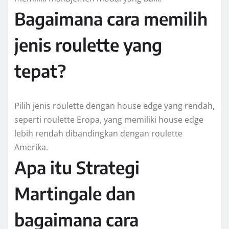
Bagaimana cara memilih
jenis roulette yang
tepat?
Pilih jenis roulette dengan house edge yang rendah,
seperti roulette Eropa, yang memiliki house edge
lebih rendah dibandingkan dengan roulette
Amerika.
Apa itu Strategi
Martingale dan
bagaimana cara