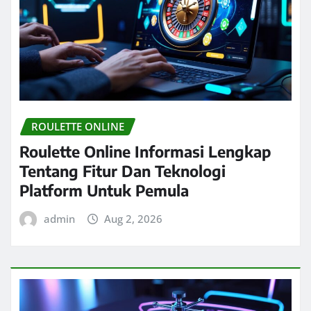
ROULETTE ONLINE
Roulette Online Informasi Lengkap
Tentang Fitur Dan Teknologi
Platform Untuk Pemula
admin
Aug 2, 2026