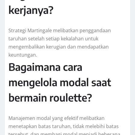
kerjanya?
Strategi Martingale melibatkan penggandaan
taruhan setelah setiap kekalahan untuk
mengembalikan kerugian dan mendapatkan
keuntungan.
Bagaimana cara
mengelola modal saat
bermain roulette?
Manajemen modal yang efektif melibatkan
menetapkan batas taruhan, tidak melebihi batas
tersebut, dan membagi modal menjadi beberapa