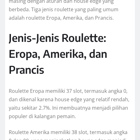
masing dengan aturan dan house edge yang
berbeda. Tiga jenis roulette yang paling umum
adalah roulette Eropa, Amerika, dan Prancis.
Jenis-Jenis Roulette:
Eropa, Amerika, dan
Prancis
Roulette Eropa memiliki 37 slot, termasuk angka 0,
dan dikenal karena house edge yang relatif rendah,
yaitu sekitar 2.7%. Ini membuatnya menjadi pilihan
populer di kalangan pemain.
Roulette Amerika memiliki 38 slot, termasuk angka