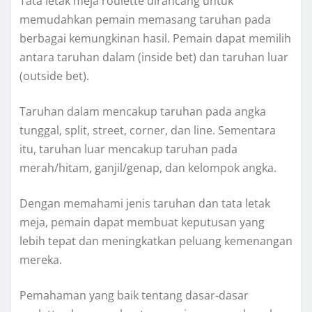
Tata letak meja roulette dirancang untuk
memudahkan pemain memasang taruhan pada
berbagai kemungkinan hasil. Pemain dapat memilih
antara taruhan dalam (inside bet) dan taruhan luar
(outside bet).
Taruhan dalam mencakup taruhan pada angka
tunggal, split, street, corner, dan line. Sementara
itu, taruhan luar mencakup taruhan pada
merah/hitam, ganjil/genap, dan kelompok angka.
Dengan memahami jenis taruhan dan tata letak
meja, pemain dapat membuat keputusan yang
lebih tepat dan meningkatkan peluang kemenangan
mereka.
Pemahaman yang baik tentang dasar-dasar