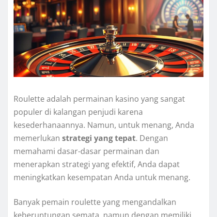
Roulette adalah permainan kasino yang sangat
populer di kalangan penjudi karena
kesederhanaannya. Namun, untuk menang, Anda
memerlukan
strategi yang tepat
. Dengan
memahami dasar-dasar permainan dan
menerapkan strategi yang efektif, Anda dapat
meningkatkan kesempatan Anda untuk menang.
Banyak pemain roulette yang mengandalkan
keberuntungan semata, namun dengan memiliki