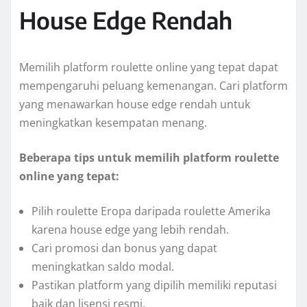
House Edge Rendah
Memilih platform roulette online yang tepat dapat
mempengaruhi peluang kemenangan. Cari platform
yang menawarkan house edge rendah untuk
meningkatkan kesempatan menang.
Beberapa tips untuk memilih platform roulette
online yang tepat:
Pilih roulette Eropa daripada roulette Amerika
karena house edge yang lebih rendah.
Cari promosi dan bonus yang dapat
meningkatkan saldo modal.
Pastikan platform yang dipilih memiliki reputasi
baik dan lisensi resmi.