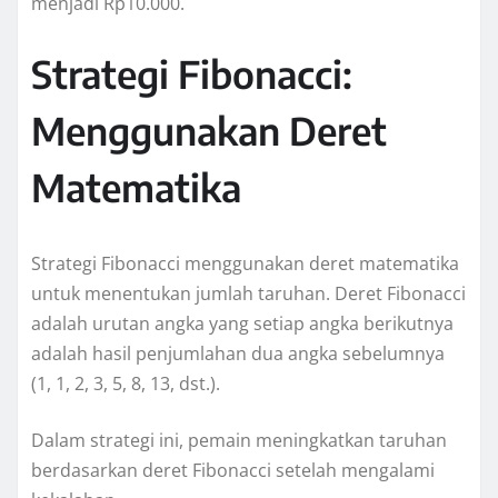
menjadi Rp10.000.
Strategi Fibonacci:
Menggunakan Deret
Matematika
Strategi Fibonacci menggunakan deret matematika
untuk menentukan jumlah taruhan. Deret Fibonacci
adalah urutan angka yang setiap angka berikutnya
adalah hasil penjumlahan dua angka sebelumnya
(1, 1, 2, 3, 5, 8, 13, dst.).
Dalam strategi ini, pemain meningkatkan taruhan
berdasarkan deret Fibonacci setelah mengalami