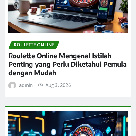
ROULETTE ONLINE
Roulette Online Mengenal Istilah
Penting yang Perlu Diketahui Pemula
dengan Mudah
admin
Aug 3, 2026