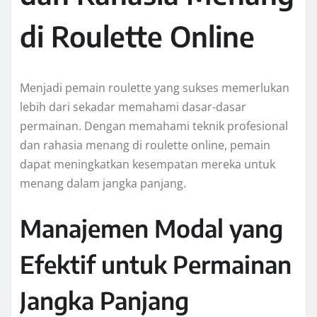
di Roulette Online
Menjadi pemain roulette yang sukses memerlukan
lebih dari sekadar memahami dasar-dasar
permainan. Dengan memahami teknik profesional
dan rahasia menang di roulette online, pemain
dapat meningkatkan kesempatan mereka untuk
menang dalam jangka panjang.
Manajemen Modal yang
Efektif untuk Permainan
Jangka Panjang