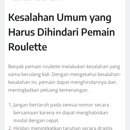
Kesalahan Umum yang
Harus Dihindari Pemain
Roulette
Banyak pemain roulette melakukan kesalahan yang
sama berulang kali. Dengan mengetahui kesalahan-
kesalahan ini, pemain dapat menghindarinya dan
meningkatkan peluang kemenangan.
Jangan bertaruh pada semua nomor secara
bersamaan karena ini dapat menghabiskan
modal dengan cepat.
Hindari meningkatkan taruhan secara drastis