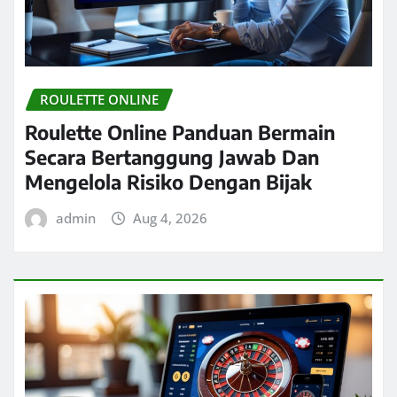
ROULETTE ONLINE
Roulette Online Panduan Bermain
Secara Bertanggung Jawab Dan
Mengelola Risiko Dengan Bijak
admin
Aug 4, 2026