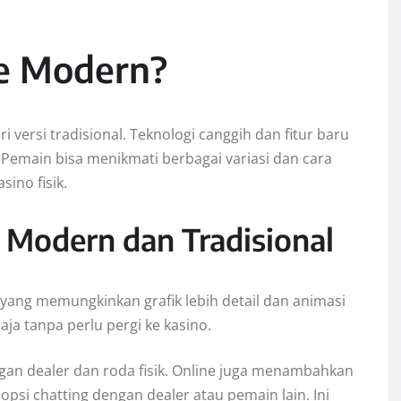
ne Modern?
ersi tradisional. Teknologi canggih dan fitur baru
Pemain bisa menikmati berbagai variasi dan cara
ino fisik.
 Modern dan Tradisional
yang memungkinkan grafik lebih detail dan animasi
aja tanpa perlu pergi ke kasino.
engan dealer dan roda fisik. Online juga menambahkan
 opsi chatting dengan dealer atau pemain lain. Ini