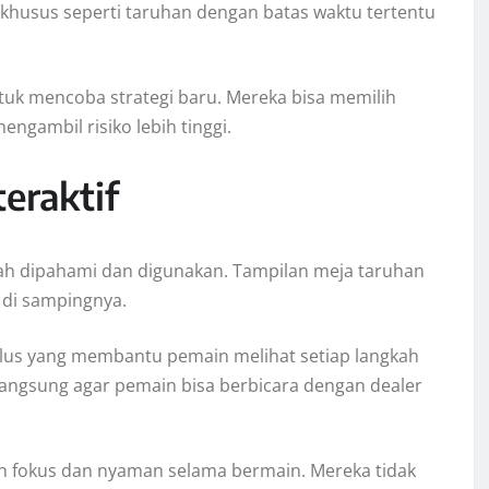
 khusus seperti taruhan dengan batas waktu tertentu
tuk mencoba strategi baru. Mereka bisa memilih
ngambil risiko lebih tinggi.
eraktif
dah dipahami dan digunakan. Tampilan meja taruhan
 di sampingnya.
alus yang membantu pemain melihat setiap langkah
langsung agar pemain bisa berbicara dengan dealer
ih fokus dan nyaman selama bermain. Mereka tidak