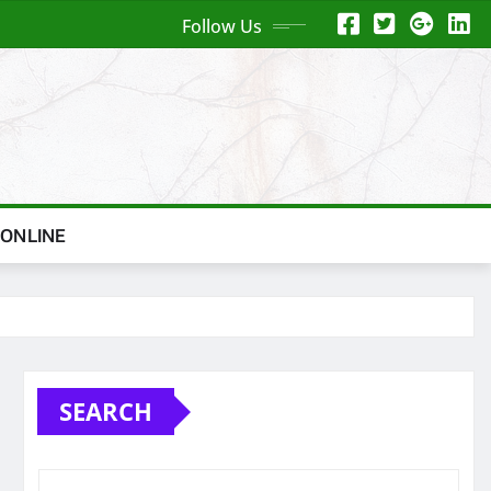
Follow Us
 ONLINE
SEARCH