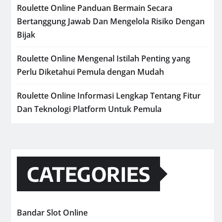
Roulette Online Panduan Bermain Secara
Bertanggung Jawab Dan Mengelola Risiko Dengan
Bijak
Roulette Online Mengenal Istilah Penting yang
Perlu Diketahui Pemula dengan Mudah
Roulette Online Informasi Lengkap Tentang Fitur
Dan Teknologi Platform Untuk Pemula
CATEGORIES
Bandar Slot Online