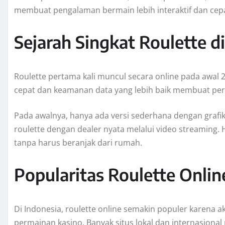
membuat pengalaman bermain lebih interaktif dan cepa
Sejarah Singkat Roulette di
Roulette pertama kali muncul secara online pada awal 2
cepat dan keamanan data yang lebih baik membuat per
Pada awalnya, hanya ada versi sederhana dengan grafi
roulette dengan dealer nyata melalui video streaming. 
tanpa harus beranjak dari rumah.
Popularitas Roulette Onlin
Di Indonesia, roulette online semakin populer karena a
permainan kasino. Banyak situs lokal dan internasiona