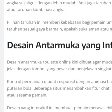
angka sekaligus dengan lebih mudah. Ada juga taruhan
atau taruhan kombinasi angka.
Pilihan taruhan ini memberi kebebasan bagi pemain un
taruhan sesuai gaya bermain, apakah suka aman atau me
Desain Antarmuka yang Int
Desain antarmuka roulette online kini dibuat agar mu
jelas dengan tombol yang besar dan penjelasan singkat
Kontrol permainan dibuat responsif dengan animasi h
putaran bola. Beberapa situs menambahkan fitur chat 
atau sesama pemain.
Desain yang interaktif ini membuat pemain merasa leb