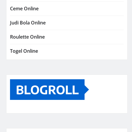
Ceme Online
Judi Bola Online
Roulette Online
Togel Online
BLOGROLL