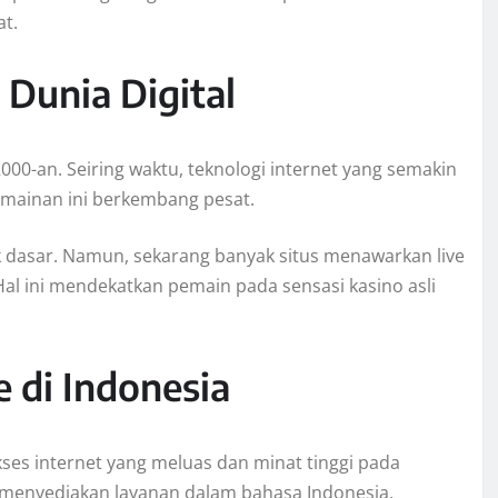
t.
 Dunia Digital
000-an. Seiring waktu, teknologi internet yang semakin
mainan ini berkembang pesat.
k dasar. Namun, sekarang banyak situs menawarkan live
Hal ini mendekatkan pemain pada sensasi kasino asli
e di Indonesia
kses internet yang meluas dan minat tinggi pada
l menyediakan layanan dalam bahasa Indonesia.