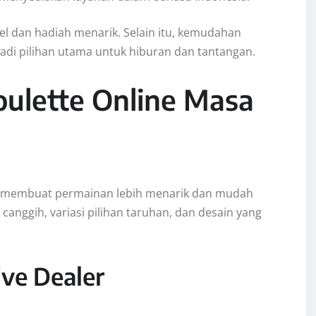
bel dan hadiah menarik. Selain itu, kemudahan
di pilihan utama untuk hiburan dan tantangan.
oulette Online Masa
g membuat permainan lebih menarik dan mudah
 canggih, variasi pilihan taruhan, dan desain yang
ive Dealer