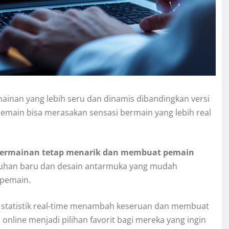
nan yang lebih seru dan dinamis dibandingkan versi
 pemain bisa merasakan sensasi bermain yang lebih real
 permainan tetap menarik dan membuat pemain
ruhan baru dan desain antarmuka yang mudah
 pemain.
an statistik real-time menambah keseruan dan membuat
 online menjadi pilihan favorit bagi mereka yang ingin