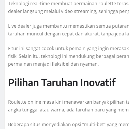
Teknologi real-time membuat permainan roulette terasa
dealer langsung melalui video streaming, sehingga peng
Live dealer juga membantu memastikan semua putaran bo
taruhan muncul dengan cepat dan akurat, tanpa jeda la
Fitur ini sangat cocok untuk pemain yang ingin merasa
fisik. Selain itu, teknologi ini mendukung berbagai pe
permainan menjadi fleksibel dan nyaman.
Pilihan Taruhan Inovatif
Roulette online masa kini menawarkan banyak pilihan ta
angka tunggal atau warna, ada taruhan baru yang mem
Beberapa situs menyediakan opsi “multi-bet” yang m