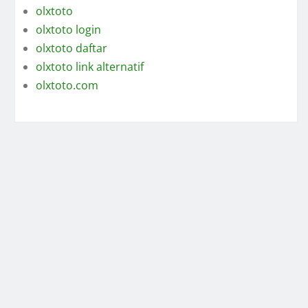
olxtoto
olxtoto login
olxtoto daftar
olxtoto link alternatif
olxtoto.com